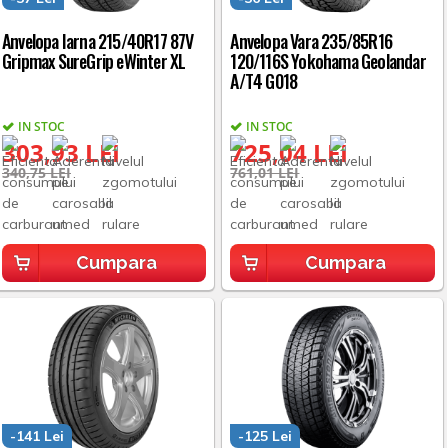
Anvelopa Iarna 215/40R17 87V
Anvelopa Vara 235/85R16
Gripmax SureGrip eWinter XL
120/116S Yokohama Geolandar
A/T4 G018
IN STOC
IN STOC
303,93 LEI
725,04 LEI
340,75 LEI
761,01 LEI
Cumpara
Cumpara
-141 Lei
-125 Lei