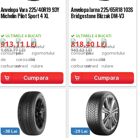
Anvelopa Vara 225/40R19 93Y
Anvelopa Iarna 225/65R18 103S
Michelin Pilot Sport 4 XL
Bridgestone Blizzak DM-V3
ULTIMELE 4 BUCATI
ULTIMELE 4 BUCATI
913,11 LEI
818,40 LEI
1.053,77 LEI
943,62 LEI
Cumpara
Cumpara
-38 Lei
-29 Lei