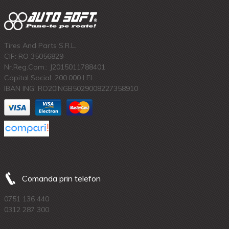
Tires And Parts S.R.L.
CIF: RO 35056829
Nr.Reg.Com.: J2015011788401
Capital Social: 200.000 LEI
IBAN ING: RO20INGB5029008227358910
Comanda prin telefon
0751 136 440
0312 287 300