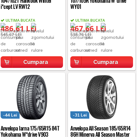
104/102T Hankook Winter
107/105R Yokohama W*drive
i*cept LV RW12
WY01
ULTIMA BUCATA
ULTIMA BUCATA
486,61 LEI
467,66 LEI
545,67 LEI
538,76 LEI
Cumpara
Cumpara
-44 Lei
-31 Lei
Anvelopa Iarna 175/65R15 84T
Anvelopa All Season 185/65R14
Yokohama W*drive V903
86H Minerva All Season Master