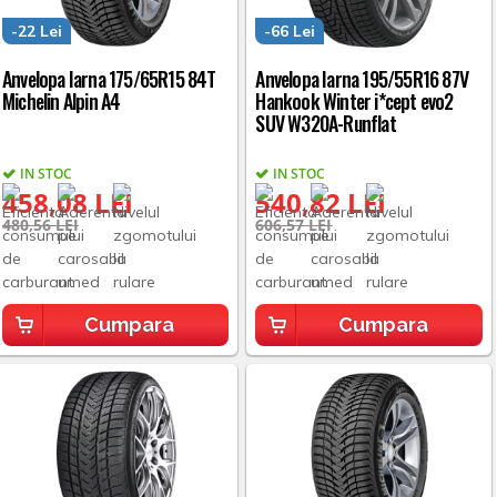
-22 Lei
-66 Lei
Anvelopa Iarna 175/65R15 84T
Anvelopa Iarna 195/55R16 87V
Michelin Alpin A4
Hankook Winter i*cept evo2
SUV W320A-Runflat
IN STOC
IN STOC
458,08 LEI
540,82 LEI
480,56 LEI
606,57 LEI
Cumpara
Cumpara