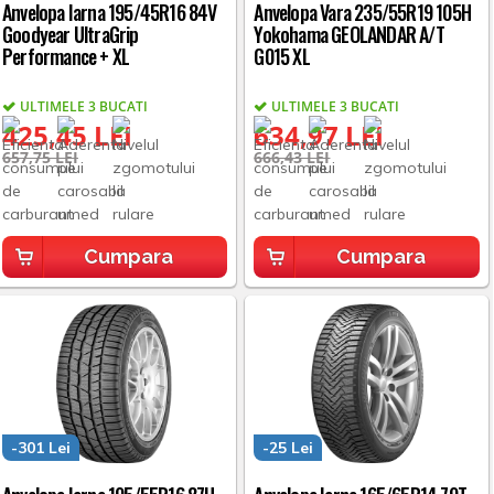
Anvelopa Iarna 195/45R16 84V
Anvelopa Vara 235/55R19 105H
Goodyear UltraGrip
Yokohama GEOLANDAR A/T
Performance + XL
G015 XL
ULTIMELE 3 BUCATI
ULTIMELE 3 BUCATI
425,45 LEI
634,97 LEI
657,75 LEI
666,43 LEI
Cumpara
Cumpara
-301 Lei
-25 Lei