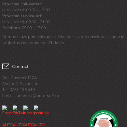
Program call-center:
Luni - Vineri: 09:00 - 17:00
Program service-uri:
Luni - Vineri: 09.00 - 21:00
Sambata: 09:00 - 17:00
Comanzi azi, primesti maine. Oriunde. Livram anvelope si jante in
toata tara in termen de 24 de ore.
Contact
Sos. Fundeni 120A
Sector 2, Bucuresti
Tel:
0751 136 440
Email: comercial@auto-soft.ro