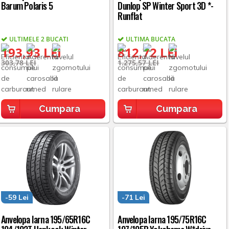
Barum Polaris 5
Dunlop SP Winter Sport 3D *-
Runflat
ULTIMELE 2 BUCATI
ULTIMA BUCATA
193,93 LEI
812,72 LEI
303,78 LEI
1.275,57 LEI
Cumpara
Cumpara
-59 Lei
-71 Lei
Anvelopa Iarna 195/65R16C
Anvelopa Iarna 195/75R16C