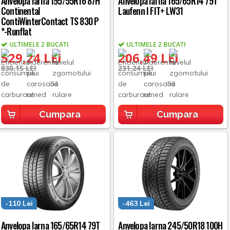
Anvelopa Iarna 195/55R16 87H
Anvelopa Iarna 165/65R14 79T
Continental
Laufenn I FIT+ LW31
ContiWinterContact TS 830 P
*-Runflat
ULTIMELE 2 BUCATI
ULTIMELE 2 BUCATI
529,24 LEI
206,49 LEI
830,15 LEI
231,24 LEI
Cumpara
Cumpara
-110 Lei
-463 Lei
Anvelopa Iarna 165/65R14 79T
Anvelopa Iarna 245/50R18 100H