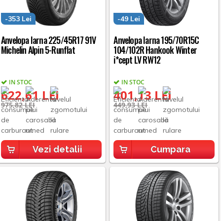
-353 Lei
-49 Lei
Anvelopa Iarna 225/45R17 91V
Anvelopa Iarna 195/70R15C
Michelin Alpin 5-Runflat
104/102R Hankook Winter
i*cept LV RW12
IN STOC
IN STOC
622,61 LEI
401,13 LEI
975,82 LEI
449,93 LEI
Vezi detalii
Cumpara