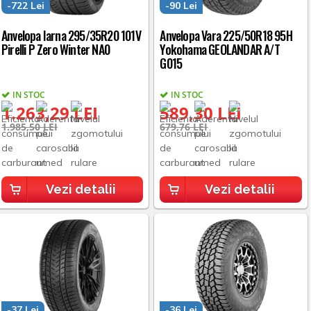
-722 Lei
-90 Lei
Anvelopa Iarna 295/35R20 101V
Anvelopa Vara 225/50R18 95H
Pirelli P Zero Winter NA0
Yokohama GEOLANDAR A/T
G015
IN STOC
IN STOC
1.263,29 LEI
589,30 LEI
1.985,50 LEI
679,76 LEI
Vezi detalii
Vezi detalii
-37 Lei
-36 Lei