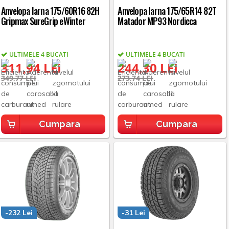
Anvelopa Iarna 175/60R16 82H
Anvelopa Iarna 175/65R14 82T
Gripmax SureGrip eWinter
Matador MP93 Nordicca
ULTIMELE 4 BUCATI
ULTIMELE 4 BUCATI
311,94 LEI
244,30 LEI
349,77 LEI
273,74 LEI
Cumpara
Cumpara
-232 Lei
-31 Lei