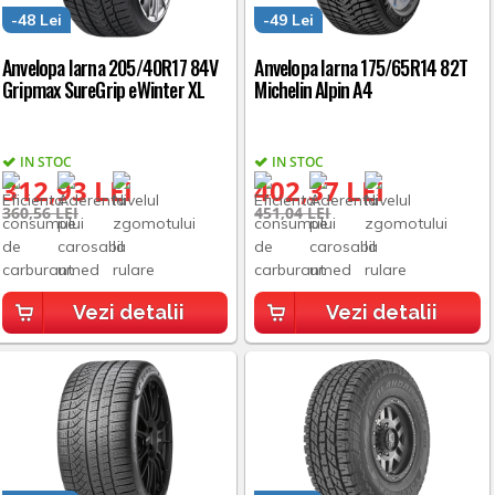
-48 Lei
-49 Lei
Anvelopa Iarna 205/40R17 84V
Anvelopa Iarna 175/65R14 82T
Gripmax SureGrip eWinter XL
Michelin Alpin A4
IN STOC
IN STOC
312,93 LEI
402,37 LEI
360,56 LEI
451,04 LEI
Vezi detalii
Vezi detalii