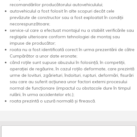
recomandărilor producătorului autovehiculului;
autovehiculul a fost folosit în alte scopuri decât cele
prevăzute de constructor sau a fost exploatat în condiții
necorespunzătoare;
service-ul care a efectuat montajul nu a stabilit verificările sau
reglajele ulterioare conform tehnologiei de montaj sau
impuse de producător;
roata nu a fost identificată corect în urma prezentării de către
Cumpărător a unor date eronate;
când roțile sunt supuse abuzului în folosință, în competiții,
operației de regăurire, în cazul roțilo deformate, care prezintă
urme de lovituri, zgârieturi, îndoituri, rupturi, deformări, fisurări
sau care au suferit acțiunea unor factori externi procesului
normal de funcționare (impactul cu obstacole dure în timpul
rulării, în urma accidentelor etc.);
roata prezintă o uzură normală și firească.