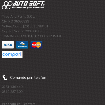
Tires And Parts S.R.L.
CIF: RO 35056829
Nr.Reg.Com.: J2015011788401
Capital Social: 200.000 LEI
IBAN ING: RO20INGB5029008227358910
Comanda prin telefon
0751 136 440
0312 287 300
Program call-center: