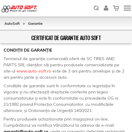
AutoSoft
>
Garantie
CERTIFICAT DE GARANTIE AUTO SOFT
CONDIȚII DE GARANȚIE
Termenul de garanție comercială oferit de SC TIRES AND
PARTS SRL clienților săi pentru produsele comercializate pe
site-ul
www.auto-soft.ro
este de 3 ani pentru anvelope și de 2
ani pentru jante și accesorii auto.
Condițiile de garanție sunt în conformitate cu legistația în
vigoare și nu afectează drepturile conferite prin legea
consumatorului și este în conformitate cu prevederile OG nr.
21/1992 privind Protecția Consumatorilor, cu modificările
ulterioare, și Ordonanța de Urgență 140/2021.
Pentru produsele achizitionate prin magazinul on-line,
Cumpărătorul va notifica Vânzătorul la adresa de e-mail:
garantii@auto-soft.ro
, unde va prezenta defectele reclamate.