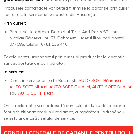
Produsele comandate vor putea fi trimise la garanție prin curier
sau direct în service-urile noastre din București.
Prin curier:
Prin curier la adresa: Depozitul Tires And Parts SRL, str.
Nicolae Bălcescu, nr. 53, Dobroești, județul Ilfov, cod poștal
077085, telefon 0751 136 440.
Taxele pentru transportul prin curier al produselor la garanție
sunt suportate de Cumpărător.
În service:
Direct în service-urile din București:
AUTO SOFT Băneasa
,
AUTO SOFT Militari
,
AUTO SOFT Fundeni
,
AUTO SOFT Dudești
sau
AUTO SOFT Titan
.
Orice reclamație va fi adresată punctului de lucru de la care a
fost achiziționat produsul reclamat, cumpărătorul adresându-
se șefului de tură / șefului de service.
CONDIȚII GENERALE DE GARANȚIE PENTRU ROȚI