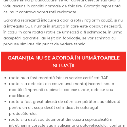
de către firma producătoare, se vor dovedi defecte sau având
viciu ascuns în condiții normale de folosire. Garanția reprezintă
cel mult contravaloarea roții reclamate.
Garanția reprezintă înlocuirea doar a roții / roților în cauză, și nu
a întregului SET, numai în situația în care este absolut necesară.
În cazul în care roata / roțile ce urmează a fi schimbate, în urma
acceptării garanției, au ieșit din fabricație, se vor schimba cu
produse similare din punct de vedere tehnic.
GARANȚIA NU SE ACORDĂ ÎN URMĂTOARELE
SITUAȚII
roata nu a fost montată într-un service certificat RAR;
roata s-a defectat din cauza unui montaj incorect sau a
montării împreună cu piesele conexe uzate, defecte sau
modificate;
roata a fost greșit aleasă de către cumpărător sau utilizată
pentru un alt scop decât cel indicat în catalogul
producătorului;
roata s-a uzat sau deteriorat din cauza suprasolicitării,
întreținerii incorecte sau insuficiente a autovehiculului, conform