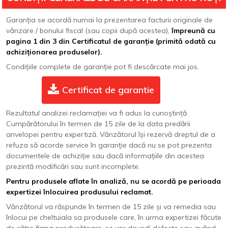
Garanția se acordă numai la prezentarea facturii originale de
vânzare / bonului fiscal (sau copii după acestea),
împreună cu
pagina 1 din 3 din
Certificatul de garanție (primită odată cu
achiziționarea produselor).
Condițiile complete de garanție pot fi descărcate mai jos.
Certificat de garantie
Rezultatul analizei reclamației va fi adus la cunoștință
Cumpărătorului în termen de 15 zile de la data predării
anvelopei pentru expertiză. Vânzătorul își rezervă dreptul de a
refuza să acorde service în garanție dacă nu se pot prezenta
documentele de achiziție sau dacă informațiile din acestea
prezintă modificări sau sunt incomplete.
Pentru produsele aflate în analiză, nu se acordă pe perioada
expertizei înlocuirea produsului reclamat.
Vânzătorul va răspunde în termen de 15 zile și va remedia sau
înlocui pe cheltuiala sa produsele care, în urma expertizei făcute