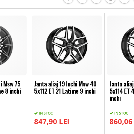
hi Msw 75
Janta aliaj 19 Inchi Msw 40
Janta alia
e 8 inchi
5x112 ET 21 Latime 9 inchi
5x114 ET 4
inchi
IN STOC
IN STOC
847,90 LEI
860,06