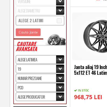
ALEGE 2 LATIMI
Cauta Jante
CAUTARE
AVANSATA
Janta aliaj 19 Inc
5x112 ET 46 Latim
IN STOC
968,75 LEI