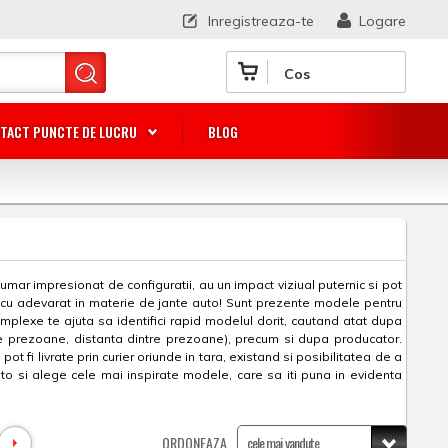
Inregistreaza-te
Logare
Cos
TACT PUNCTE DE LUCRU
BLOG
umar impresionat de configuratii, au un impact viziual puternic si pot
 cu adevarat in materie de jante auto! Sunt prezente modele pentru
 complexe te ajuta sa identifici rapid modelul dorit, cautand atat dupa
de prezoane, distanta dintre prezoane), precum si dupa producator.
fi livrate prin curier oriunde in tara, existand si posibilitatea de a
to si alege cele mai inspirate modele, care sa iti puna in evidenta
ORDONEAZA