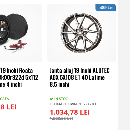
-489 Lei
 19 Inchi Roata
Janta aliaj 19 Inchi ALUTEC
8k00r922d 5x112
ADX 5X108 ET 40 Latime
me 4 inchi
8,5 inchi
UCATA
IN STOC
ESTIMARE LIVRARE: 2-3 ZILE.
8 LEI
1.034,78 LEI
1.523,35 LEI