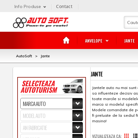
Contact
Info Produse
ANVELOPE
JANTE
AutoSoft
>
Jante
JANTE
SELECTEAZA
AUTOTURISM
Jantele auto nu mai sunt 
sa influenteze decisiv a
toate marcile si modelele 
marca si modelul specifi
Modele comandate de pe si
fi preluate de la sediul
masina!
VIZUALIZEAZA CA