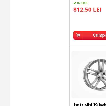
IN STOC
812,50 LEI
Cump
Janta aliaj 19 Inc