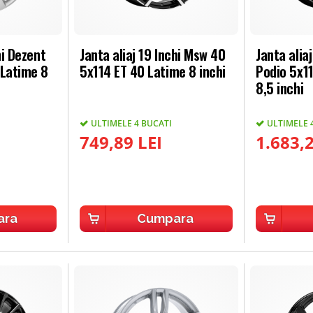
hi Dezent
Janta aliaj 19 Inchi Msw 40
Janta alia
 Latime 8
5x114 ET 40 Latime 8 inchi
Podio 5x1
8,5 inchi
ULTIMELE 4 BUCATI
ULTIMELE 
I
749,89 LEI
1.683,2
ara
Cumpara