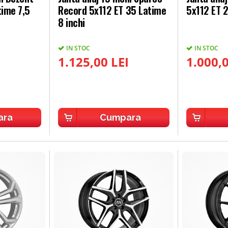
time 7,5
Record 5x112 ET 35 Latime
5x112 ET 2
8 inchi
IN STOC
IN STOC
1.125,00 LEI
1.000,0
ara
Cumpara