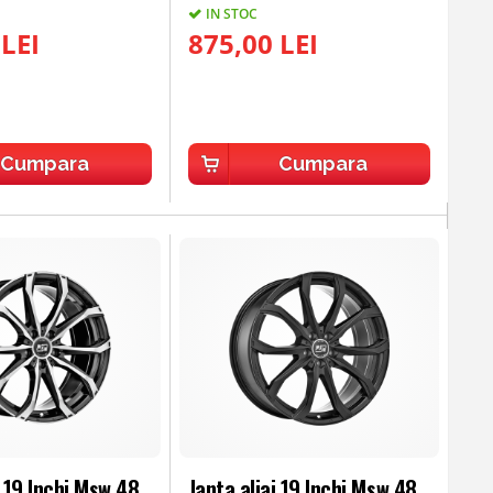
IN STOC
 LEI
875,00 LEI
Cumpara
Cumpara
j 19 Inchi Msw 48
Janta aliaj 19 Inchi Msw 48