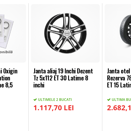
hi Oxigin
Janta aliaj 19 Inchi Dezent
Janta otel
ution
Tz 5x112 ET 30 Latime 8
Rezerva 7
me 8,5
inchi
ET 15 Lati
ULTIMELE 2 BUCATI
ULTIMA B
I
1.117,70 LEI
2.682,1