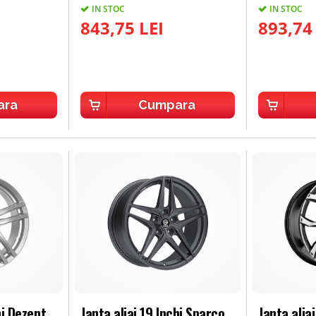
IN STOC
IN STOC
843,75 LEI
893,74
ara
Cumpara
hi Dezent
Janta aliaj 19 Inchi Sparco
Janta alia