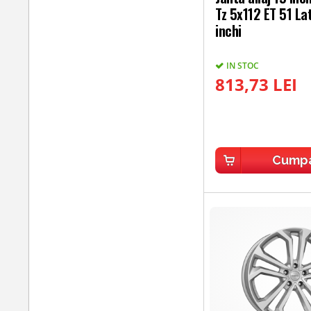
Tz 5x112 ET 51 La
inchi
IN STOC
813,73 LEI
Cump