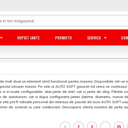
VOPSIT JANTE
PROMOTII
SERVICII
CON
de mult doar un element strict functional pentru masina. Disponibile intr-un n
spectul oricarei masini. Pe site-ul AUTO SOFT gasesti tot ceea ce conteaza
si in toate configuratiile, atat jante de otel, cat si jante de aliaj. Filtrele
c de autoturism, cat si dupa configuratia jantei (latime, diametru, numar 
te pot fi ridicate personal din reteaua de puncte de lucru AUTO SOFT sau pot 
 firmei de curierat cu care colaboram. Descopera oferta noastra de jante au
2
3
35
1
...