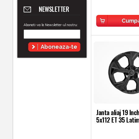
NEWSLETTER
Cump
Abonati-va la Newsletter-ul nostru:
Aboneaza-te
Janta aliaj 19 In
5x112 ET 35 Latim