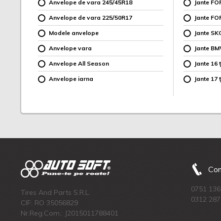
Anvelope de vara 245/45R18
Jante F
Anvelope de vara 225/50R17
Jante FO
Modele anvelope
Jante SK
Anvelope vara
Jante B
Anvelope All Season
Jante 16 ț
Anvelope iarna
Jante 17 ț
Com
0751 136
Tires And Parts S.R.L.
0312 287
CIF: RO 35056829
Nr.Reg.Com.: J2015011788401