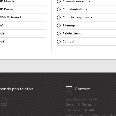
ORD Mondeo
Promotii anvelope
RD Focus
Confidentialitate
ODA Octavia 1
Conditii de garantie
MW
Sitemap
oli
Relatii clienti
oli
Contact
anda prin telefon
Contact
 440
Sos. Fundeni 120A
 300
Sector 2, Bucuresti
Tel:
0751 136 440
Email: comercial@auto-soft.