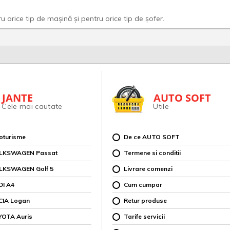
 orice tip de mașină și pentru orice tip de șofer.
JANTE
AUTO SOFT
Cele mai cautate
Utile
toturisme
De ce AUTO SOFT
OLKSWAGEN Passat
Termene si conditii
OLKSWAGEN Golf 5
Livrare comenzi
DI A4
Cum cumpar
CIA Logan
Retur produse
YOTA Auris
Tarife servicii