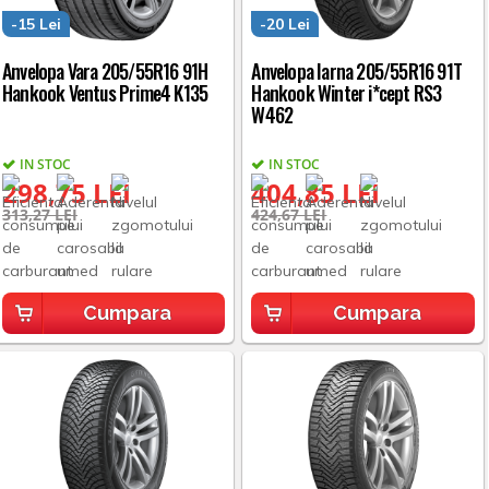
-15 Lei
-20 Lei
Anvelopa Vara 205/55R16 91H
Anvelopa Iarna 205/55R16 91T
Hankook Ventus Prime4 K135
Hankook Winter i*cept RS3
W462
IN STOC
IN STOC
298,75 LEI
404,85 LEI
313,27 LEI
424,67 LEI
Cumpara
Cumpara