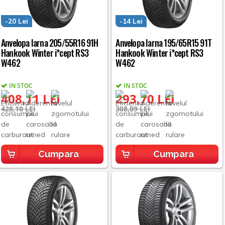
-20 Lei
-14 Lei
Anvelopa Iarna 205/55R16 91H
Anvelopa Iarna 195/65R15 91T
Hankook Winter i*cept RS3
Hankook Winter i*cept RS3
W462
W462
IN STOC
IN STOC
408,11 LEI
293,70 LEI
428,10 LEI
308,09 LEI
Cumpara
Cumpara