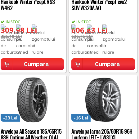
Hankook Winter i*cept RS3
Hankook Winter i*cept evo2
W462
SUV W320A AO
IN STOC
IN STOC
309,98 LEI
606,83 LEI
325,18 LEI
636,75 LEI
Cumpara
Cumpara
-23 Lei
-16 Lei
Anvelopa All Season 185/65R15
Anvelopa Iarna 205/60R16 96H
88H Optimo All Weather OL41
Laufenn I FIT+ LW31 XL