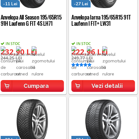
-11 Lei
-27 Lei
Anvelopa All Season 195/65R15
Anvelopa Iarna 195/65R15 91T
91H Laufenn G FIT 4S LH71
Laufenn I FIT+ LW31
IN STOC
IN STOC
232,90 LEI
222,96 LEI
244,25 LEI
249,77 LEI
Cumpara
Vezi detalii