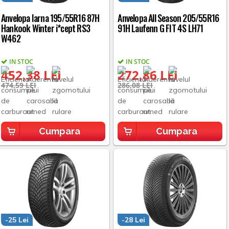
Anvelopa Iarna 195/55R16 87H
Anvelopa All Season 205/55R16
Hankook Winter i*cept RS3
91H Laufenn G FIT 4S LH71
W462
IN STOC
IN STOC
452,38 LEI
272,86 LEI
474,59 LEI
286,08 LEI
Cumpara
Cumpara
-25 Lei
-28 Lei