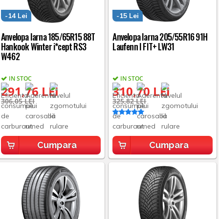
-14 Lei
-15 Lei
Anvelopa Iarna 185/65R15 88T
Anvelopa Iarna 205/55R16 91H
Hankook Winter i*cept RS3
Laufenn I FIT+ LW31
W462
IN STOC
IN STOC
291,76 LEI
310,70 LEI
306,05 LEI
325,82 LEI
Cumpara
Cumpara