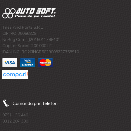
Tires And Parts S.R.L.
CIF: RO 35056829
Nr.Reg.Com.: J2015011788401
Capital Social: 200.000 LEI
IBAN ING: RO20INGB5029008227358910
Comanda prin telefon
0751 136 440
0312 287 300