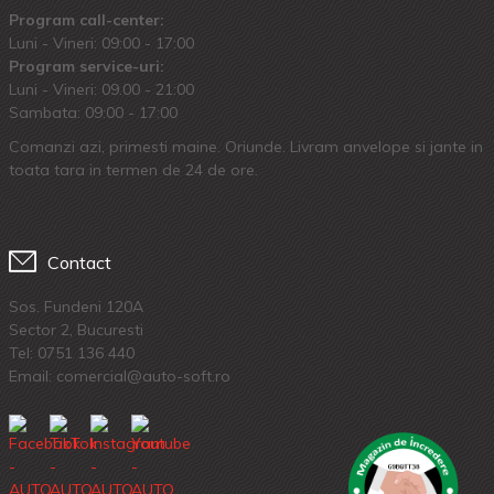
Program call-center:
Luni - Vineri: 09:00 - 17:00
Program service-uri:
Luni - Vineri: 09.00 - 21:00
Sambata: 09:00 - 17:00
Comanzi azi, primesti maine. Oriunde. Livram anvelope si jante in
toata tara in termen de 24 de ore.
Contact
Sos. Fundeni 120A
Sector 2, Bucuresti
Tel:
0751 136 440
Email: comercial@auto-soft.ro