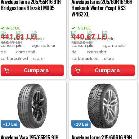
Anvelopa Iarna 205/55R16 91H
Anvelopa Iarna 205/60R16 96H
Bridgestone Blizzak LM005
Hankook Winter i*cept RS3
W462 XL
IN STOC
IN STOC
441,61 LEI
440,67 LEI
463,41 LEI
462,28 LEI
Cumpara
Cumpara
-10 Lei
-18 Lei
Anvelopa Vara 195/65R15 91H
Anvelopa Iarna 215/60R16 99H