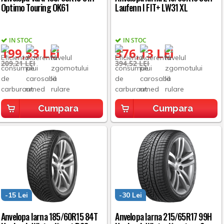
Optimo Touring OK61
Laufenn I FIT+ LW31 XL
IN STOC
IN STOC
199,53 LEI
376,13 LEI
209,21 LEI
394,52 LEI
Cumpara
Cumpara
-15 Lei
-30 Lei
Anvelopa Iarna 185/60R15 84T
Anvelopa Iarna 215/65R17 99H