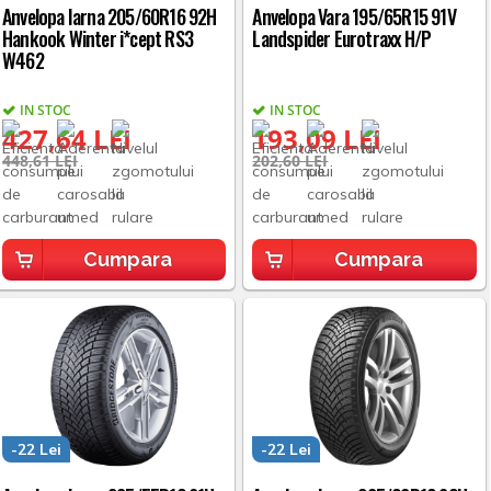
Anvelopa Iarna 205/60R16 92H
Anvelopa Vara 195/65R15 91V
Hankook Winter i*cept RS3
Landspider Eurotraxx H/P
W462
IN STOC
IN STOC
427,64 LEI
193,09 LEI
448,61 LEI
202,60 LEI
Cumpara
Cumpara
-22 Lei
-22 Lei