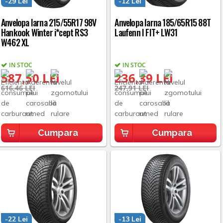
-29 Lei
-12 Lei
Anvelopa Iarna 215/55R17 98V
Anvelopa Iarna 185/65R15 88T
Hankook Winter i*cept RS3
Laufenn I FIT+ LW31
W462 XL
IN STOC
IN STOC
587,50 LEI
236,39 LEI
616,46 LEI
247,91 LEI
Cumpara
Cumpara
-22 Lei
-13 Lei