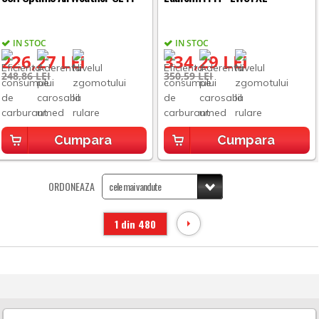
IN STOC
IN STOC
226,27 LEI
334,29 LEI
248,86 LEI
350,59 LEI
Cumpara
Cumpara
ORDONEAZA
1 din 480