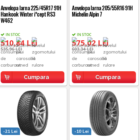
Anvelopa Iarna 225/45R17 91H
Anvelopa Iarna 205/55R16 91H
Hankook Winter i*cept RS3
Michelin Alpin 7
W462
IN STOC
IN STOC
510,84 LEI
575,02 LEI
535,96 LEI
603,34 LEI
Cumpara
Cumpara
-21 Lei
-10 Lei