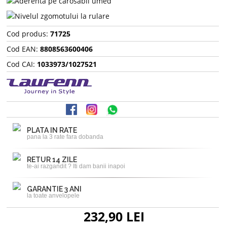
Cod produs:
71725
Cod EAN:
8808563600406
Cod CAI:
1033973/1027521
PLATA IN RATE
pana la 3 rate fara dobanda
RETUR 14 ZILE
te-ai razgandit ? Iti dam banii inapoi
GARANTIE 3 ANI
la toate anvelopele
232,90 LEI