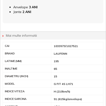
Anvelope
3 ANI
Jante
2 ANI
Mai multe informatii
CAI
1033973/1027521
BRAND
LAUFENN
LATIME (MM)
195
INALTIME
65
DIAMETRU (INCH)
15
MODEL
G FIT 4S LH71
INDICE VITEZA
H (210km/h)
INDICE SARCINA
91 (615kg/anvelopa)