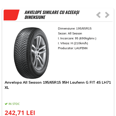
ANVELOPE SIMILARE CU ACEEAȘI
DIMENSIUNE
Dimensiune:
195/65R15
Sezon:
All Season
I. Incarcare:
95 (690kg/anv.)
I. Viteza:
H (210km/h)
Producator:
LAUFENN
Anvelopa All Season 195/65R15 95H Laufenn G FIT 4S LH71
A
XL
IN STOC
242,71 LEI