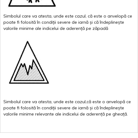
Simbolul
care
va
atesta
,
unde
este
cazul
,
că
este
o
anvelopă
ce
poate
fi
folosită
în
condiții
severe de
iarnă
și
că
îndeplinește
valor
i
le
minime
ale
indicelui
de
aderență
pe
zăpadă
Simbolul
care
va
atesta
,
unde
este
cazul,că
este
o
anvelopă
ce
poate
fi
folosită
în
condiții
severe de
iarnă
și
că
îndeplinește
valorile
minime
relevante
ale
indicelui
de
aderență
pe
gheață
.