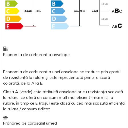
Economia de carburant
a
anvelopei
Economia de carburant a
unei
anvelope
se traduce
prin
gradul
de
rezistență
la
rulare
și
este
reprezentată
printr
-o
scară
colorată
, de la
A
la
E
.
Clasa
A
(
verde
)
este
atribuită
anvelopelor
cu
rezistența
scazută
la
rulare
,
ce
oferă
un
consum
mult
mai
eficient
(
mai
mic) la
rulare
,
în
timp
ce
E
(
roșu
)
este
clasa
cu
cea
mai
scazută
eficiență
la
rulare
/
consum
ridicat
.
Frânarea
pe
carosabil
umed