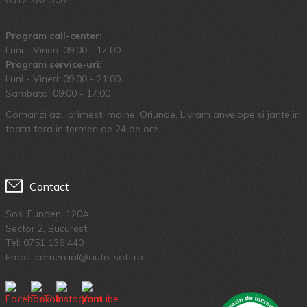
Program call-center:
Luni - Vineri: 09:00 - 17:00
Program service-uri:
Luni - Vineri: 09.00 - 21:00
Sambata: 09:00 - 17:00
Comanzi azi, primesti maine. Oriunde. Livram anvelope si jante in
toata tara in termen de 24 de ore.
Contact
Sos. Fundeni 120A
Sector 2, Bucuresti
Tel:
0751 136 440
Email: comercial@auto-soft.ro