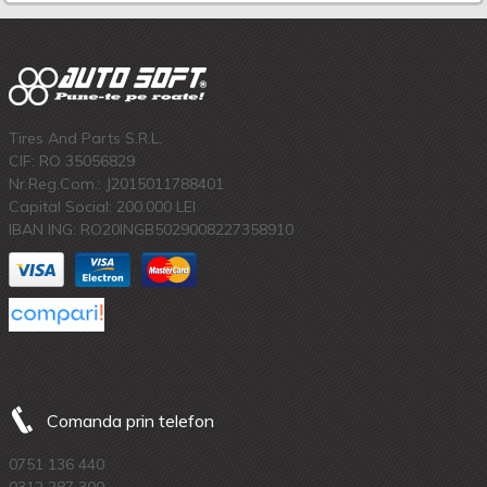
Tires And Parts S.R.L.
CIF: RO 35056829
Nr.Reg.Com.: J2015011788401
Capital Social: 200.000 LEI
IBAN ING: RO20INGB5029008227358910
Comanda prin telefon
0751 136 440
0312 287 300