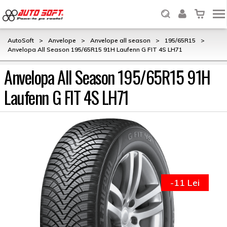
AutoSoft
>
Anvelope
>
Anvelope all season
>
195/65R15
>
Anvelopa All Season 195/65R15 91H Laufenn G FIT 4S LH71
Anvelopa All Season 195/65R15 91H
Laufenn G FIT 4S LH71
-11 Lei