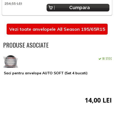
254,55 LEI
3
Cumpara
Vezi toate anvelopele All Season 195/65R15
PRODUSE ASOCIATE
IN STOC
Saci pentru anvelope AUTO SOFT (Set 4 bucati)
14,00 LEI