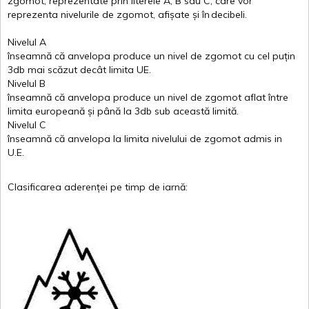
zgomot
,
reprezentate
prin
literele
A
,
B
sau
C
, care
vor
reprezenta
nivelurile
de
zgomot
,
afișate
și
în
decibeli
.
Nivelul
A
înseamnă
că
anvelopa
produce un
nivel
de
zgomot
cu
cel
puțin
3db
mai
scăzut
decât
limita
UE.
Nivelul
B
înseamnă
că
anvelopa
produce un
nivel
de
zgomot
aflat
între
limita
europeană
și
până
la 3db sub
această
limită
.
Nivelul
C
înseamnă
că
anvelopa
la
limita
nivelului
de
zgomot
admis in
U.E.
Clasificarea
aderenței
pe
timp
de
iarnă
: