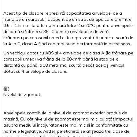
Acest
tip de
clasare
reprezintă
capacitatea
anvelopei
de a
frâna
pe un
carosabil
acoperit
de un
strat
de
apă
care are
între
0.5
si
1.5 mm, la o
temperatură
între
2
si
20ºC
pentru
anvelopele
de
iarnă
și
între
5
si
35 ºC
pentru
anvelopele
de
vară
.
Frânarea
pe
carosabil
umed
este
reprezentată
printr
-o
scară
de
la
A
la
E
,
clasa
A
fiind
cea
mai
buna
performanță
în
acest
sens.
Un
vechicul
dotat
cu ABS
și
4
anvelope
de
clasa
A
(la
frânare
pe
carosabil
umed
)
va
frâna
de la 80km/h
până
la stop pe o
distanță
cu
până
la
18
metri
mai
scurtă
decât
același
vehicul
dotat
cu 4
anvelope
de
clasa
E
.
Nivelul
de
zgomot
Anvelopele
contribuie
la
nivelul
de
zgomot
exterior
produs
de
mașină
. Cu
cât
nivelul
de
zgomot
este
mai
mic, cu
atât
impactul
asupra
mediului
încojurator
este
mai
mic
și
în
conformitate
cu
normele
legislative.
Astfel
, pe
etichetă
se
afișează
trei
clase
de