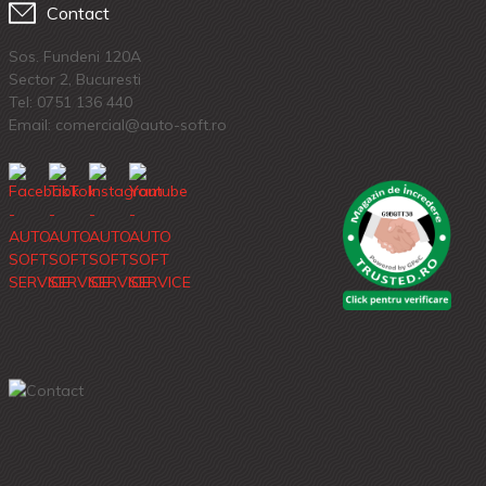
Contact
Sos. Fundeni 120A
Sector 2, Bucuresti
Tel:
0751 136 440
Email: comercial@auto-soft.ro