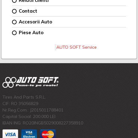
Relatii clienti
Contact
Accesorii Auto
Piese Auto
AUTO SOFT Service
Tires And Parts S.R.L.
CIF: RO 35056829
Nr.Reg.Com.: J2015011788401
Capital Social: 200.000 LEI
IBAN ING: RO20INGB5029008227358910