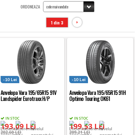
ORDONEAZA
1 din 3
-10 Lei
-10 Lei
Anvelopa Vara 195/65R15 91V
Anvelopa Vara 195/65R15 91H
Landspider Eurotraxx H/P
Optimo Touring OK61
IN STOC
IN STOC
193,09 LEI
199,53 LEI
202,60 LEI
209,21 LEI