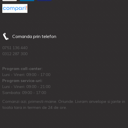
Comanda prin telefon
0751 136 440
0312 287 300
Program call-center:
Luni - Vineri: 09:00 - 17:00
Program service-uri:
Luni - Vineri: 09.00 - 21:00
Sambata: 09:00 - 17:00
Comanzi azi, primesti maine. Oriunde. Livram anvelope si jante in
toata tara in termen de 24 de ore.