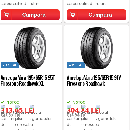
Cumpara
Cumpara
-32 Lei
-15 Lei
Anvelopa Vara 195/65R15 95T
Anvelopa Vara 195/65R15 91V
Firestone Roadhawk XL
Firestone Roadhawk
IN STOC
IN STOC
313,65 LEI
304,84 LEI
345,22 LEI
319,79 LEI