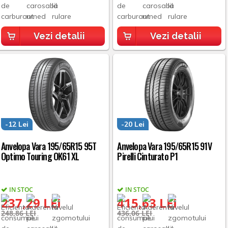
Vezi detalii
Vezi detalii
-12 Lei
-20 Lei
Anvelopa Vara 195/65R15 95T
Anvelopa Vara 195/65R15 91V
Optimo Touring OK61 XL
Pirelli Cinturato P1
IN STOC
IN STOC
237,29 LEI
415,63 LEI
248,86 LEI
436,06 LEI