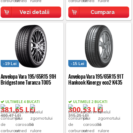
Vezi detalii
Cumpara
-19 Lei
-15 Lei
Anvelopa Vara 195/65R15 91H
Anvelopa Vara 195/65R15 91T
Bridgestone Turanza T005
Hankook Kinergy eco2 K435
ULTIMELE 4 BUCATI
ULTIMELE 2 BUCATI
381,65 LEI
300,53 LEI
400,47 LEI
315,25 LEI