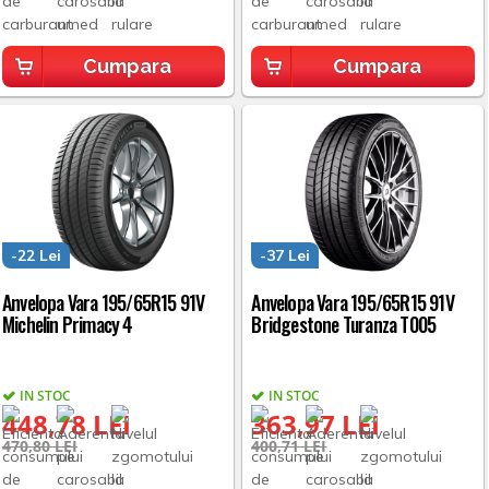
Cumpara
Cumpara
-22 Lei
-37 Lei
Anvelopa Vara 195/65R15 91V
Anvelopa Vara 195/65R15 91V
Michelin Primacy 4
Bridgestone Turanza T005
IN STOC
IN STOC
448,78 LEI
363,97 LEI
470,80 LEI
400,71 LEI