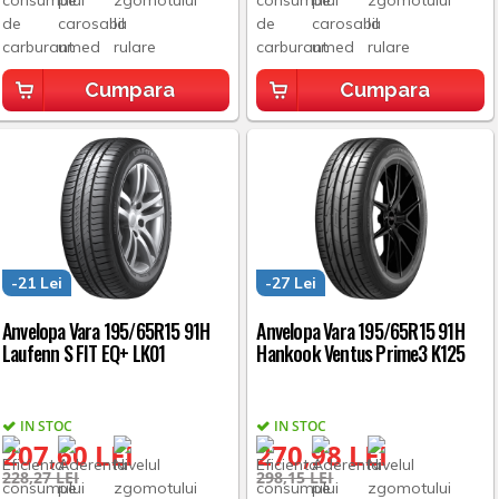
Cumpara
Cumpara
-21 Lei
-27 Lei
Anvelopa Vara 195/65R15 91H
Anvelopa Vara 195/65R15 91H
Laufenn S FIT EQ+ LK01
Hankook Ventus Prime3 K125
IN STOC
IN STOC
207,60 LEI
270,98 LEI
228,27 LEI
298,15 LEI