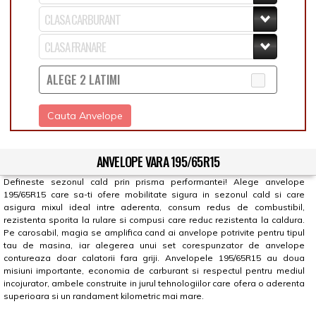
ALEGE 2 LATIMI
Cauta Anvelope
ANVELOPE VARA 195/65R15
Defineste sezonul cald prin prisma performantei! Alege anvelope
195/65R15 care sa-ti ofere mobilitate sigura in sezonul cald si care
asigura mixul ideal intre aderenta, consum redus de combustibil,
rezistenta sporita la rulare si compusi care reduc rezistenta la caldura.
Pe carosabil, magia se amplifica cand ai anvelope potrivite pentru tipul
tau de masina, iar alegerea unui set corespunzator de anvelope
contureaza doar calatorii fara griji. Anvelopele 195/65R15 au doua
misiuni importante, economia de carburant si respectul pentru mediul
incojurator, ambele construite in jurul tehnologiilor care ofera o aderenta
superioara si un randament kilometric mai mare.