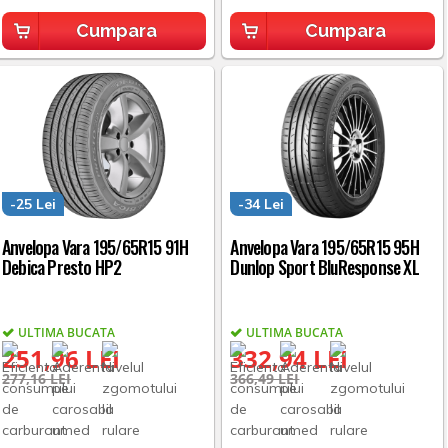
Cumpara
Cumpara
-25 Lei
-34 Lei
Anvelopa Vara 195/65R15 91H
Anvelopa Vara 195/65R15 95H
Debica Presto HP2
Dunlop Sport BluResponse XL
ULTIMA BUCATA
ULTIMA BUCATA
251,96 LEI
332,94 LEI
277,16 LEI
366,49 LEI