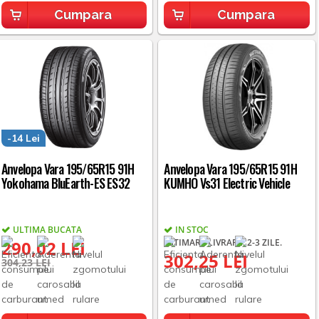
Cumpara
Cumpara
-14 Lei
Anvelopa Vara 195/65R15 91H
Anvelopa Vara 195/65R15 91H
Yokohama BluEarth-ES ES32
KUMHO Vs31 Electric Vehicle
ULTIMA BUCATA
IN STOC
290,02 LEI
ESTIMARE LIVRARE: 2-3 ZILE.
302,25 LEI
304,23 LEI