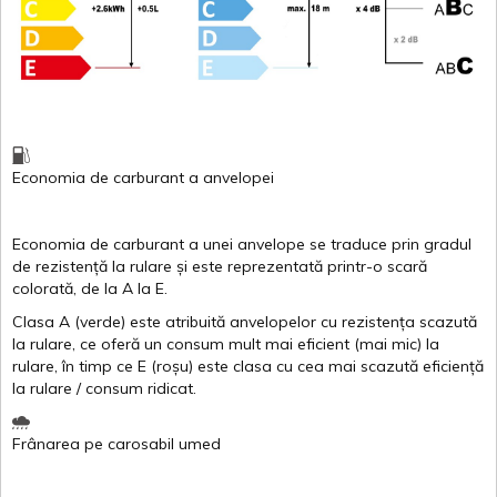
Economia de carburant
a
anvelopei
Economia de carburant a
unei
anvelope
se traduce
prin
gradul
de
rezistență
la
rulare
și
este
reprezentată
printr
-o
scară
colorată
, de la
A
la
E
.
Clasa
A
(
verde
)
este
atribuită
anvelopelor
cu
rezistența
scazută
la
rulare
,
ce
oferă
un
consum
mult
mai
eficient
(
mai
mic) la
rulare
,
în
timp
ce
E
(
roșu
)
este
clasa
cu
cea
mai
scazută
eficiență
la
rulare
/
consum
ridicat
.
Frânarea
pe
carosabil
umed