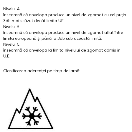
Nivelul
A
înseamnă
că
anvelopa
produce un
nivel
de
zgomot
cu
cel
puțin
3db
mai
scăzut
decât
limita
UE.
Nivelul
B
înseamnă
că
anvelopa
produce un
nivel
de
zgomot
aflat
între
limita
europeană
și
până
la 3db sub
această
limită
.
Nivelul
C
înseamnă
că
anvelopa
la
limita
nivelului
de
zgomot
admis in
U.E.
Clasificarea
aderenței
pe
timp
de
iarnă
: