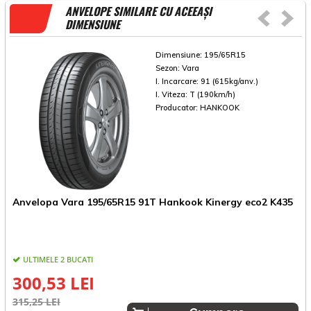
ANVELOPE SIMILARE CU ACEEAȘI
DIMENSIUNE
Dimensiune:
195/65R15
Sezon:
Vara
I. Incarcare:
91 (615kg/anv.)
I. Viteza:
T (190km/h)
Producator:
HANKOOK
Anvelopa Vara 195/65R15 91T Hankook Kinergy eco2 K435
A
ULTIMELE 2 BUCATI
300,53 LEI
315,25 LEI
2