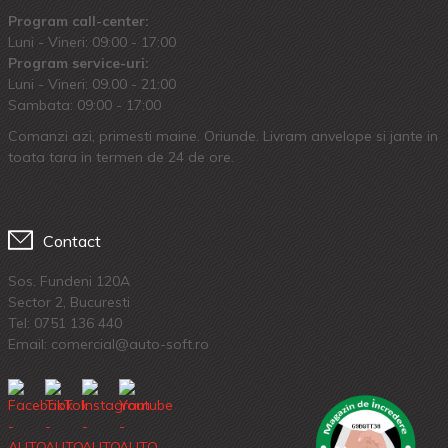
Program call-center:
Luni - Vineri: 09:00 - 17:00
Program service-uri:
Luni - Vineri: 09.00 - 21:00
Sambata: 09:00 - 17:00
Comanzi azi, primesti maine. Oriunde. Livram anvelope si jante in
toata tara in termen de 24 de ore.
Contact
Sos. Fundeni 120A
Sector 2, Bucuresti
Tel:
0751 136 440
Email: comercial@auto-soft.ro