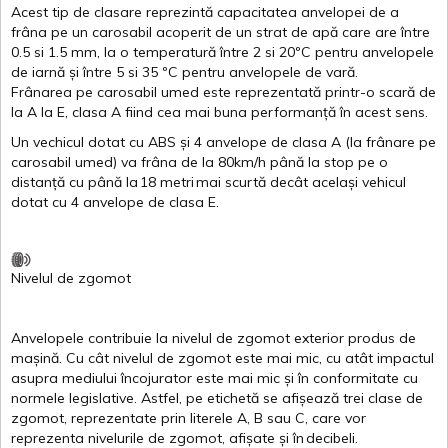
Acest
tip de
clasare
reprezintă
capacitatea
anvelopei
de a
frâna
pe un
carosabil
acoperit
de un
strat
de
apă
care are
între
0.5
si
1.5 mm, la o
temperatură
între
2
si
20ºC
pentru
anvelopele
de
iarnă
și
între
5
si
35 ºC
pentru
anvelopele
de
vară
.
Frânarea
pe
carosabil
umed
este
reprezentată
printr
-o
scară
de
la
A
la
E
,
clasa
A
fiind
cea
mai
buna
performanță
în
acest
sens.
Un
vechicul
dotat
cu ABS
și
4
anvelope
de
clasa
A
(la
frânare
pe
carosabil
umed
)
va
frâna
de la 80km/h
până
la stop pe o
distanță
cu
până
la
18
metri
mai
scurtă
decât
același
vehicul
dotat
cu 4
anvelope
de
clasa
E
.
Nivelul
de
zgomot
Anvelopele
contribuie
la
nivelul
de
zgomot
exterior
produs
de
mașină
. Cu
cât
nivelul
de
zgomot
este
mai
mic, cu
atât
impactul
asupra
mediului
încojurator
este
mai
mic
și
în
conformitate
cu
normele
legislative.
Astfel
, pe
etichetă
se
afișează
trei
clase
de
zgomot
,
reprezentate
prin
literele
A
,
B
sau
C
, care
vor
reprezenta
nivelurile
de
zgomot
,
afișate
și
în
decibeli
.