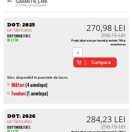
GARANTIE 3 ANI
la toate anvelopele
DOT:
2025
270,98 LEI
(an fabricatie)
298,15 LEI
DISPONIBILITATE:
IN STOC
Prețul afișat este per bucată și include TVA și
ecovaloarea
Cumpara
Stoc disponibil in punctele de lucru:
Militari
(4 anvelope)
Fundeni
(1 anvelopa)
DOT:
2026
284,23 LEI
(an fabricatie)
298,15 LEI
DISPONIBILITATE:
IN STOC
Prețul afișat este per bucată și include TVA și