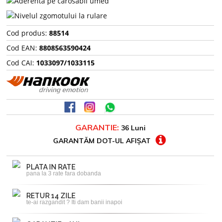
Cod produs:
88514
Cod EAN:
8808563590424
Cod CAI:
1033097/1033115
GARANTIE:
36 Luni
GARANTĂM DOT-UL AFIȘAT
PLATA IN RATE
pana la 3 rate fara dobanda
RETUR 14 ZILE
te-ai razgandit ? Iti dam banii inapoi