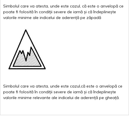
Simbolul
care
va
atesta
,
unde
este
cazul
,
că
este
o
anvelopă
ce
poate
fi
folosită
în
condiții
severe de
iarnă
și
că
îndeplinește
valor
i
le
minime
ale
indicelui
de
aderență
pe
zăpadă
Simbolul
care
va
atesta
,
unde
este
cazul,că
este
o
anvelopă
ce
poate
fi
folosită
în
condiții
severe de
iarnă
și
că
îndeplinește
valorile
minime
relevante
ale
indicelui
de
aderență
pe
gheață
.