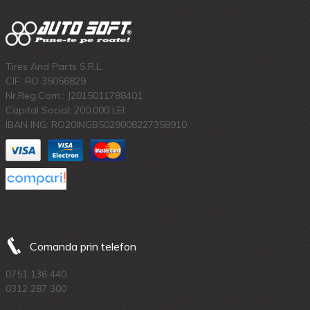
Tires And Parts S.R.L.
CIF: RO 35056829
Nr.Reg.Com.: J2015011788401
Capital Social: 200.000 LEI
IBAN ING: RO20INGB5029008227358910
Comanda prin telefon
0751 136 440
0312 287 300