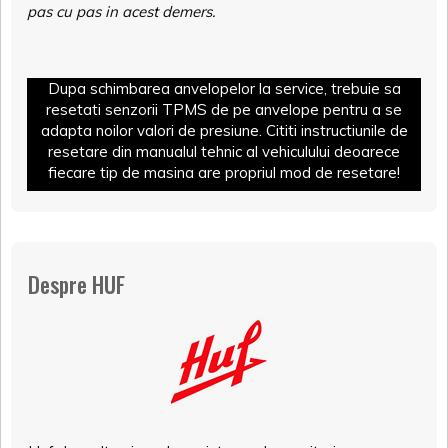
pas cu pas in acest demers.
Dupa schimbarea anvelopelor la service, trebuie sa
resetati senzorii TPMS de pe anvelope pentru a se
adapta noilor valori de presiune. Cititi instructiunile de
resetare din manualul tehnic al vehiculului deoarece
fiecare tip de masina are propriul mod de resetare!
Despre HUF