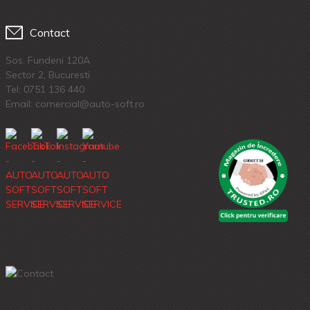
Contact
Sos. Fundeni 120A
Sector 2, Bucuresti
Tel:
0751 136 440
Email: comercial@auto-soft.ro