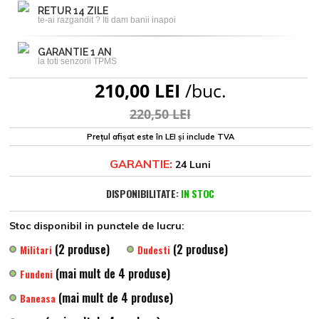
RETUR 14 ZILE
te-ai razgandit ? Iti dam banii inapoi
GARANTIE 1 AN
la toti senzorii TPMS
210,00 LEI
/buc.
220,50 LEI
Prețul afișat este în LEI și include TVA
GARANTIE:
24 Luni
DISPONIBILITATE:
IN STOC
Stoc disponibil in punctele de lucru:
(2 produse)
(2 produse)
Militari
Dudesti
(mai mult de 4 produse)
Fundeni
(mai mult de 4 produse)
Baneasa