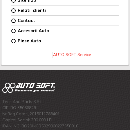
Sitemap
Relatii clienti
Contact
Accesorii Auto
Piese Auto
AUTO SOFT Service
Tires And Parts S.R.L.
CIF: RO 35056829
Nr.Reg.Com.: J2015011788401
Capital Social: 200.000 LEI
IBAN ING: RO20INGB5029008227358910