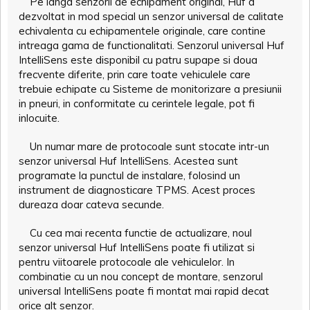
Pe langa senzorii de echipament original, Huf a
dezvoltat in mod special un senzor universal de calitate
echivalenta cu echipamentele originale, care contine
intreaga gama de functionalitati. Senzorul universal Huf
IntelliSens este disponibil cu patru supape si doua
frecvente diferite, prin care toate vehiculele care
trebuie echipate cu Sisteme de monitorizare a presiunii
in pneuri, in conformitate cu cerintele legale, pot fi
inlocuite.
Un numar mare de protocoale sunt stocate intr-un
senzor universal Huf IntelliSens. Acestea sunt
programate la punctul de instalare, folosind un
instrument de diagnosticare TPMS. Acest proces
dureaza doar cateva secunde.
Cu cea mai recenta functie de actualizare, noul
senzor universal Huf IntelliSens poate fi utilizat si
pentru viitoarele protocoale ale vehiculelor. In
combinatie cu un nou concept de montare, senzorul
universal IntelliSens poate fi montat mai rapid decat
orice alt senzor.