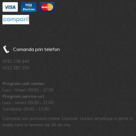
Comanda prin telefon
0751 136 440
0312 287 300
Program call-center:
Luni - Vineri: 09:00 - 17:00
Program service-uri:
Luni - Vineri: 09.00 - 21:00
Sambata: 09:00 - 17:00
Comanzi azi, primesti maine. Oriunde. Livram anvelope si jante in
toata tara in termen de 24 de ore.