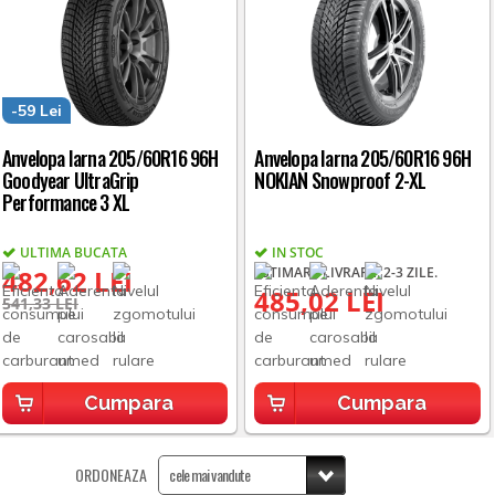
-59 Lei
Anvelopa Iarna 205/60R16 96H
Anvelopa Iarna 205/60R16 96H
Goodyear UltraGrip
NOKIAN Snowproof 2-XL
Performance 3 XL
ULTIMA BUCATA
IN STOC
482,62 LEI
ESTIMARE LIVRARE: 2-3 ZILE.
485,02 LEI
541,33 LEI
Cumpara
Cumpara
ORDONEAZA