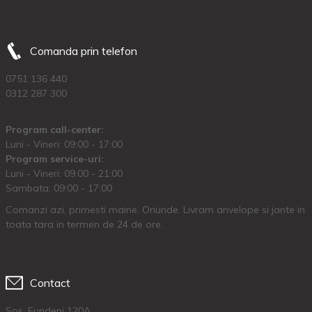
Comanda prin telefon
0751 136 440
0312 287 300
Program call-center:
Luni - Vineri: 09:00 - 17:00
Program service-uri:
Luni - Vineri: 09.00 - 21:00
Sambata: 09:00 - 17:00
Comanzi azi, primesti maine. Oriunde. Livram anvelope si jante in
toata tara in termen de 24 de ore.
Contact
Sos. Fundeni 120A