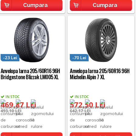
Cumpara
Cumpara
-23 Lei
-70 Lei
Anvelopa Iarna 205/60R16 96H
Anvelopa Iarna 205/60R16 96H
Bridgestone Blizzak LM005 XL
Michelin Alpin 7 XL
IN STOC
IN STOC
469,87 LEI
572,50 LEI
493,10 LEI
642,17 LEI