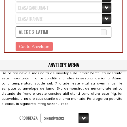
ALEGE 2 LATIMI
Cauta Anvelope
ANVELOPE IARNA
De ce are nevoie masina ta de anvelope de iarna? Pentru ca aderenta
este importanta in orice conditii, mai ales in sezonul de iarna. Atunci
cand temperatura scade sub 7 grade, este vital sa avem masinile
echipate cu anvelope de iarna. S-a demonstrat de nenumarate ori ca
distanta de franare creste considerabil atunci cand afara este frig, iar
autovehiculul nu are cauciucurile de iarna montate. Fa alegerea potrivita
si condu in siguranta intreg sezonul rece!
ORDONEAZA