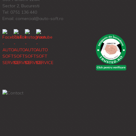
Sector 2, Bucuresti
Tel:
0751 136 440
Email: comercial@auto-soft.ro