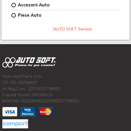
Accesorii Auto
Piese Auto
AUTO SOFT Service
Tires And Parts S.R.L.
CIF: RO 35056829
Nr.Reg.Com.: J2015011788401
Capital Social: 200.000 LEI
IBAN ING: RO20INGB5029008227358910