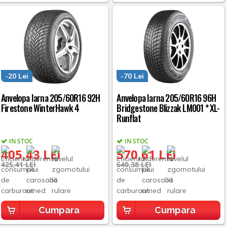
-20 Lei
-70 Lei
Anvelopa Iarna 205/60R16 92H
Anvelopa Iarna 205/60R16 96H
Firestone WinterHawk 4
Bridgestone Blizzak LM001 * XL-
Runflat
IN STOC
IN STOC
405,43 LEI
570,61 LEI
425,41 LEI
640,38 LEI
Cumpara
Cumpara