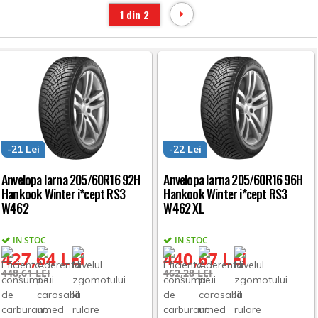
1 din 2
-21 Lei
-22 Lei
Anvelopa Iarna 205/60R16 92H
Anvelopa Iarna 205/60R16 96H
Hankook Winter i*cept RS3
Hankook Winter i*cept RS3
W462
W462 XL
IN STOC
IN STOC
427,64 LEI
440,67 LEI
448,61 LEI
462,28 LEI