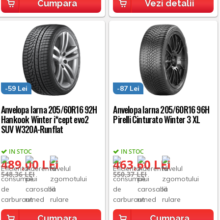
Cumpara
Vezi detalii
-59 Lei
-87 Lei
Anvelopa Iarna 205/60R16 92H
Anvelopa Iarna 205/60R16 96H
Hankook Winter i*cept evo2
Pirelli Cinturato Winter 3 XL
SUV W320A-Runflat
IN STOC
IN STOC
489,00 LEI
463,60 LEI
548,36 LEI
550,37 LEI
Cumpara
Cumpara