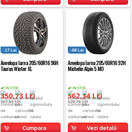
-17 Lei
-68 Lei
Anvelopa Iarna 205/60R16 96H
Anvelopa Iarna 205/60R16 92H
Taurus Winter XL
Michelin Alpin 5 MO
IN STOC
IN STOC
350,73 LEI
562,34 LEI
367,82 LEI
630,76 LEI
Cumpara
Vezi detalii