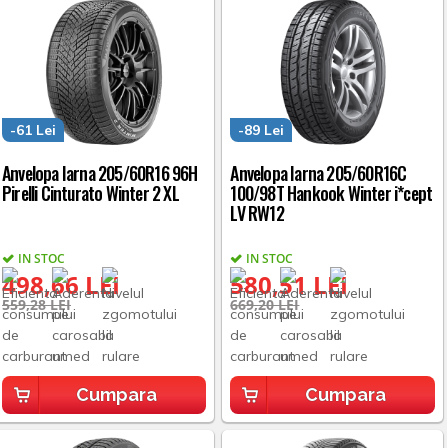
-61 Lei
-89 Lei
Anvelopa Iarna 205/60R16 96H
Anvelopa Iarna 205/60R16C
Pirelli Cinturato Winter 2 XL
100/98T Hankook Winter i*cept
LV RW12
IN STOC
IN STOC
498,66 LEI
580,51 LEI
559,28 LEI
669,20 LEI
Cumpara
Cumpara