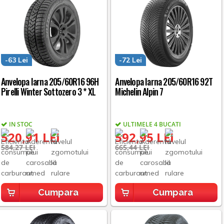
-63 Lei
-72 Lei
Anvelopa Iarna 205/60R16 96H
Anvelopa Iarna 205/60R16 92T
Pirelli Winter Sottozero 3 * XL
Michelin Alpin 7
IN STOC
ULTIMELE 4 BUCATI
520,91 LEI
592,95 LEI
584,27 LEI
665,44 LEI
Cumpara
Cumpara