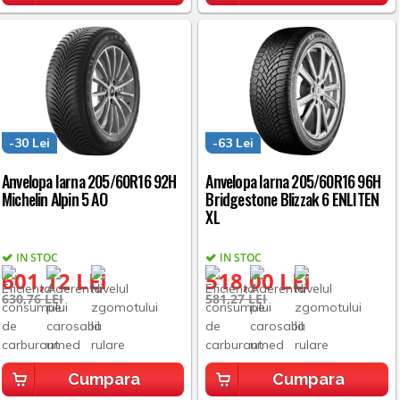
-30 Lei
-63 Lei
Anvelopa Iarna 205/60R16 92H
Anvelopa Iarna 205/60R16 96H
Michelin Alpin 5 AO
Bridgestone Blizzak 6 ENLITEN
XL
IN STOC
IN STOC
601,12 LEI
518,00 LEI
630,76 LEI
581,27 LEI
Cumpara
Cumpara