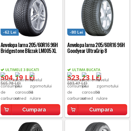
-62 Lei
-80 Lei
Anvelopa Iarna 205/60R16 96H
Anvelopa Iarna 205/60R16 96H
Bridgestone Blizzak LM005 XL
Goodyear UltraGrip 8
ULTIMELE 3 BUCATI
ULTIMA BUCATA
504,19 LEI
523,23 LEI
565,78 LEI
603,47 LEI
Cumpara
Cumpara