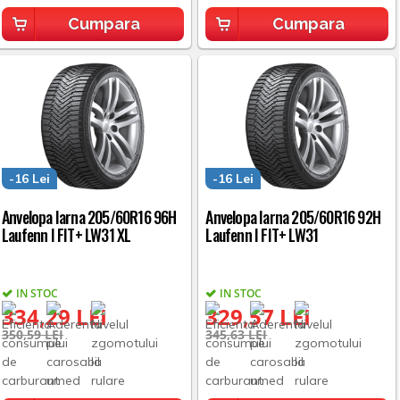
Cumpara
Cumpara
-16 Lei
-16 Lei
Anvelopa Iarna 205/60R16 96H
Anvelopa Iarna 205/60R16 92H
Laufenn I FIT+ LW31 XL
Laufenn I FIT+ LW31
IN STOC
IN STOC
334,29 LEI
329,57 LEI
350,59 LEI
345,63 LEI