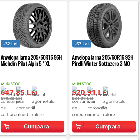
-32 Lei
-63 Lei
Anvelopa Iarna 205/60R16 96H
Anvelopa Iarna 205/60R16 92H
Michelin Pilot Alpin 5 * XL
Pirelli Winter Sottozero 3 MO
IN STOC
IN STOC
647,85 LEI
520,91 LEI
679,83 LEI
584,27 LEI
Cumpara
Cumpara