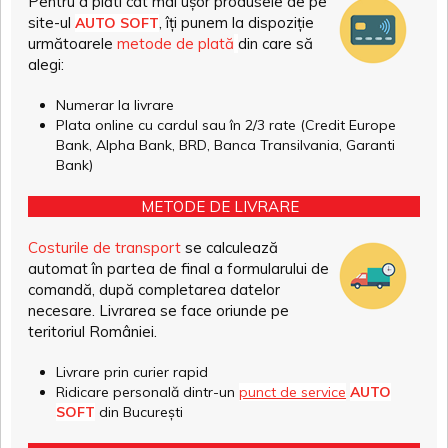
Pentru a plăti cât mai ușor produsele de pe
site-ul
, îți punem la dispoziție
AUTO SOFT
următoarele
metode de plată
din care să
alegi:
Numerar la livrare
Plata online cu cardul sau în 2/3 rate (Credit Europe
Bank, Alpha Bank, BRD, Banca Transilvania, Garanti
Bank)
METODE DE LIVRARE
Costurile de transport
se calculează
automat în partea de final a formularului de
comandă, după completarea datelor
necesare. Livrarea se face oriunde pe
teritoriul României.
Livrare prin curier rapid
Ridicare personală dintr-un
punct de service
AUTO
SOFT
din București