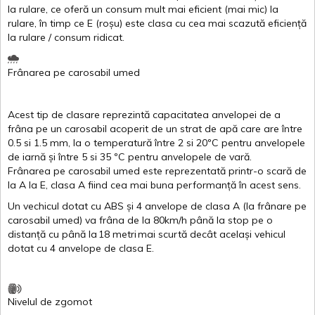
la
rulare
,
ce
oferă
un
consum
mult
mai
eficient
(
mai
mic) la
rulare
,
în
timp
ce
E
(
roșu
)
este
clasa
cu
cea
mai
scazută
eficiență
la
rulare
/
consum
ridicat
.
Frânarea
pe
carosabil
umed
Acest
tip de
clasare
reprezintă
capacitatea
anvelopei
de a
frâna
pe un
carosabil
acoperit
de un
strat
de
apă
care are
între
0.5
si
1.5 mm, la o
temperatură
între
2
si
20ºC
pentru
anvelopele
de
iarnă
și
între
5
si
35 ºC
pentru
anvelopele
de
vară
.
Frânarea
pe
carosabil
umed
este
reprezentată
printr
-o
scară
de
la
A
la
E
,
clasa
A
fiind
cea
mai
buna
performanță
în
acest
sens.
Un
vechicul
dotat
cu ABS
și
4
anvelope
de
clasa
A
(la
frânare
pe
carosabil
umed
)
va
frâna
de la 80km/h
până
la stop pe o
distanță
cu
până
la
18
metri
mai
scurtă
decât
același
vehicul
dotat
cu 4
anvelope
de
clasa
E
.
Nivelul
de
zgomot