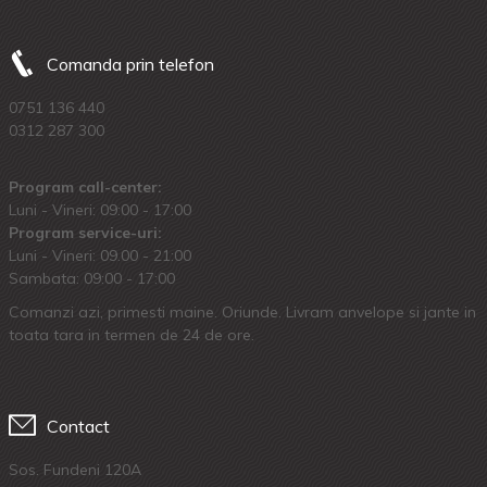
Comanda prin telefon
0751 136 440
0312 287 300
Program call-center:
Luni - Vineri: 09:00 - 17:00
Program service-uri:
Luni - Vineri: 09.00 - 21:00
Sambata: 09:00 - 17:00
Comanzi azi, primesti maine. Oriunde. Livram anvelope si jante in
toata tara in termen de 24 de ore.
Contact
Sos. Fundeni 120A