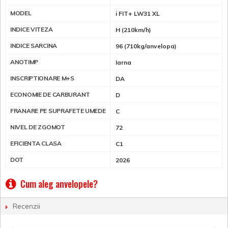
MODEL
i FIT+ LW31 XL
INDICE VITEZA
H (210km/h)
INDICE SARCINA
96 (710kg/anvelopa)
ANOTIMP
Iarna
INSCRIPTIONARE M+S
DA
ECONOMIE DE CARBURANT
D
FRANARE PE SUPRAFETE UMEDE
C
NIVEL DE ZGOMOT
72
EFICIENTA CLASA
C1
DOT
2026
Cum aleg anvelopele?
Recenzii