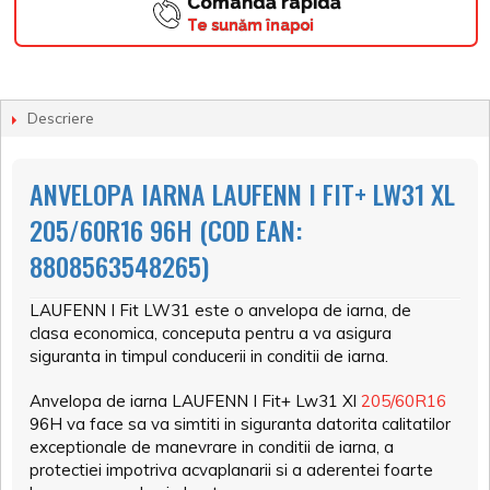
Comandă rapidă
Te sunăm înapoi
Descriere
ANVELOPA IARNA LAUFENN I FIT+ LW31 XL
205/60R16 96H (COD EAN:
8808563548265)
LAUFENN I Fit LW31 este o anvelopa de iarna, de
clasa economica, conceputa pentru a va asigura
siguranta in timpul conducerii in conditii de iarna.
Anvelopa de iarna LAUFENN I Fit+ Lw31 Xl
205/60R16
96H va face sa va simtiti in siguranta datorita calitatilor
exceptionale de manevrare in conditii de iarna, a
protectiei impotriva acvaplanarii si a aderentei foarte