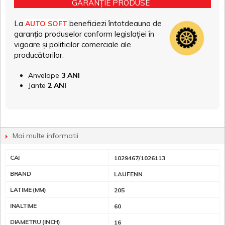
GARANȚIE PRODUSE
La
beneficiezi întotdeauna de
AUTO SOFT
garanția produselor conform legislației în
vigoare și politicilor comerciale ale
producătorilor.
Anvelope
3 ANI
Jante
2 ANI
Mai multe informatii
CAI
1029467/1026113
BRAND
LAUFENN
LATIME (MM)
205
INALTIME
60
DIAMETRU (INCH)
16