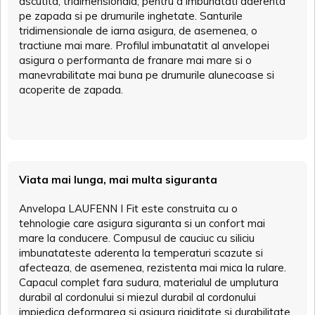
ascutita, tridimensionala, pentru a imbunatati aderenta
pe zapada si pe drumurile inghetate. Santurile
tridimensionale de iarna asigura, de asemenea, o
tractiune mai mare. Profilul imbunatatit al anvelopei
asigura o performanta de franare mai mare si o
manevrabilitate mai buna pe drumurile alunecoase si
acoperite de zapada.
Viata mai lunga, mai multa siguranta
Anvelopa LAUFENN I Fit este construita cu o
tehnologie care asigura siguranta si un confort mai
mare la conducere. Compusul de cauciuc cu siliciu
imbunatateste aderenta la temperaturi scazute si
afecteaza, de asemenea, rezistenta mai mica la rulare.
Capacul complet fara sudura, materialul de umplutura
durabil al cordonului si miezul durabil al cordonului
impiedica deformarea si asigura rigiditate si durabilitate