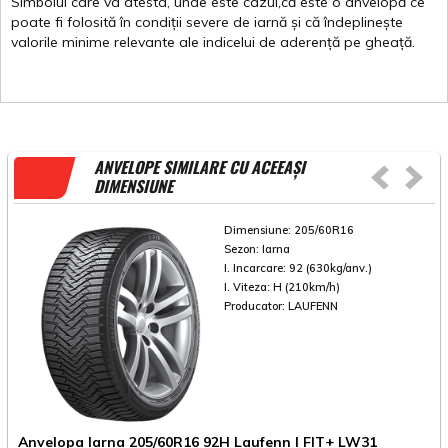
Simbolul
care
va
atesta
,
unde
este
cazul,că
este
o
anvelopă
ce
poate
fi
folosită
în
condiții
severe de
iarnă
și
că
îndeplinește
valorile
minime
relevante
ale
indicelui
de
aderență
pe
gheață
.
ANVELOPE SIMILARE CU ACEEAȘI
DIMENSIUNE
Dimensiune:
205/60R16
Sezon:
Iarna
I. Incarcare:
92 (630kg/anv.)
I. Viteza:
H (210km/h)
Producator:
LAUFENN
Anvelopa Iarna 205/60R16 92H Laufenn I FIT+ LW31
A