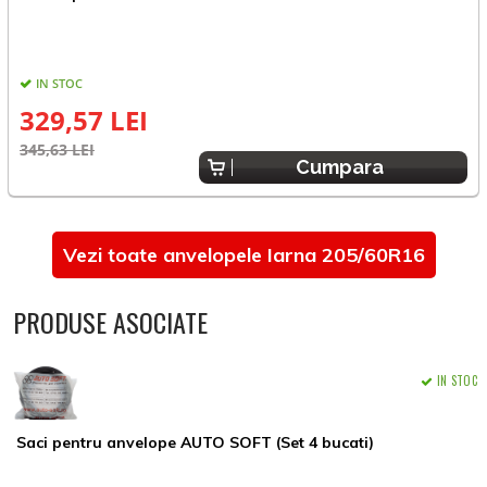
IN STOC
329,57 LEI
345,63 LEI
3
Cumpara
Vezi toate anvelopele Iarna 205/60R16
PRODUSE ASOCIATE
IN STOC
Saci pentru anvelope AUTO SOFT (Set 4 bucati)