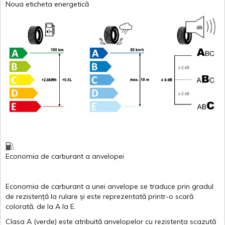
Noua eticheta energetică
Economia de carburant
a
anvelopei
Economia de carburant a
unei
anvelope
se traduce
prin
gradul
de
rezistență
la
rulare
și
este
reprezentată
printr
-o
scară
colorată
, de la
A
la
E
.
Clasa
A
(
verde
)
este
atribuită
anvelopelor
cu
rezistența
scazută