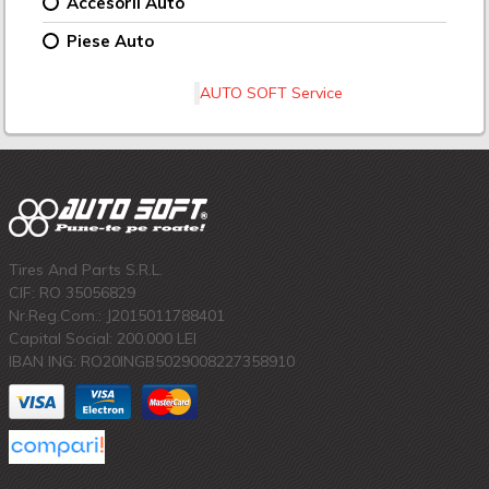
Accesorii Auto
Piese Auto
AUTO SOFT Service
Tires And Parts S.R.L.
CIF: RO 35056829
Nr.Reg.Com.: J2015011788401
Capital Social: 200.000 LEI
IBAN ING: RO20INGB5029008227358910