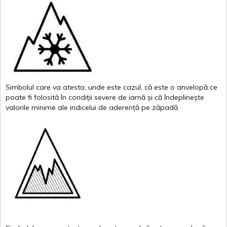
Simbolul
care
va
atesta
,
unde
este
cazul
,
că
este
o
anvelopă
ce
poate
fi
folosită
în
condiții
severe de
iarnă
și
că
îndeplinește
valor
i
le
minime
ale
indicelui
de
aderență
pe
zăpadă