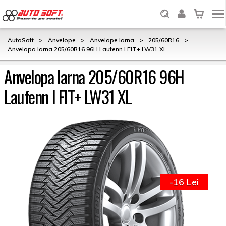
AutoSoft
>
Anvelope
>
Anvelope iarna
>
205/60R16
>
Anvelopa Iarna 205/60R16 96H Laufenn I FIT+ LW31 XL
Anvelopa Iarna 205/60R16 96H
Laufenn I FIT+ LW31 XL
-16 Lei