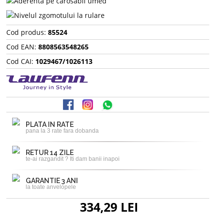
Cod produs:
85524
Cod EAN:
8808563548265
Cod CAI:
1029467/1026113
PLATA IN RATE
pana la 3 rate fara dobanda
RETUR 14 ZILE
te-ai razgandit ? Iti dam banii inapoi
GARANTIE 3 ANI
la toate anvelopele
334,29 LEI