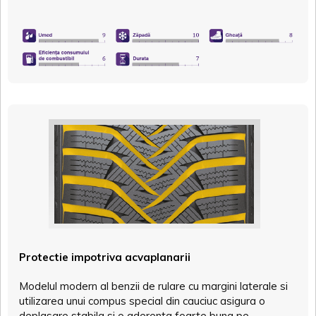
Protectie impotriva acvaplanarii
Modelul modern al benzii de rulare cu margini laterale si
utilizarea unui compus special din cauciuc asigura o
deplasare stabila si o aderenta foarte buna pe