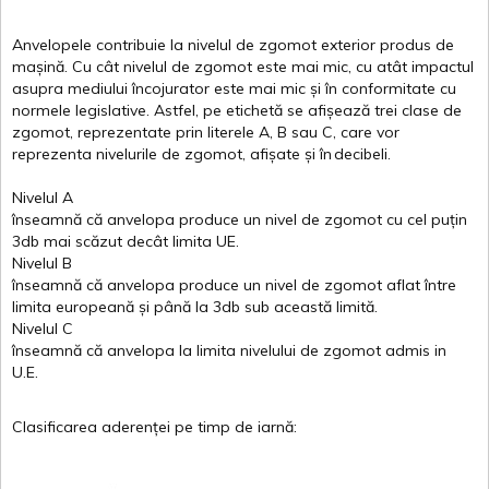
Anvelopele
contribuie
la
nivelul
de
zgomot
exterior
produs
de
mașină
. Cu
cât
nivelul
de
zgomot
este
mai
mic, cu
atât
impactul
asupra
mediului
încojurator
este
mai
mic
și
în
conformitate
cu
normele
legislative.
Astfel
, pe
etichetă
se
afișează
trei
clase
de
zgomot
,
reprezentate
prin
literele
A
,
B
sau
C
, care
vor
reprezenta
nivelurile
de
zgomot
,
afișate
și
în
decibeli
.
Nivelul
A
înseamnă
că
anvelopa
produce un
nivel
de
zgomot
cu
cel
puțin
3db
mai
scăzut
decât
limita
UE.
Nivelul
B
înseamnă
că
anvelopa
produce un
nivel
de
zgomot
aflat
între
limita
europeană
și
până
la 3db sub
această
limită
.
Nivelul
C
înseamnă
că
anvelopa
la
limita
nivelului
de
zgomot
admis in
U.E.
Clasificarea
aderenței
pe
timp
de
iarnă
: