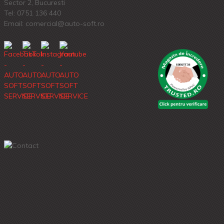
Sector 2, Bucuresti
Tel:
0751 136 440
Email: comercial@auto-soft.ro