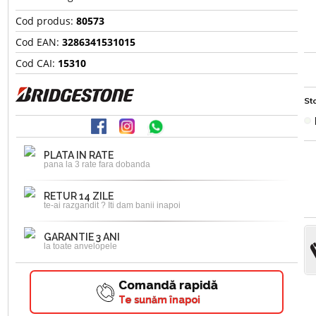
Cod produs:
80573
Cod EAN:
3286341531015
Cod CAI:
15310
Sto
PLATA IN RATE
pana la 3 rate fara dobanda
RETUR 14 ZILE
te-ai razgandit ? Iti dam banii inapoi
GARANTIE 3 ANI
la toate anvelopele
Comandă rapidă
Te sunăm înapoi