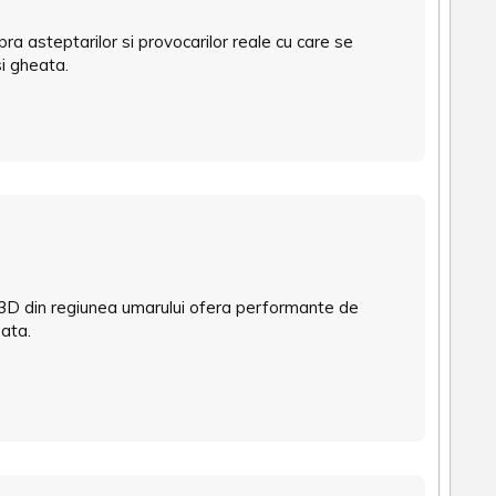
a asteptarilor si provocarilor reale cu care se
si gheata.
ri 3D din regiunea umarului ofera performante de
eata.