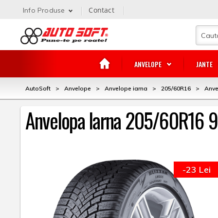
Contact
Info Produse
ANVELOPE
JANTE
AutoSoft
>
Anvelope
>
Anvelope iarna
>
205/60R16
>
Anve
Anvelopa Iarna 205/60R16 9
-23 Lei