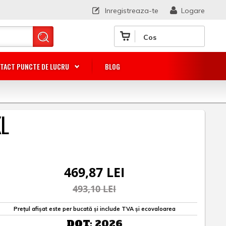
Inregistreaza-te
Logare
Cos
TACT PUNCTE DE LUCRU
BLOG
XL
469,87 LEI
493,10 LEI
Prețul afișat este per bucată și include TVA și ecovaloarea
DOT:
2026