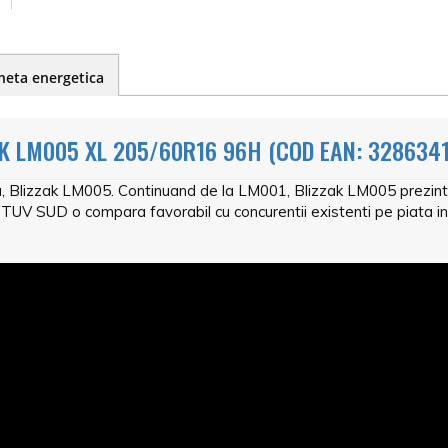
heta energetica
K LM005 XL 205/60R16 96H (COD EAN: 3286341
, Blizzak LM005. Continuand de la LM001, Blizzak LM005 prezint
 TUV SUD o compara favorabil cu concurentii existenti pe piata i