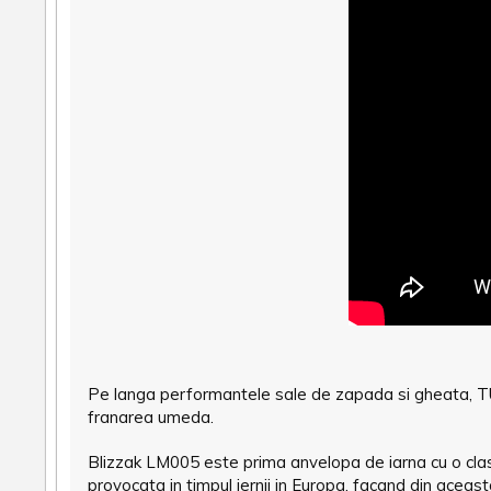
Pe langa performantele sale de zapada si gheata, T
franarea umeda.
Blizzak LM005 este prima anvelopa de iarna cu o cla
provocata in timpul iernii in Europa, facand din aceas