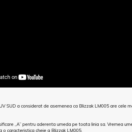
UV SUD a considerat de asemenea ca Blizzak LM005 are cele mai
sificare „A” pentru aderenta umeda pe toata linia sa. Vremea um
ta o caracteristica cheie a Blizzak LM005.