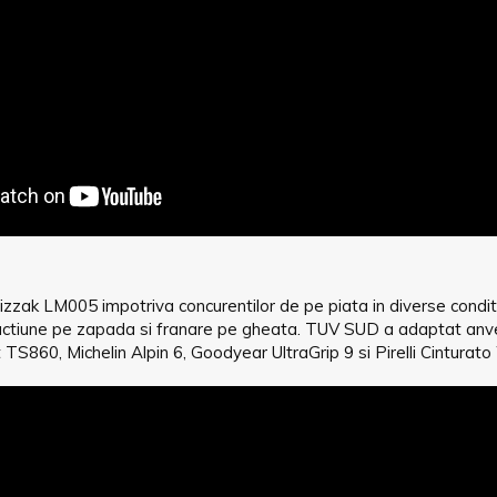
zak LM005 impotriva concurentilor de pe piata in diverse condit
ractiune pe zapada si franare pe gheata. TUV SUD a adaptat anv
TS860, Michelin Alpin 6, Goodyear UltraGrip 9 si Pirelli Cinturato