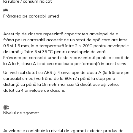
la
rulare
/
consum
ridicat
.
Frânarea
pe
carosabil
umed
Acest
tip de
clasare
reprezintă
capacitatea
anvelopei
de a
frâna
pe un
carosabil
acoperit
de un
strat
de
apă
care are
între
0.5
si
1.5 mm, la o
temperatură
între
2
si
20ºC
pentru
anvelopele
de
iarnă
și
între
5
si
35 ºC
pentru
anvelopele
de
vară
.
Frânarea
pe
carosabil
umed
este
reprezentată
printr
-o
scară
de
la
A
la
E
,
clasa
A
fiind
cea
mai
buna
performanță
în
acest
sens.
Un
vechicul
dotat
cu ABS
și
4
anvelope
de
clasa
A
(la
frânare
pe
carosabil
umed
)
va
frâna
de la 80km/h
până
la stop pe o
distanță
cu
până
la
18
metri
mai
scurtă
decât
același
vehicul
dotat
cu 4
anvelope
de
clasa
E
.
Nivelul
de
zgomot
Anvelopele
contribuie
la
nivelul
de
zgomot
exterior
produs
de