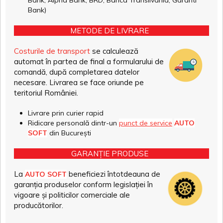
Bank, Alpha Bank, BRD, Banca Transilvania, Garanti
Bank)
METODE DE LIVRARE
Costurile de transport
se calculează
automat în partea de final a formularului de
comandă, după completarea datelor
necesare. Livrarea se face oriunde pe
teritoriul României.
Livrare prin curier rapid
Ridicare personală dintr-un
punct de service
AUTO
SOFT
din București
GARANȚIE PRODUSE
La
beneficiezi întotdeauna de
AUTO SOFT
garanția produselor conform legislației în
vigoare și politicilor comerciale ale
producătorilor.