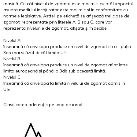
mașină
. Cu
cât
nivelul
de
zgomot
este
mai
mic, cu
atât
impactul
asupra
mediului
încojurator
este
mai
mic
și
în
conformitate
cu
normele
legislative.
Astfel
, pe
etichetă
se
afișează
trei
clase
de
zgomot
,
reprezentate
prin
literele
A
,
B
sau
C
, care
vor
reprezenta
nivelurile
de
zgomot
,
afișate
și
în
decibeli
.
Nivelul
A
înseamnă
că
anvelopa
produce un
nivel
de
zgomot
cu
cel
puțin
3db
mai
scăzut
decât
limita
UE.
Nivelul
B
înseamnă
că
anvelopa
produce un
nivel
de
zgomot
aflat
între
limita
europeană
și
până
la 3db sub
această
limită
.
Nivelul
C
înseamnă
că
anvelopa
la
limita
nivelului
de
zgomot
admis in
U.E.
Clasificarea
aderenței
pe
timp
de
iarnă
: