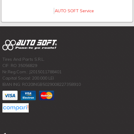
AUTO SOFT Service
Tires And Parts S.R.L.
CIF: RO 35056829
Nr.Reg.Com.: J2015011788401
Capital Social: 200.000 LEI
IBAN ING: RO20INGB5029008227358910