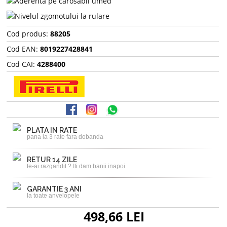
Cod produs:
88205
Cod EAN:
8019227428841
Cod CAI:
4288400
PLATA IN RATE
pana la 3 rate fara dobanda
RETUR 14 ZILE
te-ai razgandit ? Iti dam banii inapoi
GARANTIE 3 ANI
la toate anvelopele
498,66 LEI