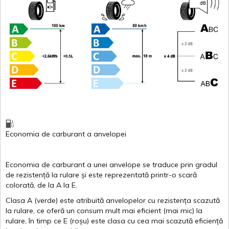
Economia de carburant
a
anvelopei
Economia de carburant a
unei
anvelope
se traduce
prin
gradul
de
rezistență
la
rulare
și
este
reprezentată
printr
-o
scară
colorată
, de la
A
la
E
.
Clasa
A
(
verde
)
este
atribuită
anvelopelor
cu
rezistența
scazută
la
rulare
,
ce
oferă
un
consum
mult
mai
eficient
(
mai
mic) la
rulare
,
în
timp
ce
E
(
roșu
)
este
clasa
cu
cea
mai
scazută
eficiență