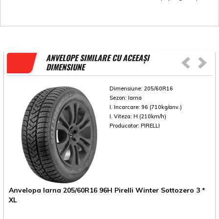
ANVELOPE SIMILARE CU ACEEAȘI
DIMENSIUNE
Dimensiune:
205/60R16
Sezon:
Iarna
I. Incarcare:
96 (710kg/anv.)
I. Viteza:
H (210km/h)
Producator:
PIRELLI
Anvelopa Iarna 205/60R16 96H Pirelli Winter Sottozero 3 *
A
XL