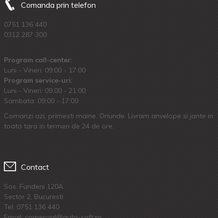
Comanda prin telefon
0751 136 440
0312 287 300
Program call-center:
Luni - Vineri: 09:00 - 17:00
Program service-uri:
Luni - Vineri: 09.00 - 21:00
Sambata: 09:00 - 17:00
Comanzi azi, primesti maine. Oriunde. Livram anvelope si jante in
toata tara in termen de 24 de ore.
Contact
Sos. Fundeni 120A
Sector 2, Bucuresti
Tel:
0751 136 440
Email: comercial@auto-soft.ro