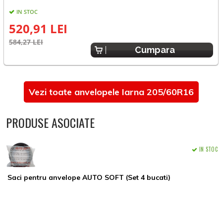
IN STOC
520,91 LEI
584,27 LEI
5
Cumpara
Vezi toate anvelopele Iarna 205/60R16
PRODUSE ASOCIATE
IN STOC
Saci pentru anvelope AUTO SOFT (Set 4 bucati)