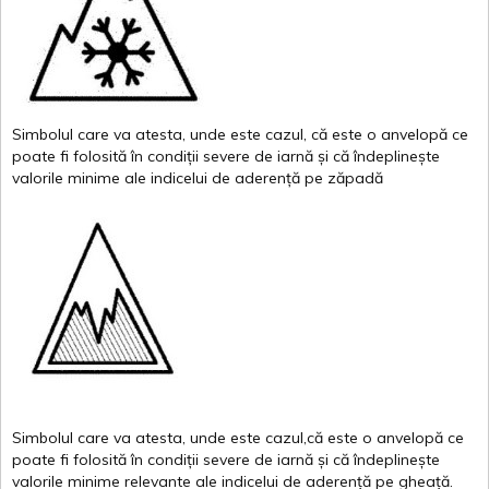
Simbolul
care
va
atesta
,
unde
este
cazul
,
că
este
o
anvelopă
ce
poate
fi
folosită
în
condiții
severe de
iarnă
și
că
îndeplinește
valor
i
le
minime
ale
indicelui
de
aderență
pe
zăpadă
Simbolul
care
va
atesta
,
unde
este
cazul,că
este
o
anvelopă
ce
poate
fi
folosită
în
condiții
severe de
iarnă
și
că
îndeplinește
valorile
minime
relevante
ale
indicelui
de
aderență
pe
gheață
.