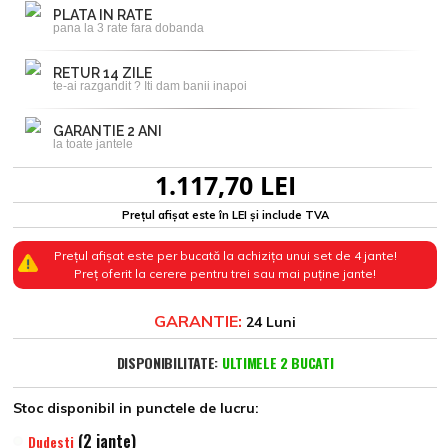
PLATA IN RATE
pana la 3 rate fara dobanda
RETUR 14 ZILE
te-ai razgandit ? Iti dam banii inapoi
GARANTIE 2 ANI
la toate jantele
1.117,70 LEI
Prețul afișat este în LEI și include TVA
Prețul afișat este per bucată la achizița unui set de 4 jante!
Preț oferit la cerere pentru trei sau mai puține jante!
GARANTIE:
24 Luni
DISPONIBILITATE:
ULTIMELE 2 BUCATI
Stoc disponibil in punctele de lucru:
(2 jante)
Dudesti