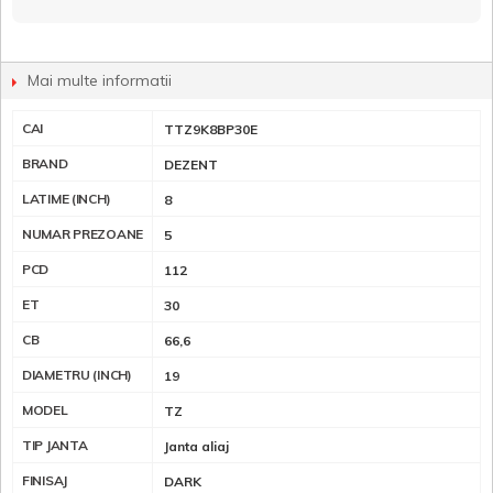
Mai multe informatii
CAI
TTZ9K8BP30E
BRAND
DEZENT
LATIME (INCH)
8
NUMAR PREZOANE
5
PCD
112
ET
30
CB
66,6
DIAMETRU (INCH)
19
MODEL
TZ
TIP JANTA
Janta aliaj
FINISAJ
DARK