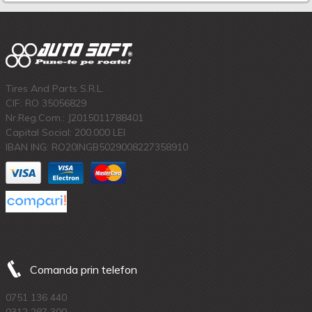
Tires And Parts S.R.L.
CIF: RO 35056829
Nr.Reg.Com.: J2015011788401
Capital Social: 200.000 LEI
IBAN ING: RO20INGB5029008227358910
Comanda prin telefon
0751 136 440
0312 287 300