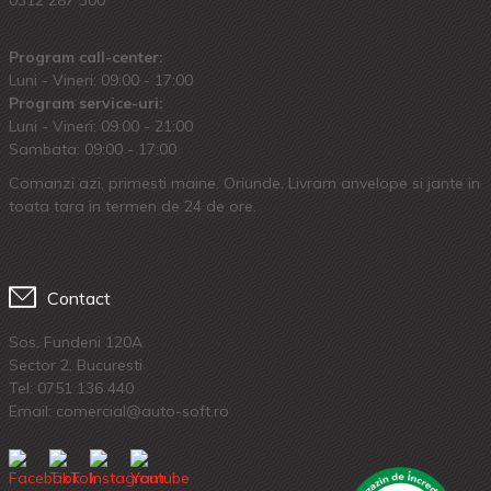
Program call-center:
Luni - Vineri: 09:00 - 17:00
Program service-uri:
Luni - Vineri: 09.00 - 21:00
Sambata: 09:00 - 17:00
Comanzi azi, primesti maine. Oriunde. Livram anvelope si jante in
toata tara in termen de 24 de ore.
Contact
Sos. Fundeni 120A
Sector 2, Bucuresti
Tel:
0751 136 440
Email: comercial@auto-soft.ro