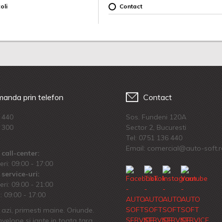
oli
Contact
anda prin telefon
Contact
 440
Sos. Fundeni 120A
 300
Sector 2, Bucuresti
Tel:
0751 136 440
Email: comercial@auto-soft.
call-center:
eri: 09:00 - 17:00
service-uri:
eri: 09.00 - 21:00
 09:00 - 17:00
azi, primesti maine. Oriunde.
velope si jante in toata tara