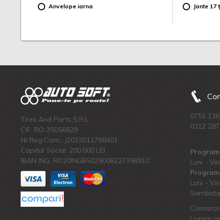
Anvelope iarna
Jante 17 ț
Com
0751 136
Tires And Parts S.R.L.
0312 287
CIF: RO 35056829
Nr.Reg.Com.: J2015011788401
Capital Social: 200.000 LEI
Program 
IBAN ING: RO20INGB5029008227358910
Luni - Vin
Program 
Luni - Vin
Sambata:
Comanzi 
Livram an