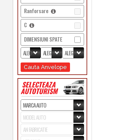
Ranforsare
C
DIMENSIUNI SPATE
Cauta Anvelope
SELECTEAZA
AUTOTURISM