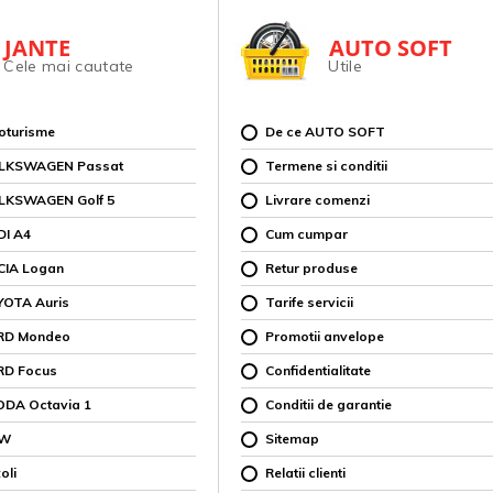
JANTE
AUTO SOFT
Cele mai cautate
Utile
toturisme
De ce AUTO SOFT
OLKSWAGEN Passat
Termene si conditii
OLKSWAGEN Golf 5
Livrare comenzi
DI A4
Cum cumpar
CIA Logan
Retur produse
YOTA Auris
Tarife servicii
ORD Mondeo
Promotii anvelope
RD Focus
Confidentialitate
ODA Octavia 1
Conditii de garantie
MW
Sitemap
oli
Relatii clienti