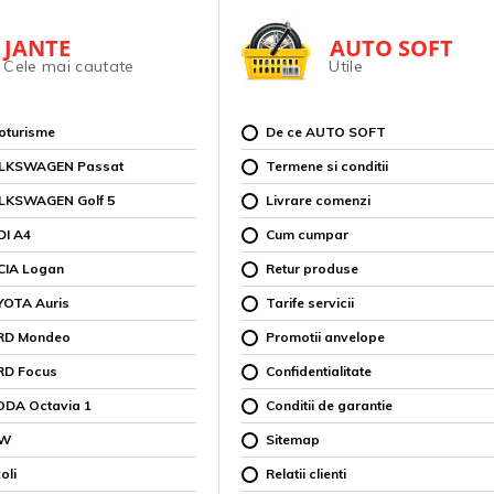
JANTE
AUTO SOFT
Cele mai cautate
Utile
toturisme
De ce AUTO SOFT
OLKSWAGEN Passat
Termene si conditii
OLKSWAGEN Golf 5
Livrare comenzi
DI A4
Cum cumpar
CIA Logan
Retur produse
YOTA Auris
Tarife servicii
ORD Mondeo
Promotii anvelope
RD Focus
Confidentialitate
ODA Octavia 1
Conditii de garantie
MW
Sitemap
oli
Relatii clienti