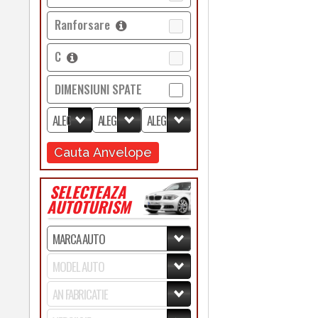
Ranforsare
C
DIMENSIUNI SPATE
Cauta Anvelope
SELECTEAZA
AUTOTURISM