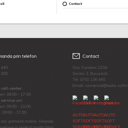
oli
Contact
anda prin telefon
Contact
 440
Sos. Fundeni 120A
 300
Sector 2, Bucuresti
Tel:
0751 136 440
Email: comercial@auto-soft.
call-center:
eri: 09:00 - 17:00
service-uri:
eri: 09.00 - 21:00
 09:00 - 17:00
azi, primesti maine. Oriunde.
velope si jante in toata tara