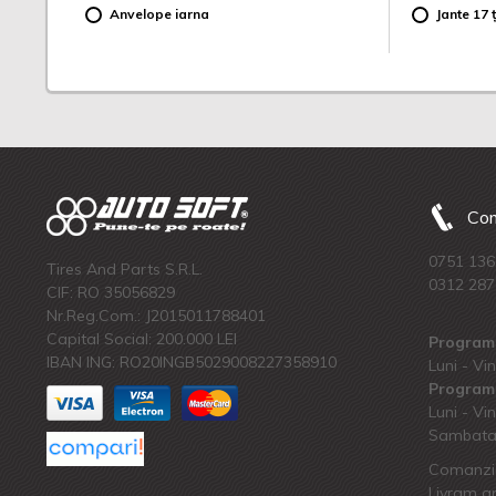
Anvelope iarna
Jante 17 ț
Com
0751 136
Tires And Parts S.R.L.
0312 287
CIF: RO 35056829
Nr.Reg.Com.: J2015011788401
Capital Social: 200.000 LEI
Program 
IBAN ING: RO20INGB5029008227358910
Luni - Vin
Program 
Luni - Vin
Sambata:
Comanzi 
Livram an