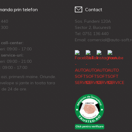
anda prin telefon
Contact
 440
Sos. Fundeni 120A
 300
Sector 2, Bucuresti
Tel:
0751 136 440
Email: comercial@auto-soft.
call-center:
eri: 09:00 - 17:00
service-uri:
eri: 09.00 - 21:00
 09:00 - 17:00
azi, primesti maine. Oriunde.
velope si jante in toata tara
 de 24 de ore.