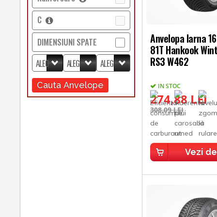
C
Anvelopa Iarna 1
DIMENSIUNI SPATE
81T Hankook Wint
RS3 W462
Cauta Anvelope
IN STOC
274,88 LEI
308,09 LEI
Vezi de