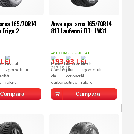
Iarna 165/70R14
Anvelopa Iarna 165/70R14
 Frigo 2
81T Laufenn i FIT+ LW31
ULTIMELE 3 BUCATI
 LEI
193,93 LEI
217,15 LEI
Cumpara
Cumpara