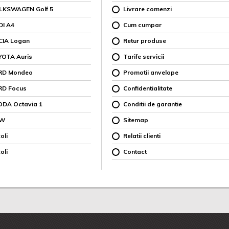
OLKSWAGEN Golf 5
Livrare comenzi
DI A4
Cum cumpar
CIA Logan
Retur produse
YOTA Auris
Tarife servicii
ORD Mondeo
Promotii anvelope
RD Focus
Confidentialitate
ODA Octavia 1
Conditii de garantie
MW
Sitemap
oli
Relatii clienti
oli
Contact