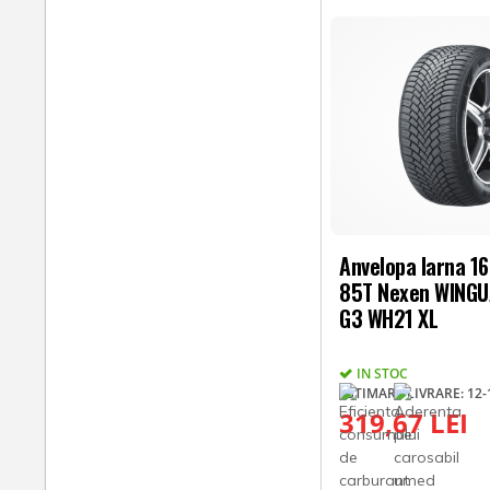
Anvelopa Iarna 1
85T Nexen WING
G3 WH21 XL
IN STOC
ESTIMARE LIVRARE: 12-1
319,67 LEI