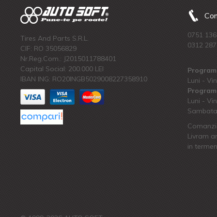
Com
0751 136
Tires And Parts S.R.L.
0312 287
CIF: RO 35056829
Nr.Reg.Com.: J2015011788401
Capital Social: 200.000 LEI
Program 
IBAN ING: RO20INGB5029008227358910
Luni - Vin
Program 
Luni - Vin
Sambata:
Comanzi 
Livram an
in termen