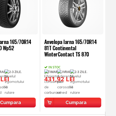
Iarna 165/70R14
Anvelopa Iarna 165/70R14
O Wp52
81T Continental
WinterContact TS 870
IN STOC
ARE: 2-3 ZILE.
ESTIMARE LIVRARE: 2-3 ZILE.
 LEI
431,92 LEI
Cumpara
Cumpara