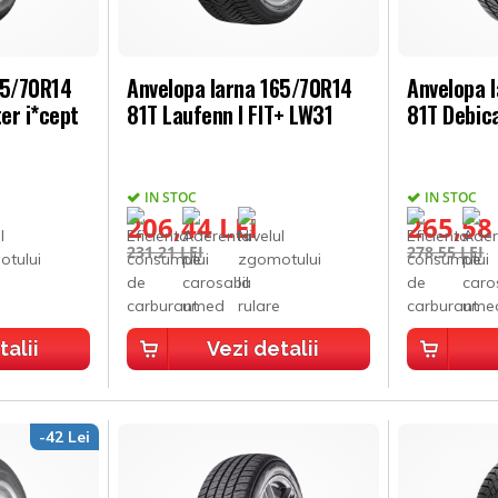
65/70R14
Anvelopa Iarna 165/70R14
Anvelopa 
er i*cept
81T Laufenn I FIT+ LW31
81T Debica
IN STOC
IN STOC
206,44 LEI
265,58
231,21 LEI
278,55 LEI
talii
Vezi detalii
-42 Lei