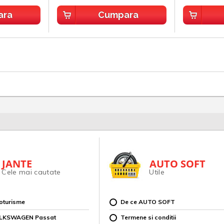
ara
Cumpara
JANTE
AUTO SOFT
Cele mai cautate
Utile
toturisme
De ce AUTO SOFT
OLKSWAGEN Passat
Termene si conditii