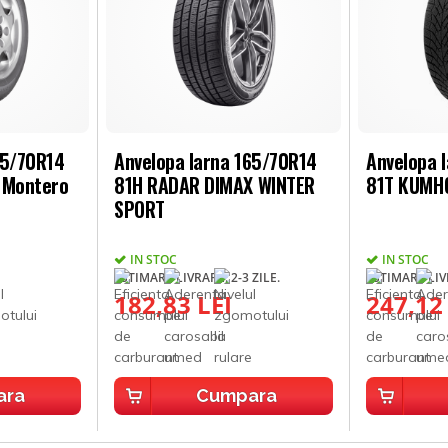
65/70R14
Anvelopa Iarna 165/70R14
Anvelopa 
l Montero
81H RADAR DIMAX WINTER
81T KUMH
SPORT
IN STOC
IN STOC
ESTIMARE LIVRARE: 2-3 ZILE.
ESTIMARE LIVR
182,83 LEI
247,12
ara
Cumpara