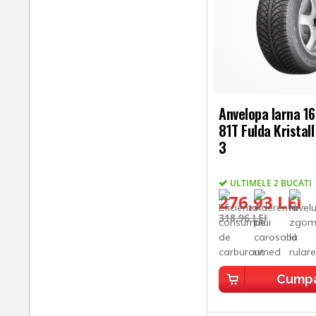
Anvelopa Iarna 1
81T Fulda Kristal
3
ULTIMELE 2 BUCATI
276,93 LEI
318,96 LEI
Cump