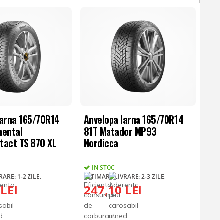
Iarna 165/70R14
Anvelopa Iarna 165/70R14
nental
81T Matador MP93
tact TS 870 XL
Nordicca
IN STOC
ARE: 1-2 ZILE.
ESTIMARE LIVRARE: 2-3 ZILE.
 LEI
247,10 LEI