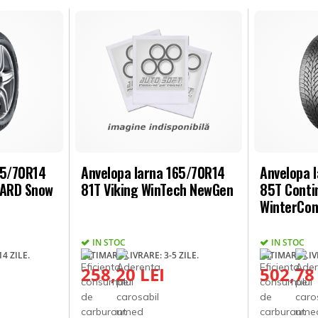
65/70R14
Anvelopa Iarna 165/70R14
Anvelopa 
UARD Snow
81T Viking WinTech NewGen
85T Conti
WinterCon
IN STOC
IN STOC
4 ZILE.
ESTIMARE LIVRARE: 3-5 ZILE.
ESTIMARE LIVR
258,20 LEI
502,78