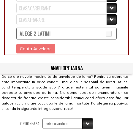
ALEGE 2 LATIMI
Cauta Anvelope
ANVELOPE IARNA
De ce are nevoie masina ta de anvelope de iarna? Pentru ca aderenta
este importanta in orice conditii, mai ales in sezonul de iarna. Atunci
cand temperatura scade sub 7 grade, este vital sa avem masinile
echipate cu anvelope de iarna. S-a demonstrat de nenumarate ori ca
distanta de franare creste considerabil atunci cand afara este frig, iar
autovehiculul nu are cauciucurile de iarna montate. Fa alegerea potrivita
si condu in siguranta intreg sezonul rece!
ORDONEAZA