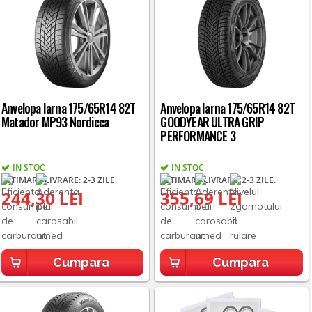
Anvelopa Iarna 175/65R14 82T
Anvelopa Iarna 175/65R14 82T
Matador MP93 Nordicca
GOODYEAR ULTRA GRIP
PERFORMANCE 3
IN STOC
IN STOC
ESTIMARE LIVRARE: 2-3 ZILE.
ESTIMARE LIVRARE: 2-3 ZILE.
244,30 LEI
355,69 LEI
Cumpara
Cumpara