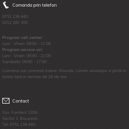
Comanda prin telefon
0751 136 440
0312 287 300
Program call-center:
Luni - Vineri: 09:00 - 17:00
Program service-uri:
Luni - Vineri: 09.00 - 21:00
Sambata: 09:00 - 17:00
Comanzi azi, primesti maine. Oriunde. Livram anvelope si jante in
toata tara in termen de 24 de ore.
Contact
Sos. Fundeni 120A
Sector 2, Bucuresti
Tel:
0751 136 440