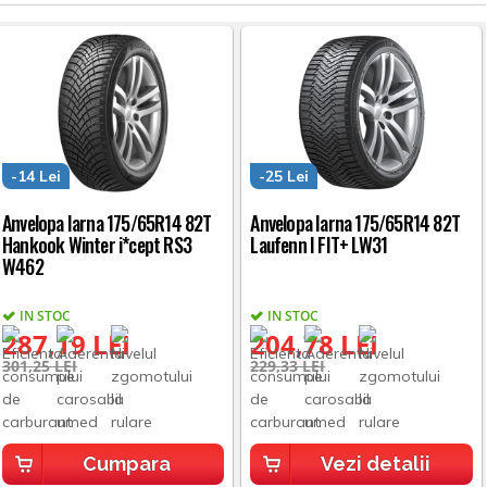
-14 Lei
-25 Lei
Anvelopa Iarna 175/65R14 82T
Anvelopa Iarna 175/65R14 82T
Hankook Winter i*cept RS3
Laufenn I FIT+ LW31
W462
IN STOC
IN STOC
287,19 LEI
204,78 LEI
301,25 LEI
229,33 LEI
Cumpara
Vezi detalii