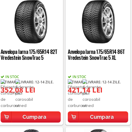
Anvelopa Iarna 175/65R14 82T
Anvelopa Iarna 175/65R14 86T
Vredestein SnowTrac 5
Vredestein SnowTrac 5 XL
IN STOC
IN STOC
ESTIMARE LIVRARE: 12-14 ZILE.
ESTIMARE LIVRARE: 12-14 ZILE.
352,08 LEI
421,14 LEI
Cumpara
Cumpara