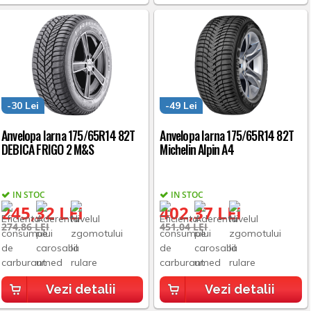
-30 Lei
-49 Lei
Anvelopa Iarna 175/65R14 82T
Anvelopa Iarna 175/65R14 82T
DEBICA FRIGO 2 M&S
Michelin Alpin A4
IN STOC
IN STOC
245,32 LEI
402,37 LEI
274,86 LEI
451,04 LEI
Vezi detalii
Vezi detalii