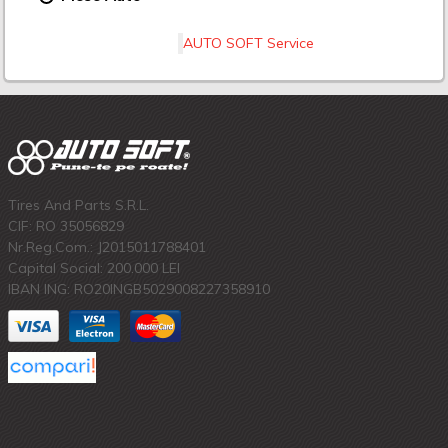
AUTO SOFT Service
Tires And Parts S.R.L.
CIF: RO 35056829
Nr.Reg.Com.: J2015011788401
Capital Social: 200.000 LEI
IBAN ING: RO20INGB5029008227358910