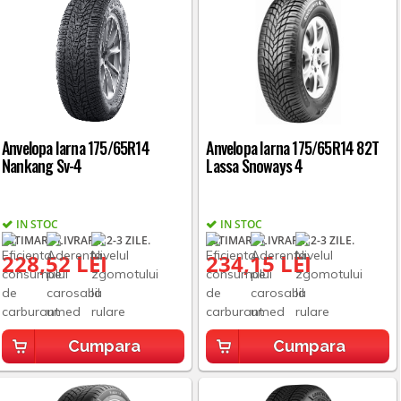
Anvelopa Iarna 175/65R14
Anvelopa Iarna 175/65R14 82T
Nankang Sv-4
Lassa Snoways 4
IN STOC
IN STOC
ESTIMARE LIVRARE: 2-3 ZILE.
ESTIMARE LIVRARE: 2-3 ZILE.
228,52 LEI
234,15 LEI
Cumpara
Cumpara