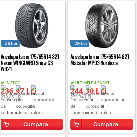
-36 Lei
-29 Lei
Anvelopa Iarna 175/65R14 82T
Anvelopa Iarna 175/65R14 82T
Nexen WINGUARD Snow G3
Matador MP93 Nordicca
WH21
IN STOC
ULTIMELE 4 BUCATI
236,97 LEI
244,30 LEI
272,85 LEI
273,74 LEI
Cumpara
Cumpara