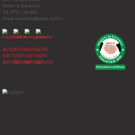
Sector 2, Bucuresti
Tel:
0751 136 440
Email: comercial@auto-soft.ro