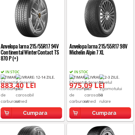
Anvelopa Iarna 215/55R17 94V
Anvelopa Iarna 215/55R17 98V
Continental WinterContact TS
Michelin Alpin 7 XL
870 P (+)
IN STOC
IN STOC
ESTIMARE LIVRARE: 12-14 ZILE.
ESTIMARE LIVRARE: 2-3 ZILE.
883,40 LEI
975,09 LEI
Cumpara
Cumpara