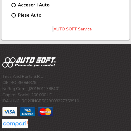
Accesorii Auto
Piese Auto
AUTO SOFT Service
Tires And Parts S.R.L.
CIF: RO 35056829
Nr.Reg.Com.: J2015011788401
Capital Social: 200.000 LEI
IBAN ING: RO20INGB5029008227358910