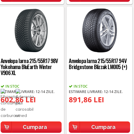
Anvelopa Iarna 215/55R17 98V
Anvelopa Iarna 215/55R17 94V
Yokohama BluEarth Winter
Bridgestone Blizzak LM005 (+)
V906 XL
IN STOC
IN STOC
ESTIMARE LIVRARE: 12-14 ZILE.
ESTIMARE LIVRARE: 12-14 ZILE.
602,86 LEI
891,86 LEI
Cumpara
Cumpara