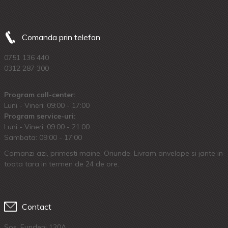
Comanda prin telefon
0751 136 440
0312 287 300
Program call-center:
Luni - Vineri: 09:00 - 17:00
Program service-uri:
Luni - Vineri: 09.00 - 21:00
Sambata: 09:00 - 17:00
Comanzi azi, primesti maine. Oriunde. Livram anvelope si jante in
toata tara in termen de 24 de ore.
Contact
Sos. Fundeni 120A