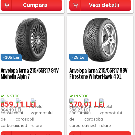
Cumpara
Vezi detalii
-105 Lei
-28 Lei
Anvelopa Iarna 215/55R17 94V
Anvelopa Iarna 215/55R17 98V
Michelin Alpin 7
Firestone WinterHawk 4 XL
IN STOC
IN STOC
859,11 LEI
570,01 LEI
964,19 LEI
598,23 LEI