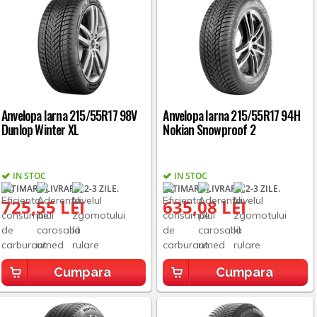
Anvelopa Iarna 215/55R17 98V
Anvelopa Iarna 215/55R17 94H
Dunlop Winter XL
Nokian Snowproof 2
IN STOC
IN STOC
ESTIMARE LIVRARE: 2-3 ZILE.
ESTIMARE LIVRARE: 2-3 ZILE.
725,55 LEI
635,08 LEI
Cumpara
Cumpara