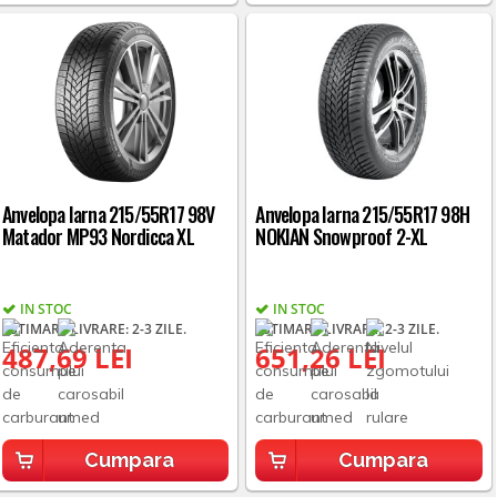
Anvelopa Iarna 215/55R17 98V
Anvelopa Iarna 215/55R17 98H
Matador MP93 Nordicca XL
NOKIAN Snowproof 2-XL
IN STOC
IN STOC
ESTIMARE LIVRARE: 2-3 ZILE.
ESTIMARE LIVRARE: 2-3 ZILE.
487,69 LEI
651,26 LEI
Cumpara
Cumpara