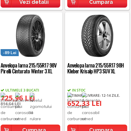
Vezi detalii
Cumpara
-89 Lei
Anvelopa Iarna 215/55R17 98V
Anvelopa Iarna 215/55R17 98H
Pirelli Cinturato Winter 3 XL
Kleber Krisalp HP3 SUV XL
ULTIMELE 3 BUCATI
IN STOC
725,96 LEI
ESTIMARE LIVRARE: 12-14 ZILE.
652,33 LEI
814,64 LEI
Cumpara
Cumpara