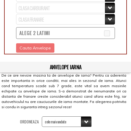
ALEGE 2 LATIMI
Cauta Anvelope
ANVELOPE IARNA
De ce are nevoie masina ta de anvelope de iarna? Pentru ca aderenta
este importanta in orice conditii, mai ales in sezonul de iarna. Atunci
cand temperatura scade sub 7 grade, este vital sa avem masinile
echipate cu anvelope de iarna. S-a demonstrat de nenumarate ori ca
distanta de franare creste considerabil atunci cand afara este frig, iar
autovehiculul nu are cauciucurile de iarna montate. Fa alegerea potrivita
si condu in siguranta intreg sezonul rece!
ORDONEAZA