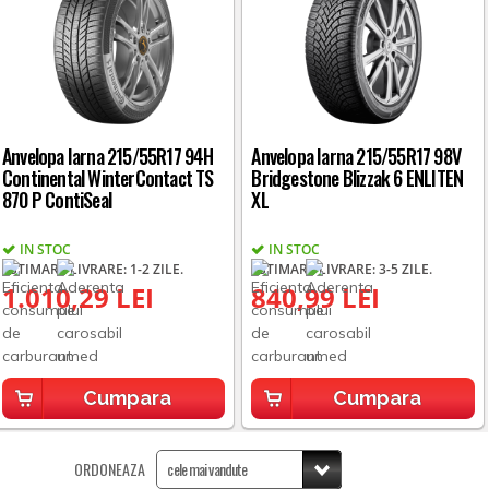
Anvelopa Iarna 215/55R17 94H
Anvelopa Iarna 215/55R17 98V
Continental WinterContact TS
Bridgestone Blizzak 6 ENLITEN
870 P ContiSeal
XL
IN STOC
IN STOC
ESTIMARE LIVRARE: 1-2 ZILE.
ESTIMARE LIVRARE: 3-5 ZILE.
1.010,29 LEI
840,99 LEI
Cumpara
Cumpara
ORDONEAZA