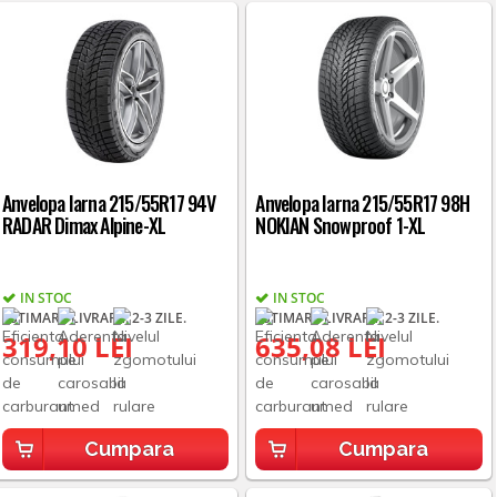
Anvelopa Iarna 215/55R17 94V
Anvelopa Iarna 215/55R17 98H
RADAR Dimax Alpine-XL
NOKIAN Snowproof 1-XL
IN STOC
IN STOC
ESTIMARE LIVRARE: 2-3 ZILE.
ESTIMARE LIVRARE: 2-3 ZILE.
319,10 LEI
635,08 LEI
Cumpara
Cumpara