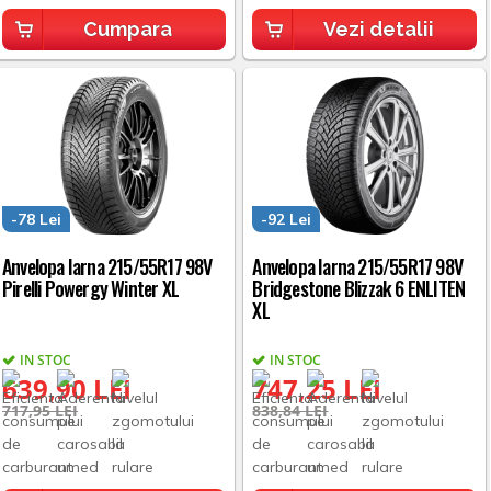
Cumpara
Vezi detalii
-78 Lei
-92 Lei
Anvelopa Iarna 215/55R17 98V
Anvelopa Iarna 215/55R17 98V
Pirelli Powergy Winter XL
Bridgestone Blizzak 6 ENLITEN
XL
IN STOC
IN STOC
639,90 LEI
747,25 LEI
717,95 LEI
838,84 LEI