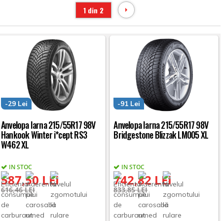
1 din 2
-29 Lei
-91 Lei
Anvelopa Iarna 215/55R17 98V
Anvelopa Iarna 215/55R17 98V
Hankook Winter i*cept RS3
Bridgestone Blizzak LM005 XL
W462 XL
IN STOC
IN STOC
587,50 LEI
742,82 LEI
616,46 LEI
833,85 LEI