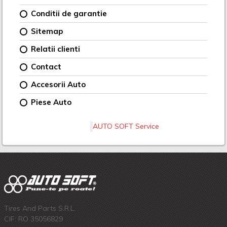
Conditii de garantie
Sitemap
Relatii clienti
Contact
Accesorii Auto
Piese Auto
AUTO SOFT Service
Tires And Parts S.R.L.
CIF: RO 35056829