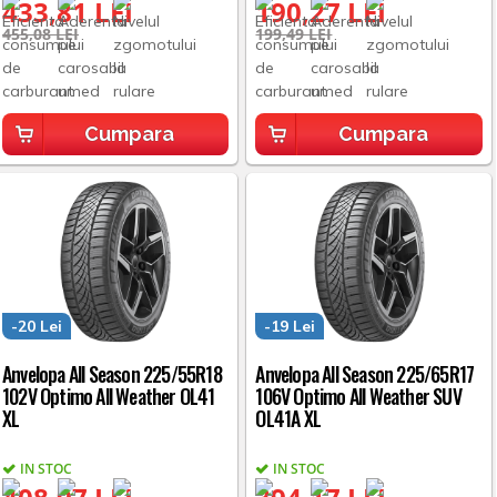
433,81 LEI
190,27 LEI
455,08 LEI
199,49 LEI
Cumpara
Cumpara
-20 Lei
-19 Lei
Anvelopa All Season 225/55R18
Anvelopa All Season 225/65R17
102V Optimo All Weather OL41
106V Optimo All Weather SUV
XL
OL41A XL
IN STOC
IN STOC