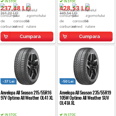
IN STOC
IN STOC
237,48 LEI
428,53 LEI
261,22 LEI
449,54 LEI
Cumpara
Cumpara
-37 Lei
-50 Lei
Anvelopa All Season 215/55R16
Anvelopa All Season 235/55R19
97V Optimo All Weather OL41 XL
105W Optimo All Weather SUV
OL41A XL
IN STOC
IN STOC