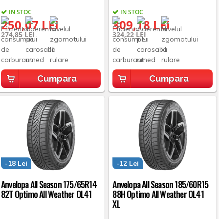
IN STOC
IN STOC
250,07 LEI
309,18 LEI
274,85 LEI
324,22 LEI
Cumpara
Cumpara
-18 Lei
-12 Lei
Anvelopa All Season 175/65R14
Anvelopa All Season 185/60R15
82T Optimo All Weather OL41
88H Optimo All Weather OL41
XL