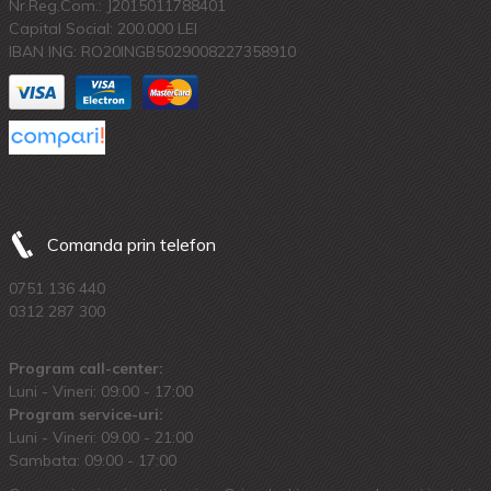
Nr.Reg.Com.: J2015011788401
Capital Social: 200.000 LEI
IBAN ING: RO20INGB5029008227358910
Comanda prin telefon
0751 136 440
0312 287 300
Program call-center:
Luni - Vineri: 09:00 - 17:00
Program service-uri:
Luni - Vineri: 09.00 - 21:00
Sambata: 09:00 - 17:00