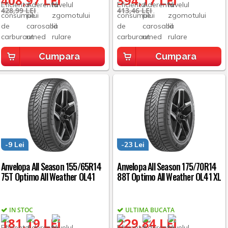
408,97 LEI
394,17 LEI
428,99 LEI
413,46 LEI
Cumpara
Cumpara
-9 Lei
-23 Lei
Anvelopa All Season 155/65R14
Anvelopa All Season 175/70R14
75T Optimo All Weather OL41
88T Optimo All Weather OL41 XL
IN STOC
ULTIMA BUCATA
181,19 LEI
229,84 LEI