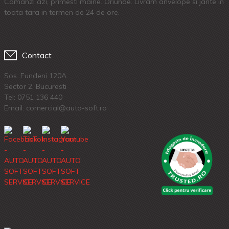
Comanzi azi, primesti maine. Oriunde. Livram anvelope si jante in
toata tara in termen de 24 de ore.
Contact
Sos. Fundeni 120A
Sector 2, Bucuresti
Tel:
0751 136 440
Email: comercial@auto-soft.ro