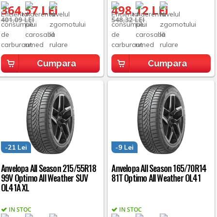
364,57 LEI
498,12 LEI
401,09 LEI
548,32 LEI
Cumpara
Cumpara
-21 Lei
-9 Lei
Anvelopa All Season 215/55R18
Anvelopa All Season 165/70R14
99V Optimo All Weather SUV
81T Optimo All Weather OL41
OL41A XL
IN STOC
IN STOC