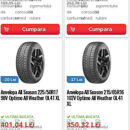
189,95 LEI
252,78 LEI
Cumpara
Cumpara
-20 Lei
-17 Lei
Anvelopa All Season 225/50R17
Anvelopa All Season 215/65R16
98V Optimo All Weather OL41 XL
102V Optimo All Weather OL41
XL
ULTIMA BUCATA
ULTIMA BUCATA
401,04 LEI
350,32 LEI