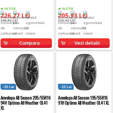
IN STOC
IN STOC
226,27 LEI
205,93 LEI
248,86 LEI
226,43 LEI
Cumpara
Vezi detalii
-25 Lei
-15 Lei
Anvelopa All Season 205/55R16
Anvelopa All Season 195/55R16
94V Optimo All Weather OL41
91H Optimo All Weather OL41 XL
XL