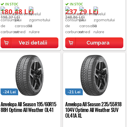
IN STOC
IN STOC
180,48 LEI
237,29 LEI
198,37 LEI
248,86 LEI
Vezi detalii
Cumpara
-24 Lei
-21 Lei
Anvelopa All Season 195/60R15
Anvelopa All Season 235/55R18
88H Optimo All Weather OL41
104V Optimo All Weather SUV
OL41A XL