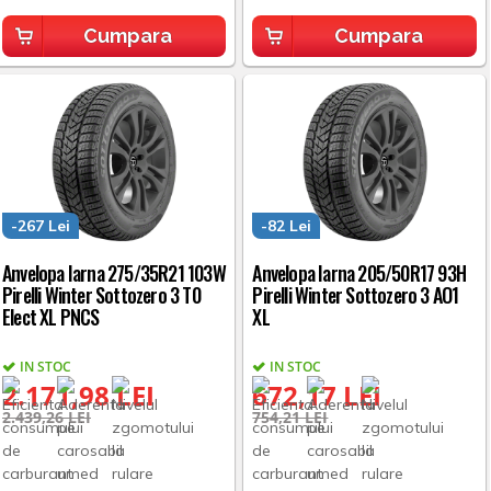
Cumpara
Cumpara
-267 Lei
-82 Lei
Anvelopa Iarna 275/35R21 103W
Anvelopa Iarna 205/50R17 93H
Pirelli Winter Sottozero 3 T0
Pirelli Winter Sottozero 3 AO1
Elect XL PNCS
XL
IN STOC
IN STOC
2.171,98 LEI
672,17 LEI
2.439,26 LEI
754,21 LEI