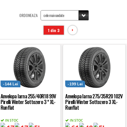
ORDONEAZA
1 din 3
-144 Lei
-199 Lei
Anvelopa Iarna 255/40R18 99V
Anvelopa Iarna 275/35R20 102V
Pirelli Winter Sottozero 3 * XL-
Pirelli Winter Sottozero 3 XL-
Runflat
Runflat
IN STOC
IN STOC