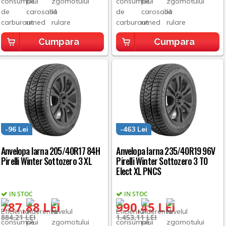
Cumpara
Cumpara
-96 Lei
-463 Lei
Anvelopa Iarna 205/40R17 84H
Anvelopa Iarna 235/40R19 96V
Pirelli Winter Sottozero 3 XL
Pirelli Winter Sottozero 3 T0
Elect XL PNCS
IN STOC
IN STOC
787,88 LEI
990,45 LEI
884,21 LEI
1.453,11 LEI