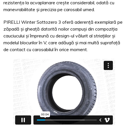
rezistența la acvaplanare crește considerabil, odată cu
manevrabilitate și precizia pe carosabil umed.
PIRELLI Winter Sottozero 3 oferă aderență exemplară pe
zăpadă și gheață datorită noilor compuși din compoziția
cauciucului și împreună cu design-ul vălurit al striațiilor și
modelul blocurilor în V, care adăugă și mai multă suprafață
de contact cu carosabilul în orice moment.