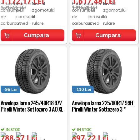
1.172,17 LEI
1.617,48 LEI
1.315,96 LEI
1.816,28 LEI
Cumpara
Cumpara
-96 Lei
-110 Lei
Anvelopa Iarna 245/40R18 97V
Anvelopa Iarna 225/60R17 99H
Pirelli Winter Sottozero 3 AO XL
Pirelli Winter Sottozero 3 *
IN STOC
IN STOC
788,57 LEI
897,22 LEI