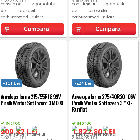
1.227,55 LEI
1.002,89 LEI
Cumpara
Cumpara
-111 Lei
-224 Lei
Anvelopa Iarna 215/55R18 99V
Anvelopa Iarna 275/40R20 106V
Pirelli Winter Sottozero 3 MO XL
Pirelli Winter Sottozero 3 * XL-
Runflat
IN STOC
IN STOC
909,82 LEI
1.822,80 LEI
1.021,21 LEI
2.046,95 LEI