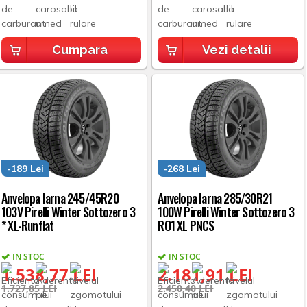
Cumpara
Vezi detalii
-189 Lei
-268 Lei
Anvelopa Iarna 245/45R20
Anvelopa Iarna 285/30R21
103V Pirelli Winter Sottozero 3
100W Pirelli Winter Sottozero 3
* XL-Runflat
RO1 XL PNCS
IN STOC
IN STOC
1.538,77 LEI
2.181,91 LEI
1.727,85 LEI
2.450,40 LEI