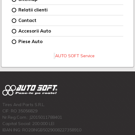
Relatii clienti
Contact
Accesorii Auto
Piese Auto
AUTO SOFT Service
Tires And Parts S.R.L.
CIF: RO 35056829
Nr.Reg.Com.: J2015011788401
Capital Social: 200.000 LEI
IBAN ING: RO20INGB5029008227358910