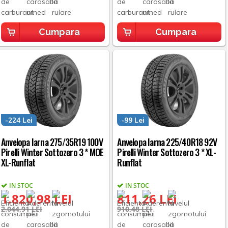
Cumpara
Cumpara
-224 Lei
-99 Lei
Anvelopa Iarna 275/35R19 100V
Anvelopa Iarna 225/40R18 92V
Pirelli Winter Sottozero 3 * MOE
Pirelli Winter Sottozero 3 * XL-
XL-Runflat
Runflat
IN STOC
IN STOC
1.820,98 LEI
811,26 LEI
2.044,91 LEI
910,48 LEI