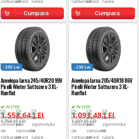
Cumpara
Cumpara
-192 Lei
-134 Lei
Anvelopa Iarna 245/40R20 99V
Anvelopa Iarna 205/40R18 86V
Pirelli Winter Sottozero 3 XL-
Pirelli Winter Sottozero 3 XL-
Runflat
Runflat
IN STOC
IN STOC
1.558,64 LEI
1.093,48 LEI
1.750,15 LEI
1.227,55 LEI