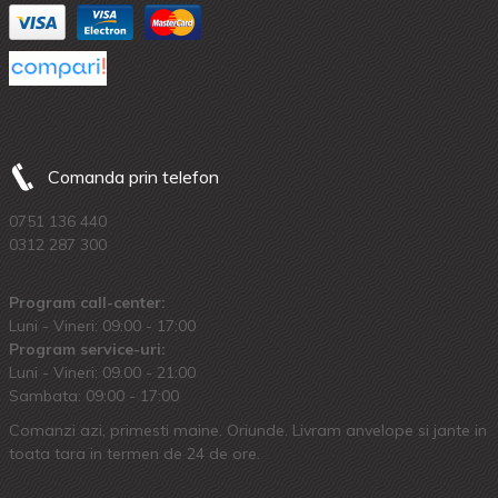
Comanda prin telefon
0751 136 440
0312 287 300
Program call-center:
Luni - Vineri: 09:00 - 17:00
Program service-uri:
Luni - Vineri: 09.00 - 21:00
Sambata: 09:00 - 17:00
Comanzi azi, primesti maine. Oriunde. Livram anvelope si jante in
toata tara in termen de 24 de ore.