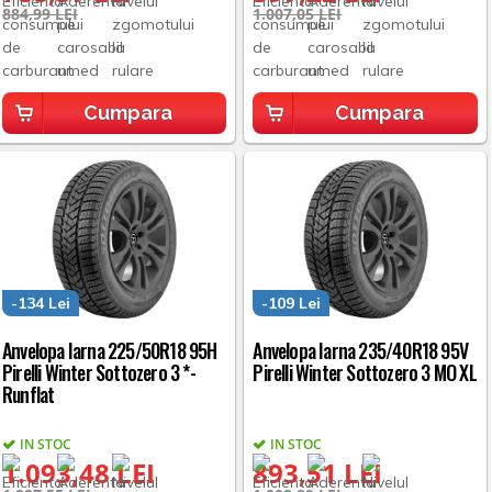
884,99 LEI
1.007,05 LEI
Cumpara
Cumpara
-134 Lei
-109 Lei
Anvelopa Iarna 225/50R18 95H
Anvelopa Iarna 235/40R18 95V
Pirelli Winter Sottozero 3 *-
Pirelli Winter Sottozero 3 MO XL
Runflat
IN STOC
IN STOC
1.093,48 LEI
893,51 LEI