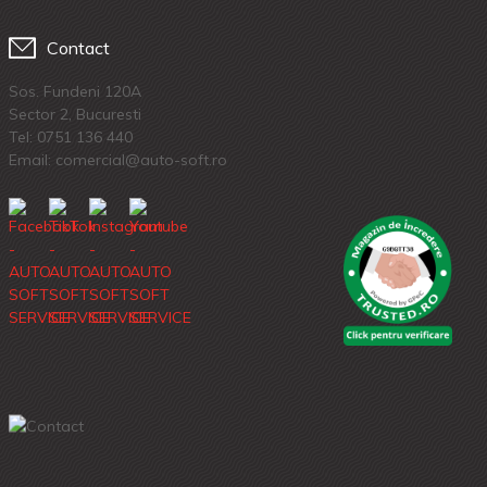
Contact
Sos. Fundeni 120A
Sector 2, Bucuresti
Tel:
0751 136 440
Email: comercial@auto-soft.ro