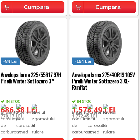
Cumpara
Cumpara
-84 Lei
-194 Lei
Anvelopa Iarna 225/55R17 97H
Anvelopa Iarna 275/40R19 105V
Pirelli Winter Sottozero 3 *
Pirelli Winter Sottozero 3 XL-
Runflat
IN STOC
IN STOC
686,38 LEI
1.578,49 LEI
770,17 LEI
1.772,45 LEI