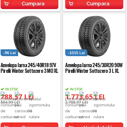
Cumpara
Cumpara
-96 Lei
-1015 Lei
Anvelopa Iarna 245/40R18 97V
Anvelopa Iarna 245/30R20 90W
Pirelli Winter Sottozero 3 MO XL
Pirelli Winter Sottozero 3 L XL
IN STOC
IN STOC
788,57 LEI
1.773,65 LEI
884,99 LEI
2.788,97 LEI