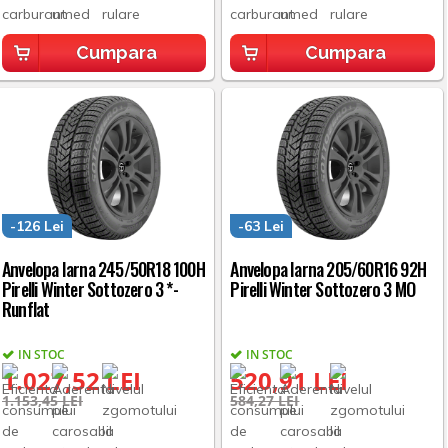
Cumpara
Cumpara
-126 Lei
-63 Lei
Anvelopa Iarna 245/50R18 100H
Anvelopa Iarna 205/60R16 92H
Pirelli Winter Sottozero 3 *-
Pirelli Winter Sottozero 3 MO
Runflat
IN STOC
IN STOC
1.027,52 LEI
520,91 LEI
1.153,45 LEI
584,27 LEI