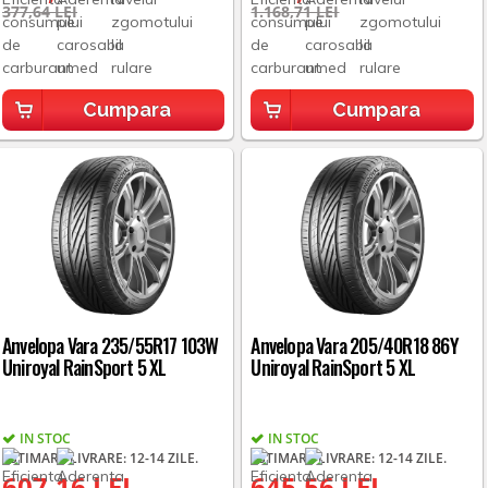
377,64 LEI
1.168,71 LEI
Cumpara
Cumpara
Anvelopa Vara 235/55R17 103W
Anvelopa Vara 205/40R18 86Y
Uniroyal RainSport 5 XL
Uniroyal RainSport 5 XL
IN STOC
IN STOC
ESTIMARE LIVRARE: 12-14 ZILE.
ESTIMARE LIVRARE: 12-14 ZILE.
607,16 LEI
645,56 LEI