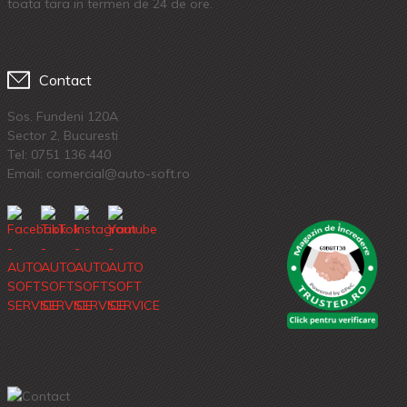
toata tara in termen de 24 de ore.
Contact
Sos. Fundeni 120A
Sector 2, Bucuresti
Tel:
0751 136 440
Email: comercial@auto-soft.ro