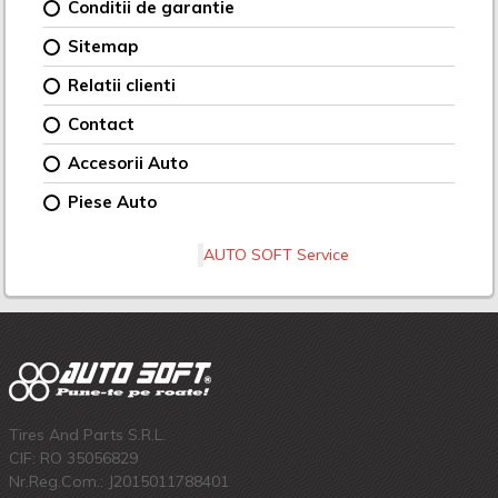
Conditii de garantie
Sitemap
Relatii clienti
Contact
Accesorii Auto
Piese Auto
AUTO SOFT Service
Tires And Parts S.R.L.
CIF: RO 35056829
Nr.Reg.Com.: J2015011788401