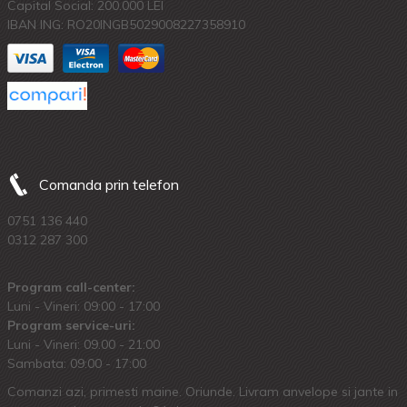
Capital Social: 200.000 LEI
IBAN ING: RO20INGB5029008227358910
Comanda prin telefon
0751 136 440
0312 287 300
Program call-center:
Luni - Vineri: 09:00 - 17:00
Program service-uri:
Luni - Vineri: 09.00 - 21:00
Sambata: 09:00 - 17:00
Comanzi azi, primesti maine. Oriunde. Livram anvelope si jante in