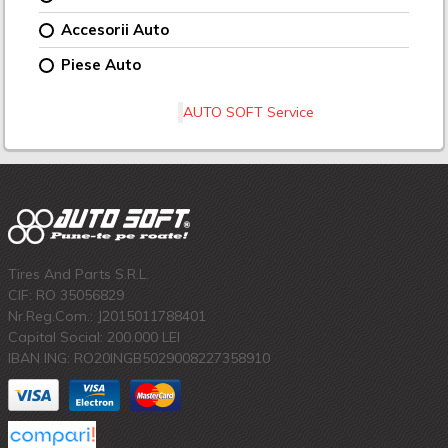
Accesorii Auto
Piese Auto
AUTO SOFT Service
Tires And Parts S.R.L.
CIF: RO 35056829
Nr.Reg.Com.: J2015011788401
Capital Social: 200.000 LEI
IBAN ING: RO20INGB5029008227358910