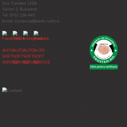
Sos. Fundeni 120A
Sector 2, Bucuresti
Tel:
0751 136 440
Email: comercial@auto-soft.ro