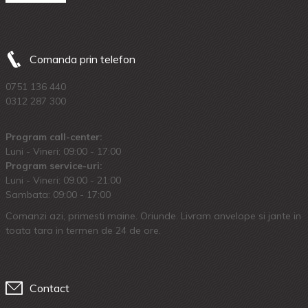
Comanda prin telefon
0751 136 440
0312 287 300
Program call-center:
Luni - Vineri: 09:00 - 17:00
Program service-uri:
Luni - Vineri: 09.00 - 21:00
Sambata: 09:00 - 17:00
Comanzi azi, primesti maine. Oriunde. Livram anvelope si jante in
toata tara in termen de 24 de ore.
Contact