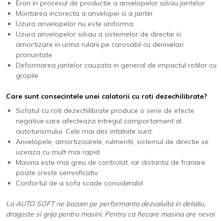
Erori in procesul de productie a anvelopelor si/sau jantelor
Montarea incorecta a anvelopei si a jantei
Uzura anvelopelor nu este uniforma
Uzura anvelopelor si/sau a sistemelor de directie si
amortizare in urma rularii pe carosabil cu denivelari
pronuntate
Deformarea jantelor cauzata in general de impactul rotilor cu
gropile
Care sunt consecintele unei calatorii cu roti dezechilibrate?
Sofatul cu roti dezechilibrate produce o serie de efecte
negative care afecteaza intregul comportament al
autoturismului. Cele mai des intalnite sunt:
Anvelopele, amortizoarele, rulmentii, sistemul de directie se
uzeaza cu mult mai rapid
Masina este mai greu de controlat, iar distanta de franare
poate creste semnificativ
Confortul de a sofa scade considerabil
La AUTO SOFT ne bazam pe performanta dezvaluita in detaliu,
dragoste si grija pentru masini. Pentru ca fiecare masina are nevoi