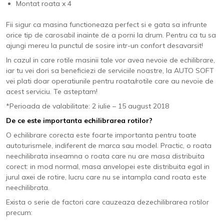
Montat roata x 4
Fii sigur ca masina functioneaza perfect si e gata sa infrunte
orice tip de carosabil inainte de a porni la drum. Pentru ca tu sa
ajungi mereu la punctul de sosire intr-un confort desavarsit!
In cazul in care rotile masinii tale vor avea nevoie de echilibrare,
iar tu vei dori sa beneficiezi de serviciile noastre, la AUTO SOFT
vei plati doar operatiunile pentru roata/rotile care au nevoie de
acest serviciu. Te asteptam!
*Perioada de valabilitate: 2 iulie – 15 august 2018
De ce este importanta echilibrarea rotilor?
O echilibrare corecta este foarte importanta pentru toate
autoturismele, indiferent de marca sau model. Practic, o roata
neechilibrata inseamna o roata care nu are masa distribuita
corect: in mod normal, masa anvelopei este distribuita egal in
jurul axei de rotire, lucru care nu se intampla cand roata este
neechilibrata.
Exista o serie de factori care cauzeaza dezechilibrarea rotilor
precum: