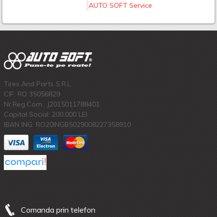
AUTO SOFT Service
Tires And Parts S.R.L.
CIF: RO 35056829
Nr.Reg.Com.: J2015011788401
Capital Social: 200.000 LEI
IBAN ING: RO20INGB5029008227358910
Comanda prin telefon