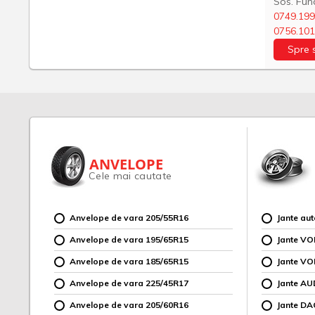
Sos. Fund
0749.199
0756.101
Spre 
ANVELOPE
Cele mai cautate
Anvelope de vara 205/55R16
Jante au
Anvelope de vara 195/65R15
Jante V
Anvelope de vara 185/65R15
Jante V
Anvelope de vara 225/45R17
Jante AU
Anvelope de vara 205/60R16
Jante DA