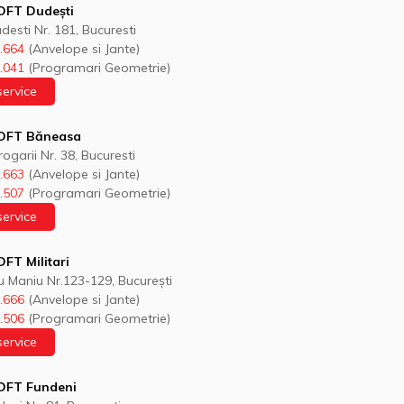
FT Dudești
desti Nr. 181, Bucuresti
.664
(Anvelope si Jante)
.041
(Programari Geometrie)
service
OFT Băneasa
ogarii Nr. 38, Bucuresti
.663
(Anvelope si Jante)
.507
(Programari Geometrie)
service
FT Militari
iu Maniu Nr.123-129, București
.666
(Anvelope si Jante)
.506
(Programari Geometrie)
service
OFT Fundeni