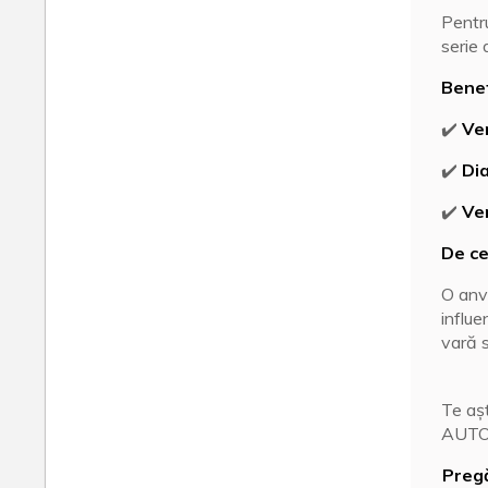
Pentru
serie 
Benef
✔️
Ve
✔️
Di
✔️
Ver
De ce
O anv
influe
vară s
Te aș
AUTO 
Pregă