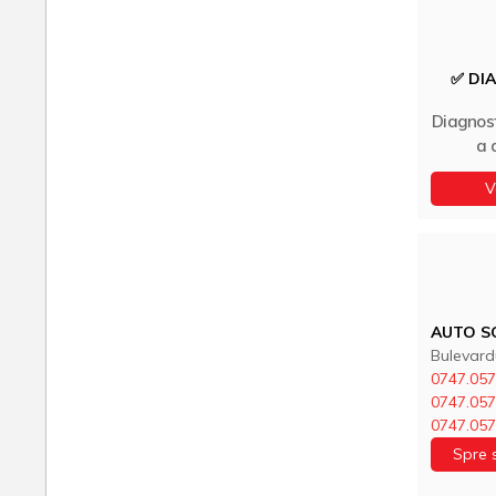
✅ DI
Diagnos
a 
V
AUTO SO
Bulevard
0747.057
0747.057
0747.057
Spre 