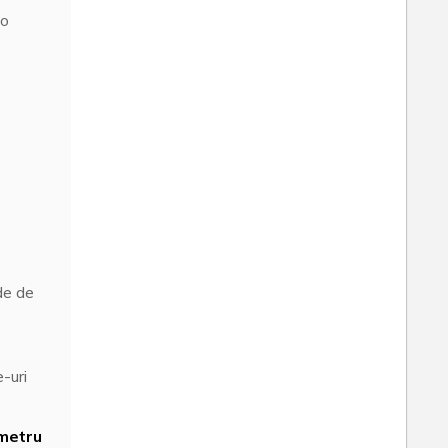
 o
ide de
e-uri
ometru