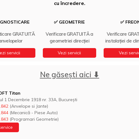
cu încredere.
AGNOSTICARE
✅ GEOMETRIE
✅ FREO
ticare GRATUITĂ
Verificare GRATUITĂ a
Verificare GRA
anvelopelor
geometriei direcției
instalației de cl
ezi servicii
Vezi servicii
Vezi servic
Ne găsești aici ⬇
FT Titan
ul 1 Decembrie 1918 nr. 33A, București
.842
(Anvelope si Jante)
.844
(Mecanică - Piese Auto)
.843
(Programari Geometrie)
service