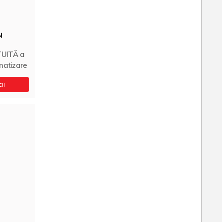
N
TUITĂ a
imatizare
ii