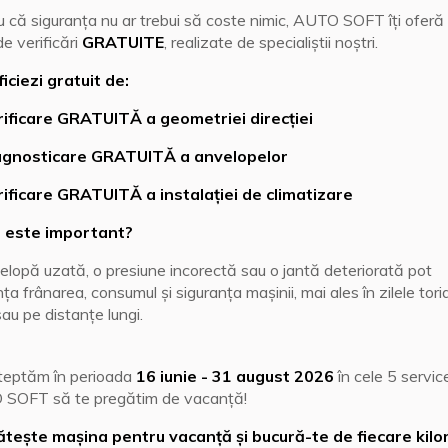
 că siguranța nu ar trebui să coste nimic, AUTO SOFT îți oferă
de verificări
GRATUITE
, realizate de specialiștii noștri.
iciezi gratuit de:
rificare GRATUITĂ a geometriei direcției
agnosticare GRATUITĂ a anvelopelor
ificare GRATUITĂ a instalației de climatizare
 este important?
elopă uzată, o presiune incorectă sau o jantă deteriorată pot
nța frânarea, consumul și siguranța mașinii, mai ales în zilele tor
au pe distanțe lungi.
teptăm în perioada
16 iunie - 31 august 2026
în cele 5 servic
SOFT să te pregătim de vacanță!
tește mașina pentru vacanță și bucură-te de fiecare kil