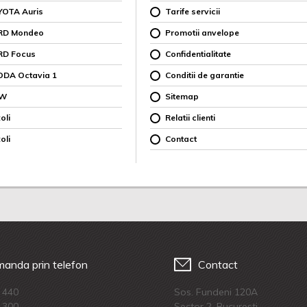
YOTA Auris
Tarife servicii
ORD Mondeo
Promotii anvelope
RD Focus
Confidentialitate
ODA Octavia 1
Conditii de garantie
MW
Sitemap
oli
Relatii clienti
oli
Contact
anda prin telefon
Contact
 440
Sos. Fundeni 120A
 300
Sector 2, Bucuresti