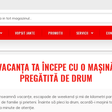
VOPSIT JANTE
PROMOTII
SERVICII
CON
VACANȚA TA ÎNCEPE CU O MAȘIN
PREGĂTITĂ DE DRUM
înseamnă vacanțe, escapade de weekend și mii de kilometri par
i de familie și prieteni. Înainte să pleci la drum, acordă-i mașinii t
a minute de atenție.