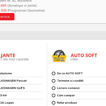
eni Nr. 81, Bucuresti
.665
(Anvelope si Jante)
.508
(Programari Geometrie)
service
JANTE
AUTO SOFT
Cele mai cautate
Utile
toturisme
De ce AUTO SOFT
OLKSWAGEN Passat
Termene si conditii
OLKSWAGEN Golf 5
Livrare comenzi
DI A4
Cum cumpar
CIA Logan
Retur produse