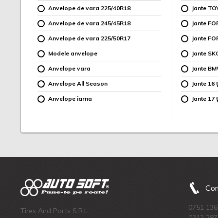
Anvelope de vara 225/40R18
Jante TO
Anvelope de vara 245/45R18
Jante F
Anvelope de vara 225/50R17
Jante FO
Modele anvelope
Jante SK
Anvelope vara
Jante B
Anvelope All Season
Jante 16 ț
Anvelope iarna
Jante 17 ț
Com
0751 136
Tires And Parts S.R.L.
0312 287