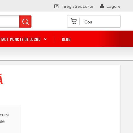
Inregistreaza-te
Logare
Cos
TACT PUNCTE DE LUCRU
BLOG
Ă
curși
ale