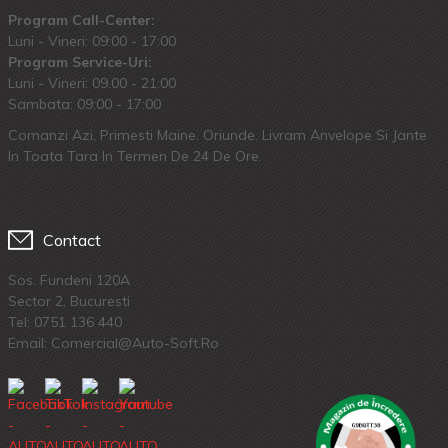
Program Call-Center:
Luni - Vineri: 09:00 - 17:00
Program Service-Uri:
Luni - Vineri: 09.00 - 21:00
Sambata: 09:00 - 17:00
Comanzi Azi, Primesti Maine. Oriunde. Livram Anvelope Si Jante
In Toata Tara In Termen De 24 De Ore.
Contact
Sos. Fundeni 120A
Sector 2, Bucuresti
Tel:
0751 136 440
Email: Comercial@auto-Soft.ro