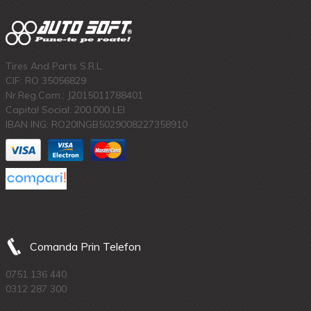
Tires And Parts S.R.L.
CIF: RO 35056829
Nr.Reg.Com.: J2015011788401
Capital Social: 200.000 LEI
IBAN ING: RO20INGB5029008227358910
Comanda Prin Telefon
0751 136 440
0312 287 300