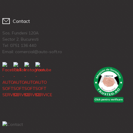
Contact
Sos. Fundeni 120A
Sector 2, Bucuresti
Tel:
0751 136 440
Email: comercial@auto-soft.ro