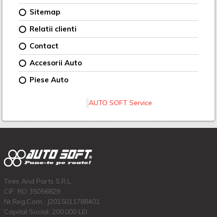
Sitemap
Relatii clienti
Contact
Accesorii Auto
Piese Auto
AUTO SOFT Service
Tires And Parts S.R.L.
CIF: RO 35056829
Nr.Reg.Com.: J2015011788401
Capital Social: 200.000 LEI