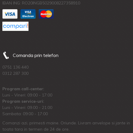
IBAN ING: RO20INGB5029008227358910
Comanda prin telefon
0751 136 440
0312 287 300
Program call-center:
Luni - Vineri: 09:00 - 17:00
Program service-uri:
Luni - Vineri: 09.00 - 21:00
Sambata: 09:00 - 17:00
Comanzi azi, primesti maine. Oriunde. Livram anvelope si jante in
toata tara in termen de 24 de ore.