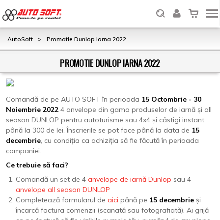
AutoSoft
>
Promotie Dunlop iarna 2022
PROMOTIE DUNLOP IARNA 2022
Comandă de pe AUTO SOFT în perioada
15 Octombrie - 30
Noiembrie 2022
4 anvelope din gama produselor de iarnă și all
season DUNLOP pentru autoturisme sau 4x4 și câstigi instant
până la 300 de lei.
Înscrierile se pot face până la data de
15
decembrie
, cu condiția ca achiziția să fie făcută în perioada
campaniei.
Ce trebuie să faci?
Comandă un set de 4
anvelope de iarnă Dunlop
sau 4
anvelope all season DUNLOP
Completează formularul de
aici
până pe
15 decembrie
și
încarcă factura comenzii (scanată sau fotografiată). Ai grijă