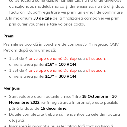
ca pe factură să fie vizibile numele tău, numărul de anvelope
achiziționate, modelul, marca și dimensiunea, numărul și data
facturării. După înregistrare vei primi un e-mail de confirmare.
În maximum
30 de zile
de la finalizarea campaniei vei primi
prin curier voucherele tale valorice cadou.
Premii
Premiile se acordă în vouchere de combustibil în rețeaua OMV
Petrom după cum urmează:
1 set de 4
anvelope de iarnă Dunlop
sau
all season
,
dimensiunea jantei
≤16" = 100 RON
1 set de 4
anvelope de iarnă Dunlop
sau
all season
,
dimensiunea jantei
≥17" = 300 RON
Mențiuni
Sunt valabile doar facturile emise între
15 Octombrie - 30
Noiembrie 2022
, iar înregistrarea în promoție este posibilă
până la data de
15 decembrie
.
Datele completate trebuie să fie identice cu cele din factura
atașată.
Înscrierea în promoție nu este validă fără factura fiscală.