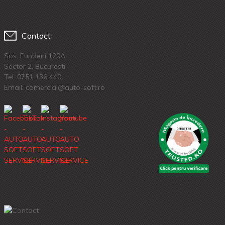
Contact
Sos. Fundeni 120A
Sector 2, Bucuresti
Tel:
0751 136 440
Email: comercial@auto-soft.ro