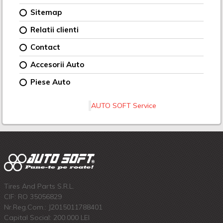
Sitemap
Relatii clienti
Contact
Accesorii Auto
Piese Auto
AUTO SOFT Service
Tires And Parts S.R.L.
CIF: RO 35056829
Nr.Reg.Com.: J2015011788401
Capital Social: 200.000 LEI