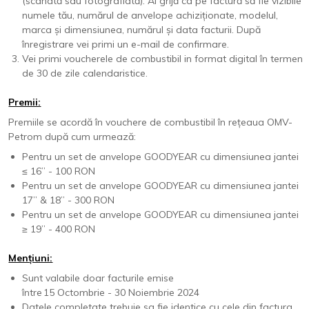
(scanată sau fotografiată). Ai grijă ca pe factură să fie vizibile
numele tău, numărul de anvelope achiziționate, modelul,
marca și dimensiunea, numărul și data facturii. După
înregistrare vei primi un e-mail de confirmare.
Vei primi voucherele de combustibil in format digital în termen
de 30 de zile calendaristice.
Premii:
Premiile se acordă în vouchere de combustibil în rețeaua OMV-
Petrom după cum urmează:
Pentru un set de anvelope GOODYEAR cu dimensiunea jantei
≤ 16’’ - 100 RON
Pentru un set de anvelope GOODYEAR cu dimensiunea jantei
17’’ & 18’’ - 300 RON
Pentru un set de anvelope GOODYEAR cu dimensiunea jantei
≥ 19’’ - 400 RON
Mențiuni:
Sunt valabile doar facturile emise
între 15 Octombrie - 30 Noiembrie 2024
Datele completate trebuie sa fie identice cu cele din factura