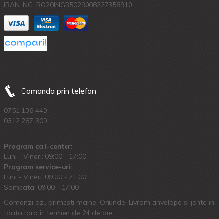
IBAN ING: RO20INGB5029008227358910
Comanda prin telefon
0751 136 440
0312 287 300
Program call-center:
Luni - Vineri: 09:00 - 17:00
Program service-uri:
Luni - Vineri: 09.00 - 21:00
Sambata: 09:00 - 17:00
Comanzi azi, primesti maine. Oriunde. Livram anvelope si jante in
toata tara in termen de 24 de ore.