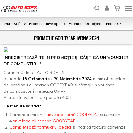
Auto Soft
>
Promotii anvelope
>
Promotie Goodyear iarna 2024
PROMOTIE GOODYEAR IARNA 2024
ÎNREGISTREAZĂ-TE ÎN PROMOȚIE ȘI CÂȘTIGĂ UN VOUCHER
DE COMBUSTIBIL!
Comandă de pe AUTO SOFT, în
perioada
15 Octombrie - 30 Noiembrie 2024
, minim 4 anvelope
de iarnă sau all season GOODYEAR și câștigi un voucher
de combustibil în rețeaua OMV-
Petrom în valoare de până la 400 lei.
Ce trebuie sa faci?
Comandă minim 4
anvelope iarnă GOODYEAR
sau minim
4
anvelope all season GOODYEAR.
Completează formularul de aici
și încarcă factura comenzii