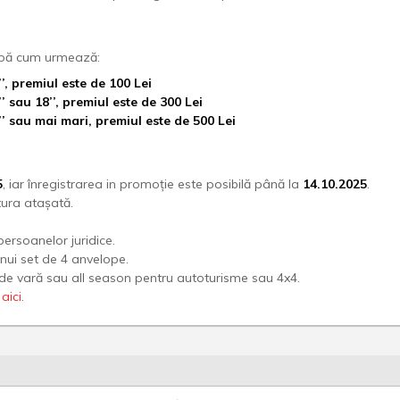
după cum urmează:
, premiul este de 100 Lei
sau 18’’, premiul este de 300 Lei
 sau mai mari, premiul este de 500 Lei
5
, iar înregistrarea in promoție este posibilă până la
14.10.2025
.
tura atașată.
.
ersoanelor juridice.
unui set de 4 anvelope.
de vară sau all season pentru autoturisme sau 4x4.
e
aici
.