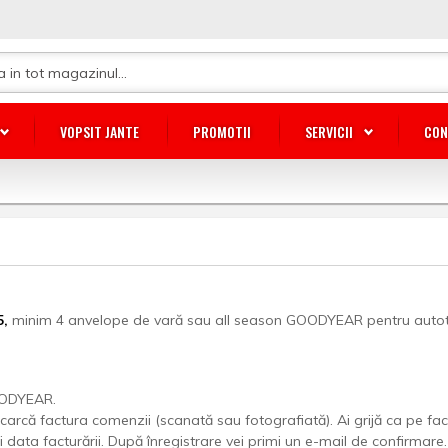
VOPSIT JANTE
PROMOTII
SERVICII
CON
5
,
minim 4 anvelope de vară sau all season GOODYEAR pentru autoturi
DYEAR.
încarcă factura comenzii (scanată sau fotografiată). Ai grijă ca pe fa
 data facturării. După înregistrare vei primi un e-mail de confirmare