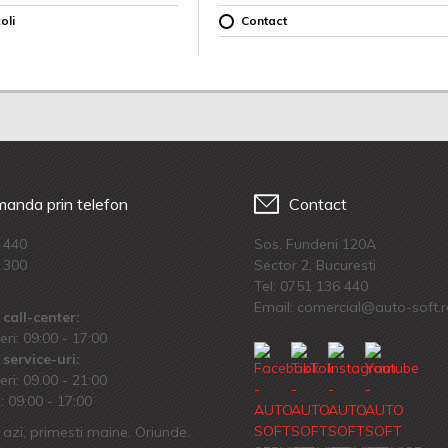
oli
Contact
anda prin telefon
Contact
 440
Sos. Fundeni 120A
 300
Sector 2, Bucuresti
Tel:
0751 136 440
Email: comercial@auto-soft.
call-center:
eri: 09:00 - 17:00
service-uri:
eri: 09.00 - 21:00
 09:00 - 17:00
azi, primesti maine. Oriunde.