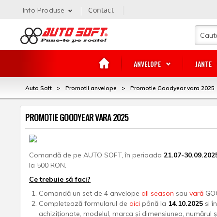
Contact
Info Produse
ANVELOPE
JANTE
Auto Soft
>
Promotii anvelope
>
Promotie Goodyear vara 2025
PROMOTIE GOODYEAR VARA 2025
Comandă de pe AUTO SOFT, în perioada
21.07-30.09.202
la 500 RON.
Ce trebuie să faci?
Comandă un set de 4 anvelope
all season
sau
vară
GOO
Completează formularul de
aici
până la
14.10.2025
si 
achiziționate, modelul, marca și dimensiunea, numărul și