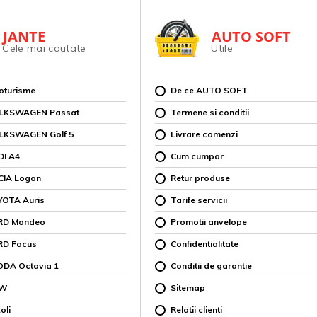
JANTE
AUTO SOFT
Cele mai cautate
Utile
toturisme
De ce AUTO SOFT
OLKSWAGEN Passat
Termene si conditii
OLKSWAGEN Golf 5
Livrare comenzi
DI A4
Cum cumpar
CIA Logan
Retur produse
YOTA Auris
Tarife servicii
ORD Mondeo
Promotii anvelope
RD Focus
Confidentialitate
ODA Octavia 1
Conditii de garantie
MW
Sitemap
oli
Relatii clienti