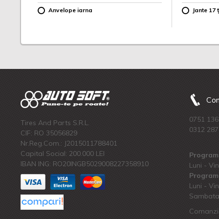
Anvelope iarna
Jante 17 ț
Com
0751 136
Tires And Parts S.R.L.
0312 287
CIF: RO 35056829
Nr.Reg.Com.: J2015011788401
Capital Social: 200.000 LEI
Program 
IBAN ING: RO20INGB5029008227358910
Luni - Vin
Program 
Luni - Vin
Sambata:
Comanzi 