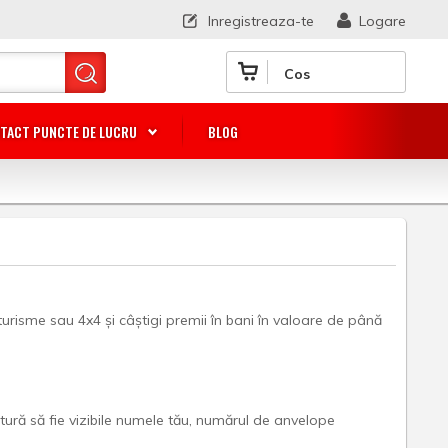
Inregistreaza-te
Logare
Cos
TACT PUNCTE DE LUCRU
BLOG
sme sau 4x4 și câștigi premii în bani în valoare de până
ctură să fie vizibile numele tău, numărul de anvelope
.