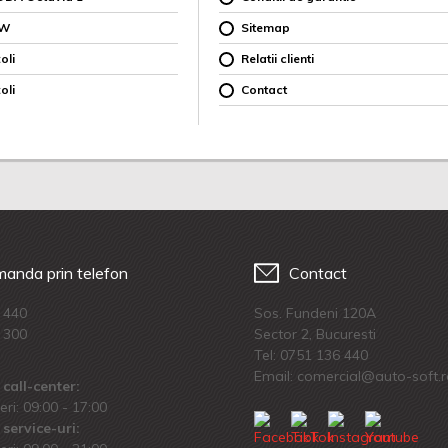
MW
Sitemap
oli
Relatii clienti
oli
Contact
anda prin telefon
Contact
 440
Sos. Fundeni 120A
 300
Sector 2, Bucuresti
Tel:
0751 136 440
Email: comercial@auto-soft.
call-center:
eri: 09:00 - 17:00
service-uri: