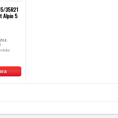
265/35R21
t Alpin 5
ZILE.
I
ara