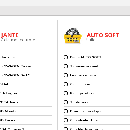
JANTE
AUTO SOFT
Cele mai cautate
Utile
toturisme
De ce AUTO SOFT
OLKSWAGEN Passat
Termene si conditii
OLKSWAGEN Golf 5
Livrare comenzi
DI A4
Cum cumpar
CIA Logan
Retur produse
YOTA Auris
Tarife servicii
ORD Mondeo
Promotii anvelope
RD Focus
Confidentialitate
ODA Octavia 1
Conditii de garantie