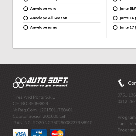
Anvelope vara
Jante B
Anvelope All Season
Jante 16 ț
Anvelope iarna
Jante 17 ț
Com
0751 136
Tires And Parts S.R.L.
0312 287
CIF: RO 35056829
Nr.Reg.Com.: J2015011788401
Capital Social: 200.000 LEI
Program 
IBAN ING: RO20INGB5029008227358910
Luni - Vin
Program 