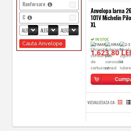
Ranforsare
Anvelopa Iarna 
101V Michelin Pilo
C
XL
IN STOC
Cauta Anvelope
ESTIMARE LIVRARE: 2-3 
1.623,80 LE
Cump
VIZUALIZEAZA CA