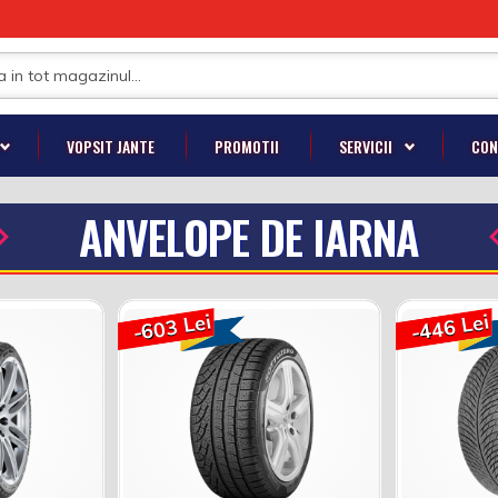
VOPSIT JANTE
PROMOTII
SERVICII
CON
ANVELOPE DE IARNA
-603 Lei
-446 Lei