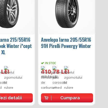
Iarna 215/55R16
Anvelopa Iarna 205/55R16
ok Winter i*cept
91H Pirelli Powergy Winter
 XL
IN STOC
 LEI
410,78 LEI
460,54 LEI
ezi detalii
Cumpara