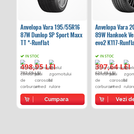
Anvelopa Vara 195/55R16
Anvelopa Vara 
87W Dunlop SP Sport Maxx
89W Hankook Ve
TT *-Runflat
evo2 K117-Runfl
IN STOC
IN STOC
498,95 LEI
397,64 LEI
782,69 LEI
621,48 LEI
Cumpara
Vezi de