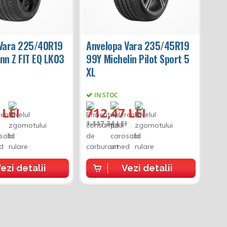
 Vara 225/40R19
Anvelopa Vara 235/45R19
nn Z FIT EQ LK03
99Y Michelin Pilot Sport 5
XL
IN STOC
 LEI
712,47 LEI
1.117,34 LEI
ezi detalii
Vezi detalii