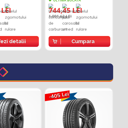
ULTIMA BUCATA
 LEI
744,45 LEI
1.091,62 LEI
ezi detalii
Cumpara
-405 Lei