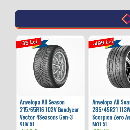
-499 Lei
-35 Lei
Anvelopa All Season
Anvelopa All Se
215/65R16 102V Goodyear
285/45R21 113W 
Vector 4Seasons Gen-3
Scorpion Zero A
SUV XL
MO1 XL