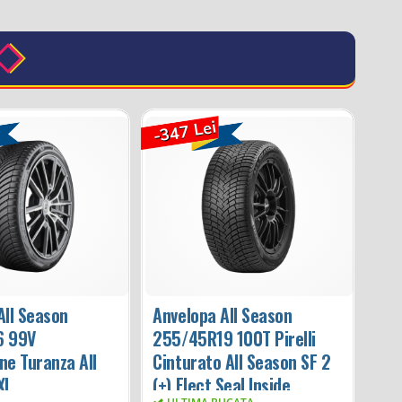
-347 Lei
All Season
Anvelopa All Season
6 99V
255/45R19 100T Pirelli
ne Turanza All
Cinturato All Season SF 2
XL
(+) Elect Seal Inside