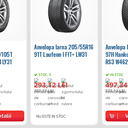
Anvelopa Iarna 205/55R16
Anvelopa 
/105T
91T Laufenn I FIT+ LW31
97H Hanko
N LY31
RS3 W462
STOC: 0
IN STOC
293,12 LEI
497,34
307,37 LEI
573,12 LEI
talii
V
NU ESTE IN STOC