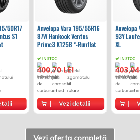
205/50R17
Anvelopa Vara 195/55R16
Anvelopa
ntus S1
87W Hankook Ventus
93Y Laufe
at
Prime3 K125B *-Runflat
XL
IN STOC
IN STOC
400,70 LEI
403,04
626,31 LEI
629,98 LEI
talii
Vezi detalii
V
Vezi oferta completă