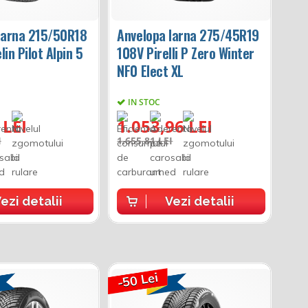
Iarna 215/50R18
Anvelopa Iarna 275/45R19
in Pilot Alpin 5
108V Pirelli P Zero Winter
NF0 Elect XL
IN STOC
 LEI
1.053,96 LEI
I
1.655,81 LEI
ezi detalii
Vezi detalii
-50 Lei