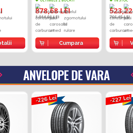
ULTIMELE 2 BUCATI
IN STOC
I
878,68 LEI
523,22
1.014,01 LEI
766,45 LEI
talii
Cumpara
V
ANVELOPE DE VARA
-226 Lei
-227 Lei