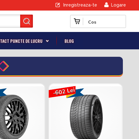
Inregistreaza-te
Logare
Cos
TACT PUNCTE DE LUCRU
BLOG
-602 Lei