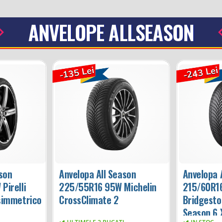
ANVELOPE ALLSEASON
-135 Lei
-243 Lei
ason
Anvelopa All Season
Anvelopa 
Pirelli
225/55R16 95W Michelin
215/60R1
simmetrico
CrossClimate 2
Bridgesto
Season 6 