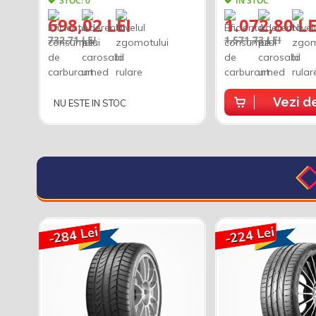
STOC: 0
IN STOC
698,02 LEI
1.072,80 LE
732,71 LEI
1.571,73 LEI
Vezi de
NU ESTE IN STOC
-284 Lei
-224 Lei