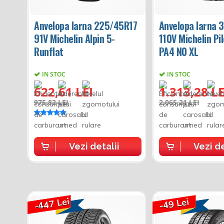
Anvelopa Iarna 225/45R17
Anvelopa Iarna 
91V Michelin Alpin 5-
110V Michelin Pil
Runflat
PA4 N0 XL
IN STOC
IN STOC
622,61 LEI
1.313,28 LE
975,82 LEI
2.065,21 LEI
Vezi detalii
Vezi de
-447 Lei
-49 Lei