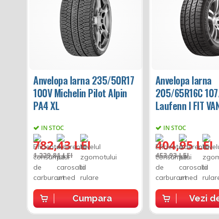
Anvelopa Iarna 235/50R17
Anvelopa Iarna
100V Michelin Pilot Alpin
205/65R16C 107
PA4 XL
Laufenn I FIT VA
IN STOC
IN STOC
782,43 LEI
404,95 LEI
1.229,81 LEI
453,93 LEI
Cumpara
Vezi de