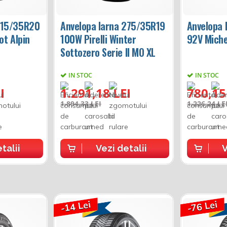
315/35R20
Anvelopa Iarna 275/35R19
Anvelopa 
ot Alpin
100W Pirelli Winter
92V Michel
Sottozero Serie II MO XL
IN STOC
IN STOC
I
1.291,18 LEI
780,15
1.894,33 LEI
1.226,24 LE
talii
Vezi detalii
V
-14 Lei
-76 Lei