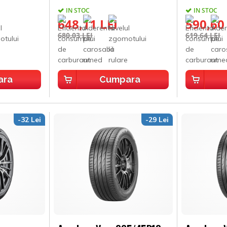
IN STOC
IN STOC
648,11 LEI
590,60
680,03 LEI
619,64 LEI
ara
Cumpara
-32 Lei
-29 Lei