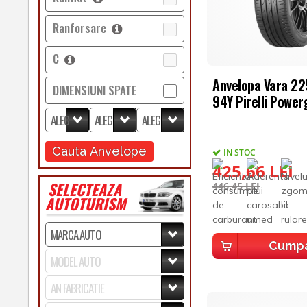
Ranforsare
C
Anvelopa Vara 2
DIMENSIUNI SPATE
94Y Pirelli Power
Cauta Anvelope
IN STOC
425,66 LEI
SELECTEAZA
446,45 LEI
AUTOTURISM
Cump