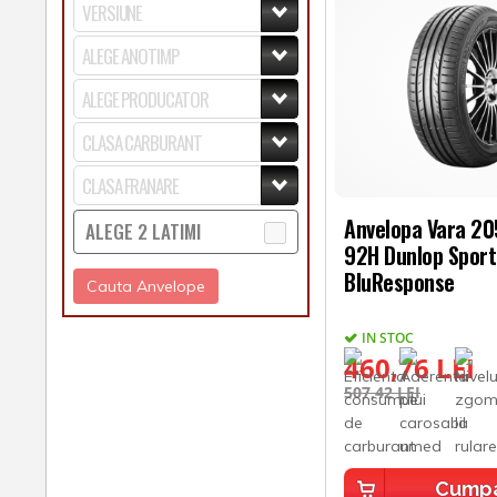
Anvelopa Vara 2
ALEGE 2 LATIMI
92H Dunlop Sport
BluResponse
Cauta Anvelope
IN STOC
460,76 LEI
507,42 LEI
Cump