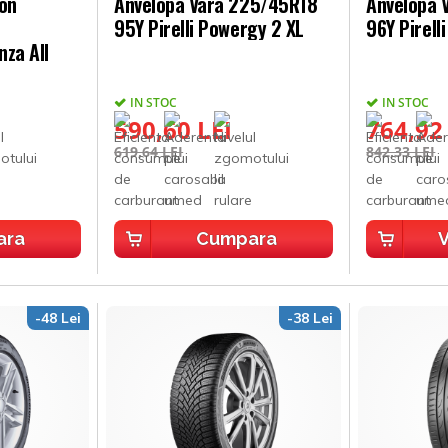
son
Anvelopa Vara 225/45R18
Anvelopa 
95Y Pirelli Powergy 2 XL
96Y Pirell
nza All
IN STOC
IN STOC
590,60 LEI
764,92
619,64 LEI
842,33 LEI
ara
Cumpara
V
-48 Lei
-38 Lei