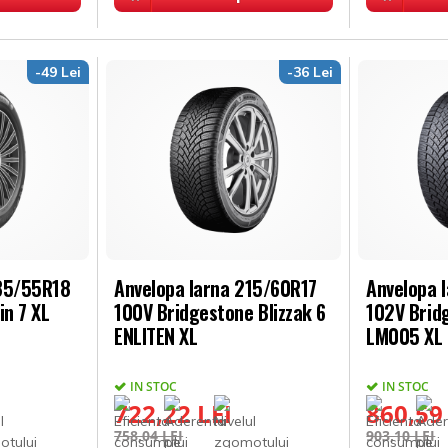
-49 Lei
-36 Lei
235/55R18
Anvelopa Iarna 215/60R17
Anvelopa 
in 7 XL
100V Bridgestone Blizzak 6
102V Brid
ENLITEN XL
LM005 XL
IN STOC
IN STOC
722,22 LEI
860,59
758,04 LEI
903,10 LEI