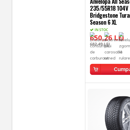
Anvelopa All Sea
235/55R18 104V
Bridgestone Tura
Season 6 XL
IN STOC
650,26 LEI
682,49 LEI
Cump