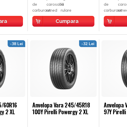
ara
Cumpara
-38 Lei
-32 Lei
5/60R16
Anvelopa Vara 245/45R18
Anvelopa 
gy 2 XL
100Y Pirelli Powergy 2 XL
97Y Pirell