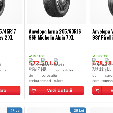
25/45R17
Anvelopa Iarna 205/60R16
Anvelopa 
gy 2 XL
96H Michelin Alpin 7 XL
98Y Pirell
IN STOC
IN STOC
572,50 LEI
678,18
642,17 LEI
746,69 LEI
ara
Vezi detalii
V
-47 Lei
-29 Lei