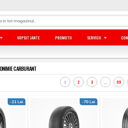
VOPSIT JANTE
PROMOTII
SERVICII
CON
CONIMIE CARBURANT
2
3
99
1
...
-21 Lei
-70 Lei