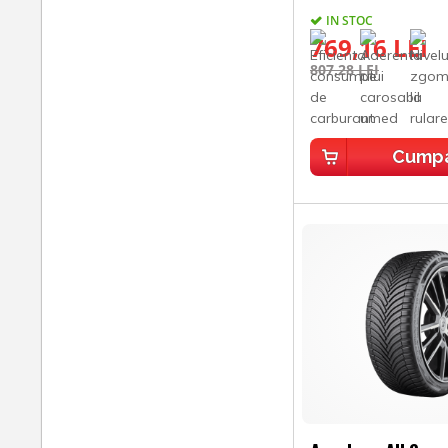
IN STOC
769,16 LEI
807,28 LEI
Cump