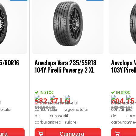
05/60R16
Anvelopa Vara 235/55R18
Anvelopa 
104Y Pirelli Powergy 2 XL
103Y Pirel
IN STOC
IN STOC
582,37 LEI
604,15
610,93 LEI
633,80 LEI
ara
Cumpara