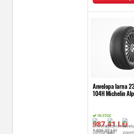
Anvelopa Iarna 
104H Michelin Alp
IN STOC
987,41 LEI
1.036,37 LEI