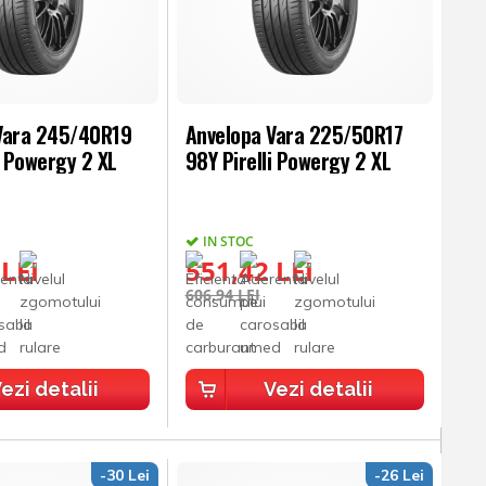
Vara 245/40R19
Anvelopa Vara 225/50R17
i Powergy 2 XL
98Y Pirelli Powergy 2 XL
IN STOC
 LEI
551,42 LEI
606,94 LEI
ezi detalii
Vezi detalii
-30 Lei
-26 Lei