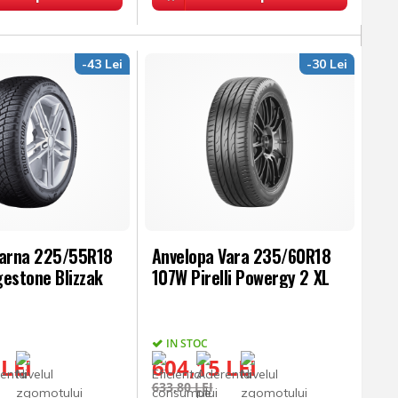
-43 Lei
-30 Lei
Iarna 225/55R18
Anvelopa Vara 235/60R18
gestone Blizzak
107W Pirelli Powergy 2 XL
IN STOC
 LEI
604,15 LEI
633,80 LEI