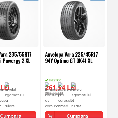
Vara 235/55R17
Anvelopa Vara 225/45R17
li Powergy 2 XL
94Y Optimo GT OK41 XL
IN STOC
 LEI
261,54 LEI
287,50 LEI
Cumpara
Cumpara