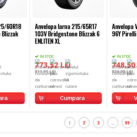
225/60R18
Anvelopa Iarna 215/65R17
Anvelopa 
 Blizzak
103V Bridgestone Blizzak 6
96Y Pirell
ENLITEN XL
IN STOC
IN STOC
773,52 LEI
748,50
811,91 LEI
824,08 LEI
ara
Cumpara
V
2
3
99
1
...