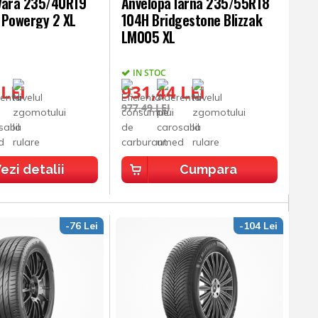
Vara 235/40R19
Anvelopa Iarna 235/55R18
i Powergy 2 XL
104H Bridgestone Blizzak
LM005 XL
IN STOC
 LEI
931,44 LEI
977,49 LEI
ezi detalii
Cumpara
-76 Lei
-104 Lei