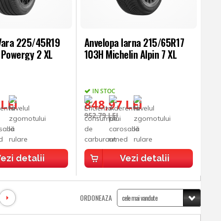
Vara 225/45R19
Anvelopa Iarna 215/65R17
i Powergy 2 XL
103H Michelin Alpin 7 XL
IN STOC
 LEI
848,97 LEI
952,79 LEI
ezi detalii
Vezi detalii
ORDONEAZA