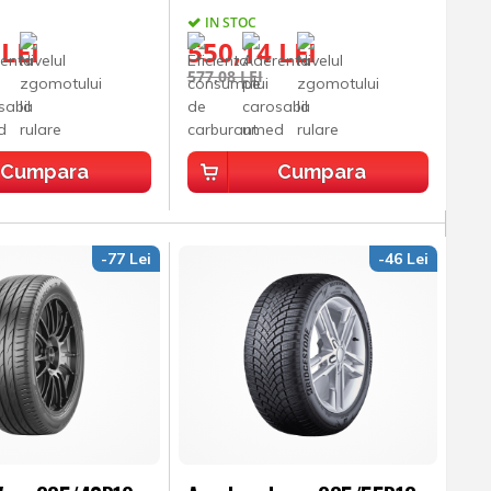
IN STOC
 LEI
550,14 LEI
577,08 LEI
Cumpara
Cumpara
-77 Lei
-46 Lei