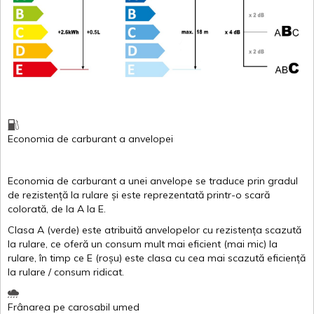
Economia de carburant
a
anvelopei
Economia de carburant a
unei
anvelope
se traduce
prin
gradul
de
rezistență
la
rulare
și
este
reprezentată
printr
-o
scară
colorată
, de la
A
la
E
.
Clasa
A
(
verde
)
este
atribuită
anvelopelor
cu
rezistența
scazută
la
rulare
,
ce
oferă
un
consum
mult
mai
eficient
(
mai
mic) la
rulare
,
în
timp
ce
E
(
roșu
)
este
clasa
cu
cea
mai
scazută
eficiență
la
rulare
/
consum
ridicat
.
Frânarea
pe
carosabil
umed