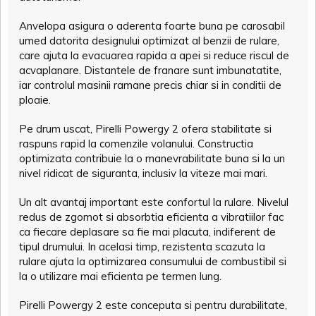
Anvelopa asigura o aderenta foarte buna pe carosabil
umed datorita designului optimizat al benzii de rulare,
care ajuta la evacuarea rapida a apei si reduce riscul de
acvaplanare. Distantele de franare sunt imbunatatite,
iar controlul masinii ramane precis chiar si in conditii de
ploaie.
Pe drum uscat, Pirelli Powergy 2 ofera stabilitate si
raspuns rapid la comenzile volanului. Constructia
optimizata contribuie la o manevrabilitate buna si la un
nivel ridicat de siguranta, inclusiv la viteze mai mari.
Un alt avantaj important este confortul la rulare. Nivelul
redus de zgomot si absorbtia eficienta a vibratiilor fac
ca fiecare deplasare sa fie mai placuta, indiferent de
tipul drumului. In acelasi timp, rezistenta scazuta la
rulare ajuta la optimizarea consumului de combustibil si
la o utilizare mai eficienta pe termen lung.
Pirelli Powergy 2 este conceputa si pentru durabilitate,