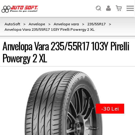
AutoSoft
>
Anvelope
>
Anvelope vara
>
235/55R17
>
Anvelopa Vara 235/55R17 103Y Pirelli Powergy 2 XL
Anvelopa Vara 235/55R17 103Y Pirelli
Powergy 2 XL
-30 Lei