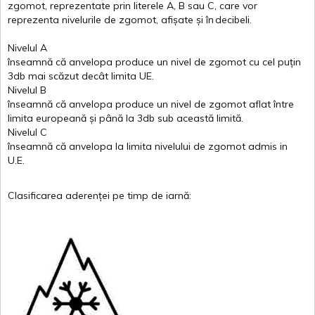
zgomot
,
reprezentate
prin
literele
A
,
B
sau
C
, care
vor
reprezenta
nivelurile
de
zgomot
,
afișate
și
în
decibeli
.
Nivelul
A
înseamnă
că
anvelopa
produce un
nivel
de
zgomot
cu
cel
puțin
3db
mai
scăzut
decât
limita
UE.
Nivelul
B
înseamnă
că
anvelopa
produce un
nivel
de
zgomot
aflat
între
limita
europeană
și
până
la 3db sub
această
limită
.
Nivelul
C
înseamnă
că
anvelopa
la
limita
nivelului
de
zgomot
admis in
U.E.
Clasificarea
aderenței
pe
timp
de
iarnă
: