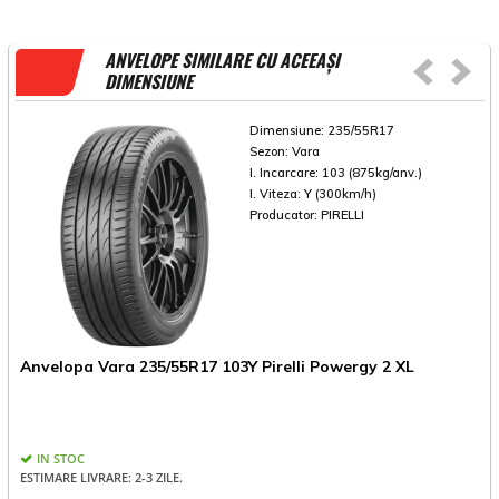
ANVELOPE SIMILARE CU ACEEAȘI
DIMENSIUNE
Dimensiune:
235/55R17
Sezon:
Vara
I. Incarcare:
103 (875kg/anv.)
I. Viteza:
Y (300km/h)
Producator:
PIRELLI
Anvelopa Vara 235/55R17 103Y Pirelli Powergy 2 XL
A
IN STOC
ESTIMARE LIVRARE: 2-3 ZILE.