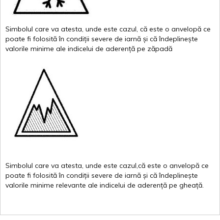
Simbolul
care
va
atesta
,
unde
este
cazul
,
că
este
o
anvelopă
ce
poate
fi
folosită
în
condiții
severe de
iarnă
și
că
îndeplinește
valor
i
le
minime
ale
indicelui
de
aderență
pe
zăpadă
Simbolul
care
va
atesta
,
unde
este
cazul,că
este
o
anvelopă
ce
poate
fi
folosită
în
condiții
severe de
iarnă
și
că
îndeplinește
valorile
minime
relevante
ale
indicelui
de
aderență
pe
gheață
.