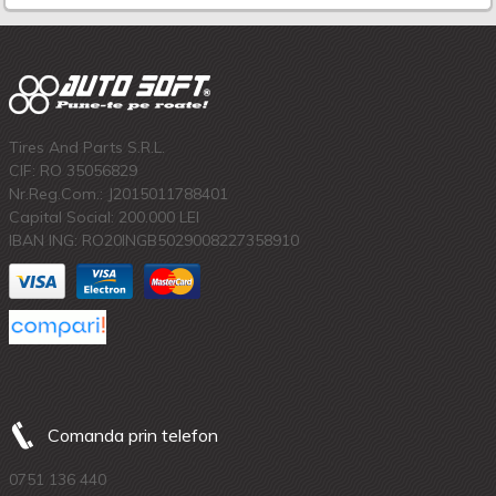
Tires And Parts S.R.L.
CIF: RO 35056829
Nr.Reg.Com.: J2015011788401
Capital Social: 200.000 LEI
IBAN ING: RO20INGB5029008227358910
Comanda prin telefon
0751 136 440