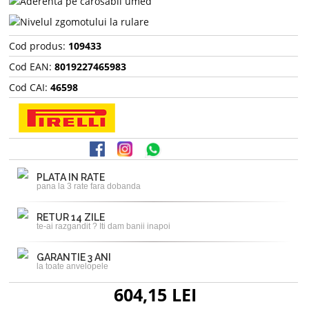
Cod produs:
109433
Cod EAN:
8019227465983
Cod CAI:
46598
PLATA IN RATE
pana la 3 rate fara dobanda
RETUR 14 ZILE
te-ai razgandit ? Iti dam banii inapoi
GARANTIE 3 ANI
la toate anvelopele
604,15 LEI