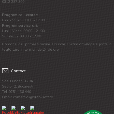
0312 287 300
Program call-center:
Luni - Vineri: 09:00 - 17:00
Program service-uri:
Luni - Vineri: 09.00 - 21:00
Sambata: 09:00 - 17:00
Comanzi azi, primesti maine. Oriunde. Livram anvelope si jante in
toata tara in termen de 24 de ore.
Contact
Sos. Fundeni 120A
Sector 2, Bucuresti
Tel:
0751 136 440
Email: comercial@auto-soft.ro