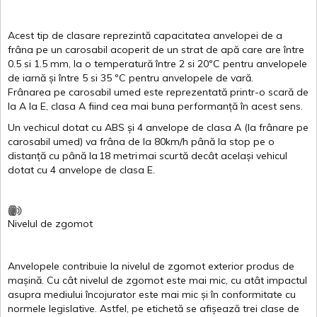
Acest
tip de
clasare
reprezintă
capacitatea
anvelopei
de a
frâna
pe un
carosabil
acoperit
de un
strat
de
apă
care are
între
0.5
si
1.5 mm, la o
temperatură
între
2
si
20ºC
pentru
anvelopele
de
iarnă
și
între
5
si
35 ºC
pentru
anvelopele
de
vară
.
Frânarea
pe
carosabil
umed
este
reprezentată
printr
-o
scară
de
la
A
la
E
,
clasa
A
fiind
cea
mai
buna
performanță
în
acest
sens.
Un
vechicul
dotat
cu ABS
și
4
anvelope
de
clasa
A
(la
frânare
pe
carosabil
umed
)
va
frâna
de la 80km/h
până
la stop pe o
distanță
cu
până
la
18
metri
mai
scurtă
decât
același
vehicul
dotat
cu 4
anvelope
de
clasa
E
.
Nivelul
de
zgomot
Anvelopele
contribuie
la
nivelul
de
zgomot
exterior
produs
de
mașină
. Cu
cât
nivelul
de
zgomot
este
mai
mic, cu
atât
impactul
asupra
mediului
încojurator
este
mai
mic
și
în
conformitate
cu
normele
legislative.
Astfel
, pe
etichetă
se
afișează
trei
clase
de