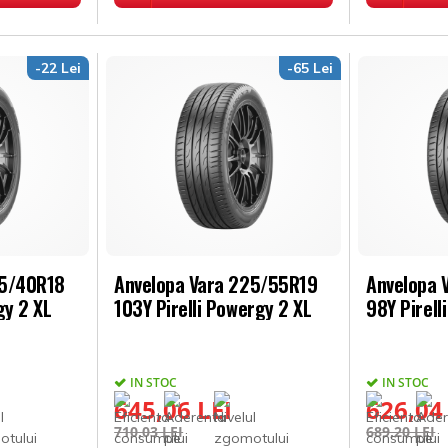
-22 Lei
-65 Lei
25/40R18
Anvelopa Vara 225/55R19
Anvelopa 
gy 2 XL
103Y Pirelli Powergy 2 XL
98Y Pirell
IN STOC
IN STOC
645,06 LEI
626,04
710,03 LEI
689,20 LEI