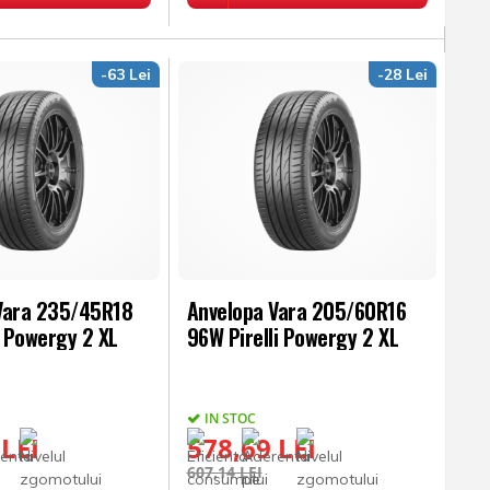
-63 Lei
-28 Lei
Vara 235/45R18
Anvelopa Vara 205/60R16
i Powergy 2 XL
96W Pirelli Powergy 2 XL
IN STOC
 LEI
578,69 LEI
607,14 LEI