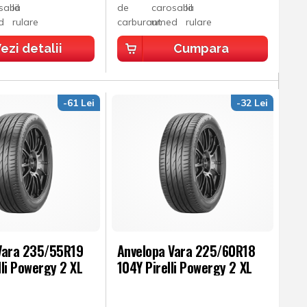
ezi detalii
Cumpara
-61 Lei
-32 Lei
Vara 235/55R19
Anvelopa Vara 225/60R18
li Powergy 2 XL
104Y Pirelli Powergy 2 XL