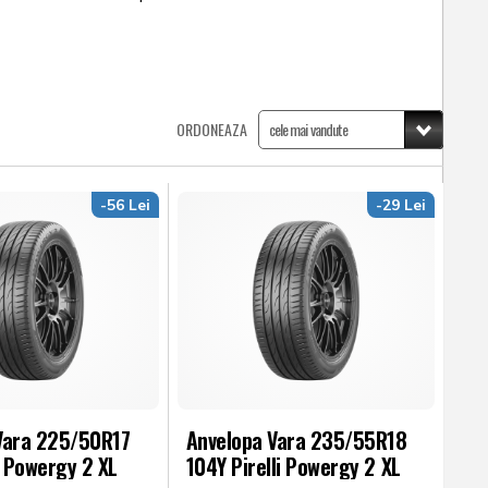
ORDONEAZA
-56 Lei
-29 Lei
Vara 225/50R17
Anvelopa Vara 235/55R18
i Powergy 2 XL
104Y Pirelli Powergy 2 XL