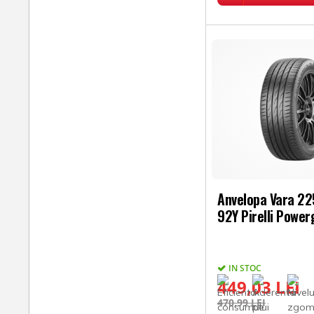
Anvelopa Vara 2
92Y Pirelli Power
IN STOC
449,03 LEI
470,99 LEI