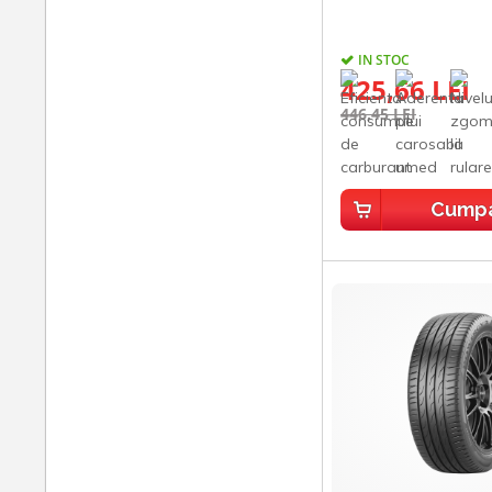
IN STOC
425,66 LEI
446,45 LEI
Cump