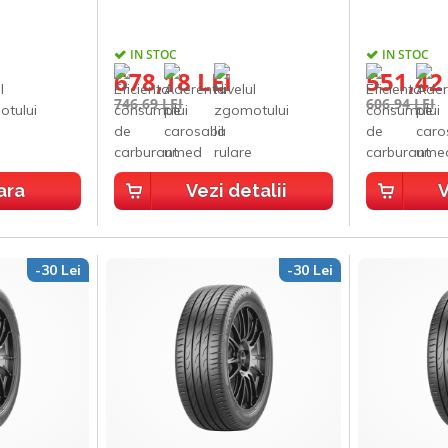
IN STOC
IN STOC
678,18 LEI
551,42
746,69 LEI
606,94 LEI
ara
Vezi detalii
V
-30 Lei
-30 Lei