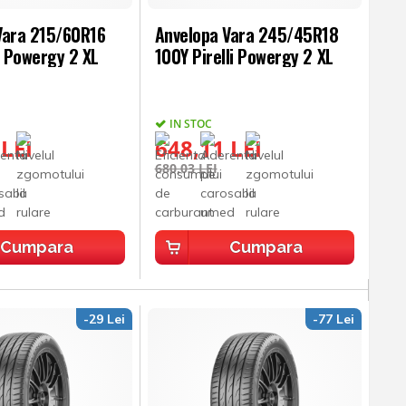
Vara 215/60R16
Anvelopa Vara 245/45R18
i Powergy 2 XL
100Y Pirelli Powergy 2 XL
IN STOC
 LEI
648,11 LEI
680,03 LEI
Cumpara
Cumpara
-29 Lei
-77 Lei