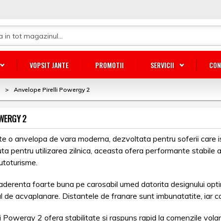
VOPSIT JANTE
PROMOTII
SERVICII
CON
>
Anvelope Pirelli Powergy 2
OWERGY 2
te o anvelopa de vara moderna, dezvoltata pentru soferii care isi
ta pentru utilizarea zilnica, aceasta ofera performante stabile ata
utoturisme.
derenta foarte buna pe carosabil umed datorita designului optimi
ul de acvaplanare. Distantele de franare sunt imbunatatite, iar con
i Powergy 2 ofera stabilitate si raspuns rapid la comenzile volan