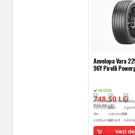
Anvelopa Vara 2
96Y Pirelli Power
IN STOC
748,50 LEI
824,08 LEI
Vezi de