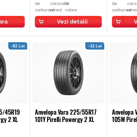
ara
Vezi detalii
V
-82 Lei
-32 Lei
45/45R19
Anvelopa Vara 225/55R17
Anvelopa 
rgy 2 XL
101Y Pirelli Powergy 2 XL
105W Pirel