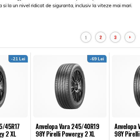
si la un nivel ridicat de siguranta, inclusiv la viteze mai mari.
2
3
1
-21 Lei
-69 Lei
25/45R17
Anvelopa Vara 245/40R19
Anvelopa 
gy 2 XL
98Y Pirelli Powergy 2 XL
98Y Pirell