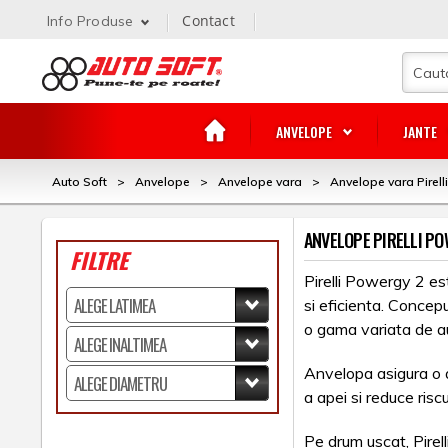
Contact
Info Produse
ANVELOPE
JANTE
Auto Soft
>
Anvelope
>
Anvelope vara
>
Anvelope vara Pirelli
ANVELOPE PIRELLI P
FILTRE
Pirelli Powergy 2 es
si eficienta. Concepu
o gama variata de a
Anvelopa asigura o a
a apei si reduce risc
Pe drum uscat, Pirell