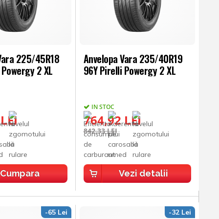
Vara 225/45R18
Anvelopa Vara 235/40R19
i Powergy 2 XL
96Y Pirelli Powergy 2 XL
IN STOC
 LEI
764,92 LEI
842,33 LEI
Cumpara
Vezi detalii
-65 Lei
-32 Lei