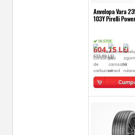
Anvelopa Vara 2
103Y Pirelli Powe
IN STOC
604,15 LEI
633,80 LEI
Cump