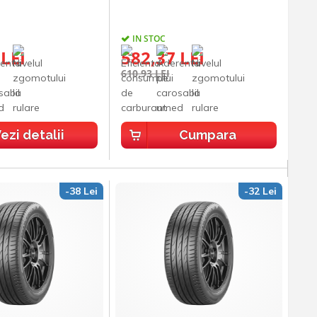
IN STOC
 LEI
582,37 LEI
610,93 LEI
ezi detalii
Cumpara
-38 Lei
-32 Lei