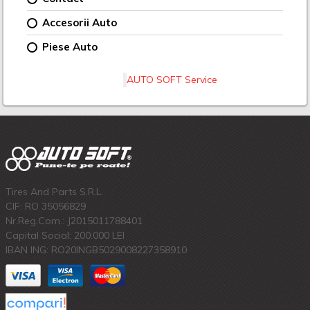
Accesorii Auto
Piese Auto
AUTO SOFT Service
Tires And Parts S.R.L.
CIF: RO 35056829
Nr.Reg.Com.: J2015011788401
Capital Social: 200.000 LEI
IBAN ING: RO20INGB5029008227358910