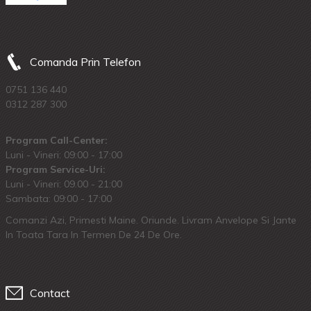
Comanda Prin Telefon
0751 136 440
0312 287 300
Program Call-Center:
Luni - Vineri: 09:00 - 17:00
Program Service-Uri:
Luni - Vineri: 09.00 - 21:00
Sambata: 09:00 - 17:00
Comanzi Azi, Primesti Maine. Oriunde. Livram Anvelope Si Jante
In Toata Tara In Termen De 24 De Ore.
Contact