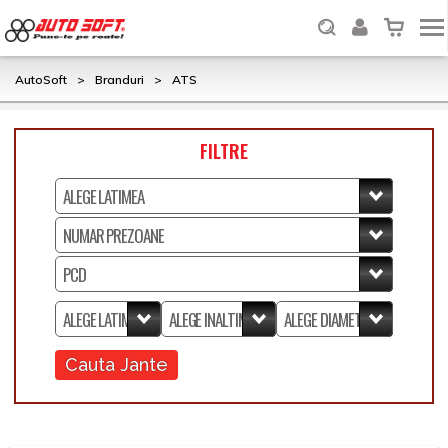
AutoSoft
>
Branduri
>
ATS
FILTRE
Cauta Jante