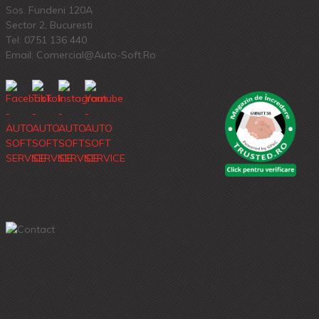
Sos. Fundeni 120A
Sector 2, Bucuresti
Tel:
0751 136 440
Email: Comercial@auto-Soft.ro