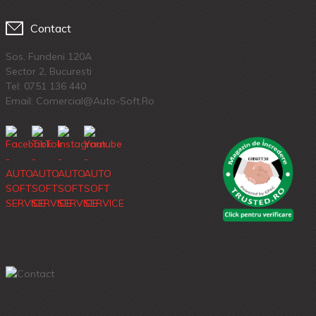
Contact
Sos. Fundeni 120A
Sector 2, Bucuresti
Tel:
0751 136 440
Email: Comercial@auto-Soft.ro