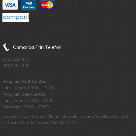
Comanda Prin Telefon
0751 136 440
0312 287 300
Program Call-Center:
Luni - Vineri: 09:00 - 17:00
Program Service-Uri:
Luni - Vineri: 09.00 - 21:00
Sambata: 09:00 - 17:00
Comanzi Azi, Primesti Maine. Oriunde. Livram Anvelope Si Jante
In Toata Tara In Termen De 24 De Ore.