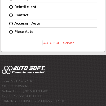
Relatii clienti
Contact
Accesorii Auto
Piese Auto
AUTO SOFT Service
Tires And Parts S.R.L.
CIF: RO 35056829
Nr.Reg.Com.: J2015011788401
Capital Social: 200.000 LEI
IBAN ING: RO20INGB5029008227358910