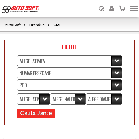
AutoSoft
>
Branduri
>
GMP
FILTRE
Cauta Jante