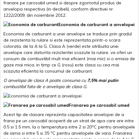
franare pe carosabil umed si despre zgomotul produs de
anvelopa respectiva (in decibeli), conform directivei nr.
1222/2009, din noiembrie 2012.
Economia de carburant a anvelopei
Economia de carburant a unei anvelope se traduce prin gradul
de rezistenta la rulare si este reprezentata printr-o scara
colorata, de la A la G. Clasa A (verde) este atribuita unei
anvelope care datorita rezistentei scazute la rulare, va oferi un
consum de combustibil mult mai eficient (mai mic) si o emisia de
gaze mai mica, in timp ce G (rosu) este clasa cu cea mai
scazuta eficienta la consumul de carburant.
O anvelopa de clasa A poate consuma cu
7,5% mai putin
combustibil fata de o anvelopa de clasa G.
Franarea pe carosabil umed
Acest tip de clasare reprezinta capacitatea anvelopei de a
frana pe un carosabil acoperit de un strat de apa care are intre
0.5 si 1.5 mm, la o temperatura intre 2 si 20ºC pentru anvelopele
de iarna si intre 5 si 35 ºC pentru anvelopele de vara. Franarea