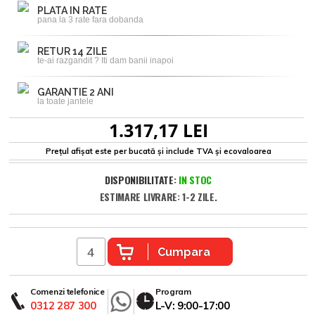
PLATA IN RATE
pana la 3 rate fara dobanda
RETUR 14 ZILE
te-ai razgandit ? Iti dam banii inapoi
GARANTIE 2 ANI
la toate jantele
1.317,17 LEI
Prețul afișat este per bucată și include TVA și ecovaloarea
DISPONIBILITATE:
IN STOC
ESTIMARE LIVRARE: 1-2 ZILE.
Cumpara
Comenzi telefonice
Program
0312 287 300
L-V: 9:00-17:00