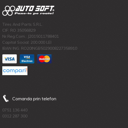
Tires And Parts S.R.L.
CIF: RO 35056829
Nr.Reg.Com.: J2015011788401
Capital Social: 200.000 LEI
IBAN ING: RO20INGB5029008227358910
Comanda prin telefon
0751 136 440
0312 287 300