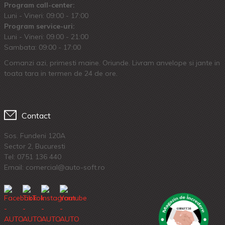
Program call-center:
Luni - Vineri: 09:00 - 17:00
Program service-uri:
Luni - Vineri: 09.00 - 21:00
Sambata: 09:00 - 17:00
Comanzi azi, primesti maine. Oriunde. Livram anvelope si jante in
toata tara in termen de 24 de ore.
Contact
Sos. Fundeni 120A
Sector 2, Bucuresti
Tel:
0751 136 440
Email: comercial@auto-soft.ro