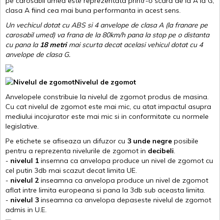
pe carosabil umed este reprezentata printr-o scara de la A la G,
clasa A fiind cea mai buna performanta in acest sens.
Un vechicul dotat cu ABS si 4 anvelope de clasa A (la franare pe
carosabil umed) va frana de la 80km/h pana la stop pe o distanta
cu pana la
18 metri
mai scurta decat acelasi vehicul dotat cu 4
anvelope de clasa G
.
Nivelul de zgomot
Anvelopele constribuie la nivelul de zgomot produs de masina.
Cu cat nivelul de zgomot este mai mic, cu atat impactul asupra
mediului incojurator este mai mic si in conformitate cu normele
legislative.
Pe etichete se afiseaza un difuzor cu
3 unde negre
posibile
pentru a reprezenta nivelurile de zgomot in
decibeli
.
-
nivelul 1
insemna ca anvelopa produce un nivel de zgomot cu
cel putin 3db mai scazut decat limita UE.
-
nivelul 2
inseamna ca anvelopa produce un nivel de zgomot
aflat intre limita europeana si pana la 3db sub aceasta limita.
-
nivelul 3
inseamna ca anvelopa depaseste nivelul de zgomot
admis in U.E.