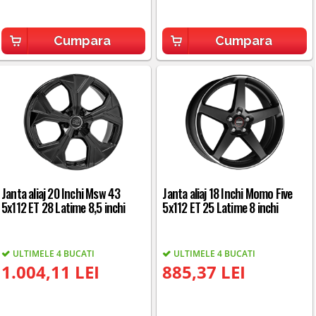
Cumpara
Cumpara
Janta aliaj 20 Inchi Msw 43
Janta aliaj 18 Inchi Momo Five
5x112 ET 28 Latime 8,5 inchi
5x112 ET 25 Latime 8 inchi
ULTIMELE 4 BUCATI
ULTIMELE 4 BUCATI
1.004,11 LEI
885,37 LEI