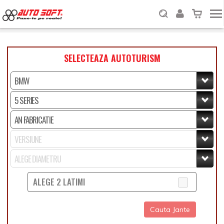
SELECTEAZA AUTOTURISM
ALEGE 2 LATIMI
Cauta Jante