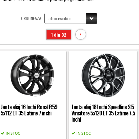
ORDONEAZA
1 din 32
Janta aliaj 16 Inchi Ronal R59
Janta aliaj 18 Inchi Speedline Sl5
5x112 ET 35 Latime 7 inchi
Vincitore 5x120 ET 35 Latime 7,5
inchi
IN STOC
IN STOC