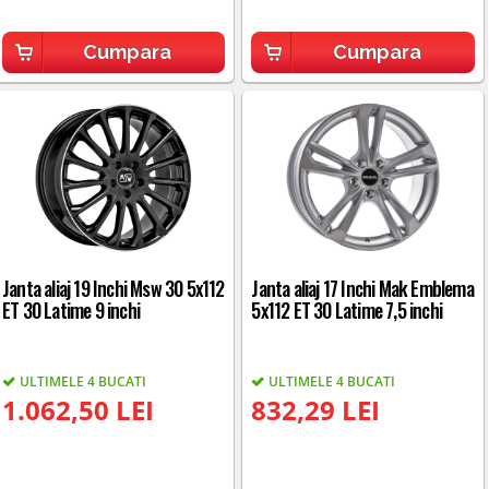
Cumpara
Cumpara
Janta aliaj 19 Inchi Msw 30 5x112
Janta aliaj 17 Inchi Mak Emblema
ET 30 Latime 9 inchi
5x112 ET 30 Latime 7,5 inchi
ULTIMELE 4 BUCATI
ULTIMELE 4 BUCATI
1.062,50 LEI
832,29 LEI