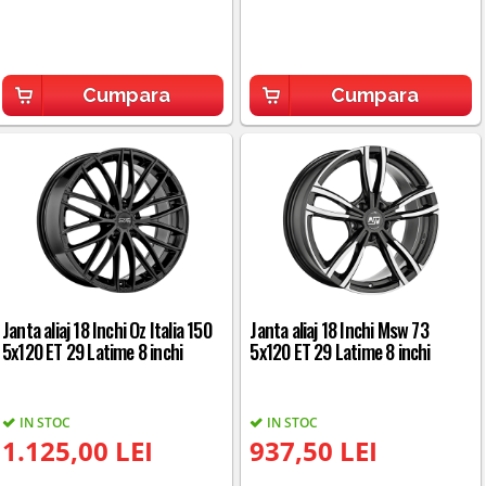
Cumpara
Cumpara
Janta aliaj 18 Inchi Oz Italia 150
Janta aliaj 18 Inchi Msw 73
5x120 ET 29 Latime 8 inchi
5x120 ET 29 Latime 8 inchi
IN STOC
IN STOC
1.125,00 LEI
937,50 LEI