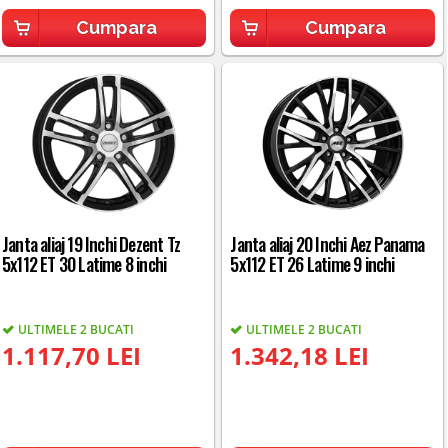
Cumpara
Cumpara
Janta aliaj 19 Inchi Dezent Tz
Janta aliaj 20 Inchi Aez Panama
5x112 ET 30 Latime 8 inchi
5x112 ET 26 Latime 9 inchi
ULTIMELE 2 BUCATI
ULTIMELE 2 BUCATI
1.117,70 LEI
1.342,18 LEI