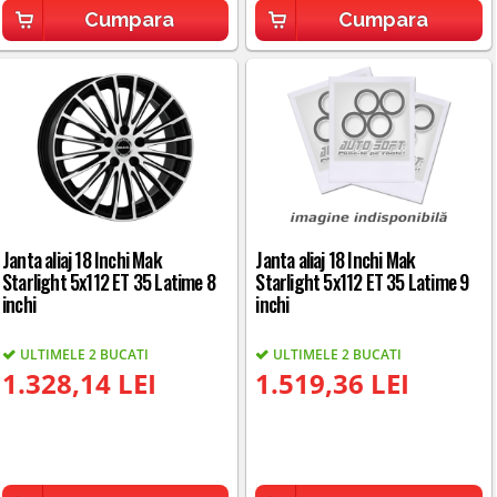
Cumpara
Cumpara
Janta aliaj 18 Inchi Mak
Janta aliaj 18 Inchi Mak
Starlight 5x112 ET 35 Latime 8
Starlight 5x112 ET 35 Latime 9
inchi
inchi
ULTIMELE 2 BUCATI
ULTIMELE 2 BUCATI
1.328,14 LEI
1.519,36 LEI