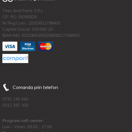
Tires And Parts S.R.L.
CIF: RO 35056829
Nr.Reg.Com.: J2015011788401
Capital Social: 200.000 LEI
IBAN ING: RO20INGB5029008227358910
Comanda prin telefon
0751 136 440
0312 287 300
Program call-center:
Luni - Vineri: 09:00 - 17:00