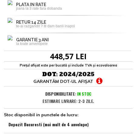
PLATA IN RATE
pana la 3 rate fara dobanda
RETUR 14 ZILE
te-ai razgandit ? Iti dam banii inapoi
GARANTIE 3 ANI
la toate anvelopele
448,57 LEI
Prețul afișat este per bucată și include TVA și ecovaloarea
DOT:
2024/2025
GARANTĂM DOT-UL AFIȘAT
DISPONIBILITATE:
IN STOC
ESTIMARE LIVRARE: 2-3 ZILE.
Stoc disponibil in punctele de lucru:
Depozit Bucuresti (mai mult de 4 anvelope)