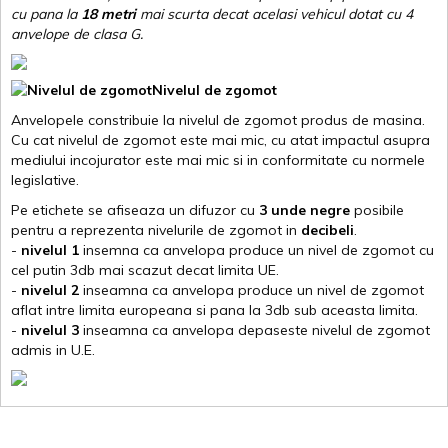
cu pana la
18 metri
mai scurta decat acelasi vehicul dotat cu 4
anvelope de clasa G
.
Nivelul de zgomot
Anvelopele constribuie la nivelul de zgomot produs de masina.
Cu cat nivelul de zgomot este mai mic, cu atat impactul asupra
mediului incojurator este mai mic si in conformitate cu normele
legislative.
Pe etichete se afiseaza un difuzor cu
3 unde negre
posibile
pentru a reprezenta nivelurile de zgomot in
decibeli
.
-
nivelul 1
insemna ca anvelopa produce un nivel de zgomot cu
cel putin 3db mai scazut decat limita UE.
-
nivelul 2
inseamna ca anvelopa produce un nivel de zgomot
aflat intre limita europeana si pana la 3db sub aceasta limita.
-
nivelul 3
inseamna ca anvelopa depaseste nivelul de zgomot
admis in U.E.