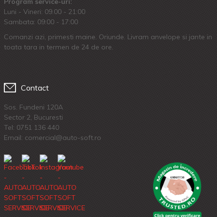
Program service-uri:
Luni - Vineri: 09.00 - 21:00
Sambata: 09:00 - 17:00
Comanzi azi, primesti maine. Oriunde. Livram anvelope si jante in
toata tara in termen de 24 de ore.
Contact
Sos. Fundeni 120A
Sector 2, Bucuresti
Tel:
0751 136 440
Email: comercial@auto-soft.ro