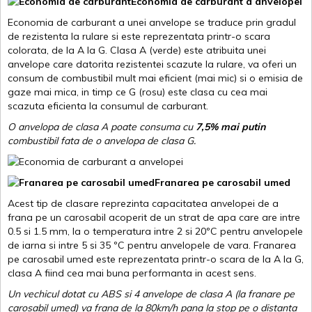
Economia de carburant a anvelopei
Economia de carburant a unei anvelope se traduce prin gradul
de rezistenta la rulare si este reprezentata printr-o scara
colorata, de la A la G. Clasa A (verde) este atribuita unei
anvelope care datorita rezistentei scazute la rulare, va oferi un
consum de combustibil mult mai eficient (mai mic) si o emisia de
gaze mai mica, in timp ce G (rosu) este clasa cu cea mai
scazuta eficienta la consumul de carburant.
O anvelopa de clasa A poate consuma cu
7,5% mai putin
combustibil fata de o anvelopa de clasa G.
Franarea pe carosabil umed
Acest tip de clasare reprezinta capacitatea anvelopei de a
frana pe un carosabil acoperit de un strat de apa care are intre
0.5 si 1.5 mm, la o temperatura intre 2 si 20ºC pentru anvelopele
de iarna si intre 5 si 35 ºC pentru anvelopele de vara. Franarea
pe carosabil umed este reprezentata printr-o scara de la A la G,
clasa A fiind cea mai buna performanta in acest sens.
Un vechicul dotat cu ABS si 4 anvelope de clasa A (la franare pe
carosabil umed) va frana de la 80km/h pana la stop pe o distanta