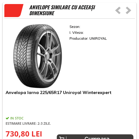
ANVELOPE SIMILARE CU ACEEAȘI
DIMENSIUNE
Sezon:
I. Viteza:
Producator:
UNIROYAL
A
Anvelopa Iarna 225/65R17 Uniroyal Winterexpert
4
IN STOC
E
ESTIMARE LIVRARE: 2-3 ZILE.
730,80 LEI
Cumpara