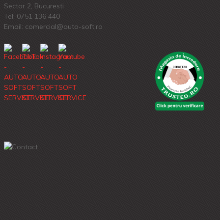
Sector 2, Bucuresti
Tel:
0751 136 440
Email: comercial@auto-soft.ro