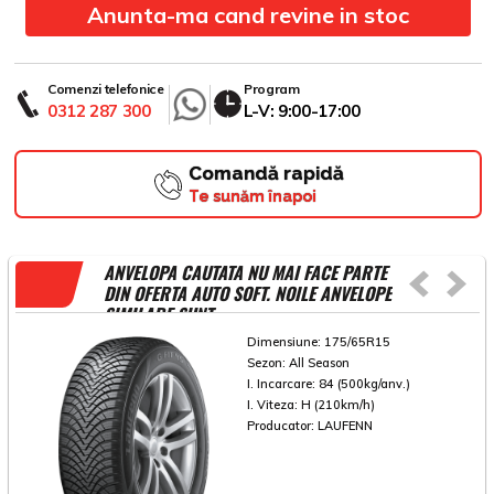
Anunta-ma cand revine in stoc
Comenzi telefonice
Program
0312 287 300
L-V: 9:00-17:00
Comandă rapidă
Te sunăm înapoi
ANVELOPA CAUTATA NU MAI FACE PARTE
DIN OFERTA AUTO SOFT. NOILE ANVELOPE
SIMILARE SUNT
Dimensiune:
175/65R15
Sezon:
All Season
I. Incarcare:
84 (500kg/anv.)
I. Viteza:
H (210km/h)
Producator:
LAUFENN