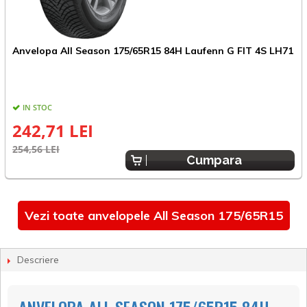
A
Anvelopa All Season 175/65R15 84H Laufenn G FIT 4S LH71
IN STOC
242,71 LEI
3
254,56 LEI
Cumpara
Vezi toate anvelopele All Season 175/65R15
Descriere