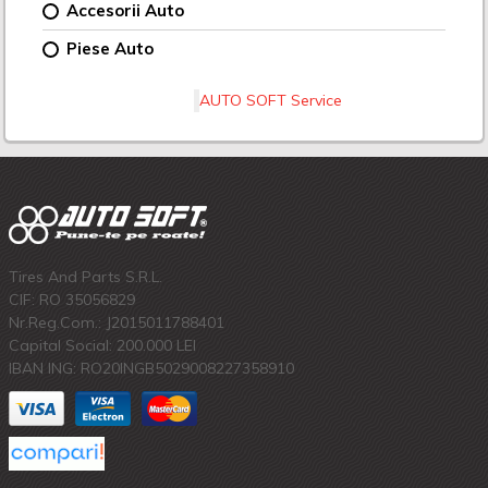
Accesorii Auto
Piese Auto
AUTO SOFT Service
Tires And Parts S.R.L.
CIF: RO 35056829
Nr.Reg.Com.: J2015011788401
Capital Social: 200.000 LEI
IBAN ING: RO20INGB5029008227358910