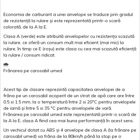
Economia de carburant a
unei
anvelope
se traduce
prin
gradul
de
rezistență
la
rulare
și
este
reprezentată
printr
-o
scară
colorată
, de la
A
la
E
.
Clasa
A
(
verde
)
este
atribuită
anvelopelor
cu
rezistența
scazută
la
rulare
,
ce
oferă
un
consum
mult
mai
eficient
(
mai
mic) la
rulare
,
în
timp
ce
E
(
roșu
)
este
clasa
cu
cea
mai
scazută
eficiență
la
rulare
/
consum
ridicat
.
Frânarea
pe
carosabil
umed
Acest
tip de
clasare
reprezintă
capacitatea
anvelopei
de a
frâna
pe un
carosabil
acoperit
de un
strat
de
apă
care are
între
0.5
si
1.5 mm, la o
temperatură
între
2
si
20ºC
pentru
anvelopele
de
iarnă
și
între
5
si
35 ºC
pentru
anvelopele
de
vară
.
Frânarea
pe
carosabil
umed
este
reprezentată
printr
-o
scară
de
la
A
la
E
,
clasa
A
fiind
cea
mai
buna
performanță
în
acest
sens.
Un
vechicul
dotat
cu ABS
și
4
anvelope
de
clasa
A
(la
frânare
pe
carosabil
umed
)
va
frâna
de la 80km/h
până
la stop pe o