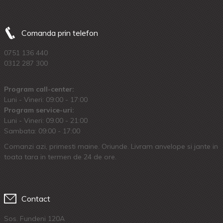
Comanda prin telefon
0751 136 440
0312 287 300
Program call-center:
Luni - Vineri: 09:00 - 17:00
Program service-uri:
Luni - Vineri: 09.00 - 21:00
Sambata: 09:00 - 17:00
Comanzi azi, primesti maine. Oriunde. Livram anvelope si jante in
toata tara in termen de 24 de ore.
Contact
Sos. Fundeni 120A