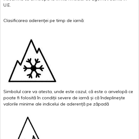
U.E.
Clasificarea
aderenței
pe
timp
de
iarnă
:
Simbolul
care
va
atesta
,
unde
este
cazul
,
că
este
o
anvelopă
ce
poate
fi
folosită
în
condiții
severe de
iarnă
și
că
îndeplinește
valor
i
le
minime
ale
indicelui
de
aderență
pe
zăpadă