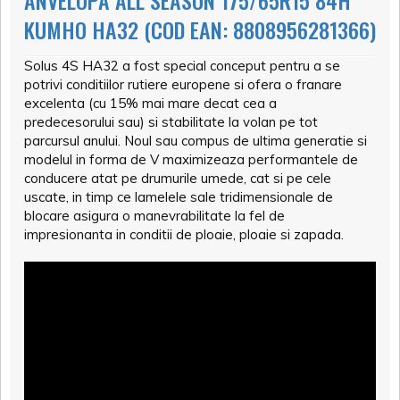
ANVELOPA ALL SEASON 175/65R15 84H
KUMHO HA32 (COD EAN: 8808956281366)
Solus 4S HA32 a fost special conceput pentru a se
potrivi conditiilor rutiere europene si ofera o franare
excelenta (cu 15% mai mare decat cea a
predecesorului sau) si stabilitate la volan pe tot
parcursul anului. Noul sau compus de ultima generatie si
modelul in forma de V maximizeaza performantele de
conducere atat pe drumurile umede, cat si pe cele
uscate, in timp ce lamelele sale tridimensionale de
blocare asigura o manevrabilitate la fel de
impresionanta in conditii de ploaie, ploaie si zapada.