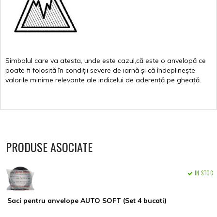
Simbolul
care
va
atesta
,
unde
este
cazul,că
este
o
anvelopă
ce
poate
fi
folosită
în
condiții
severe de
iarnă
și
că
îndeplinește
valorile
minime
relevante
ale
indicelui
de
aderență
pe
gheață
.
PRODUSE ASOCIATE
IN STOC
Saci pentru anvelope AUTO SOFT (Set 4 bucati)