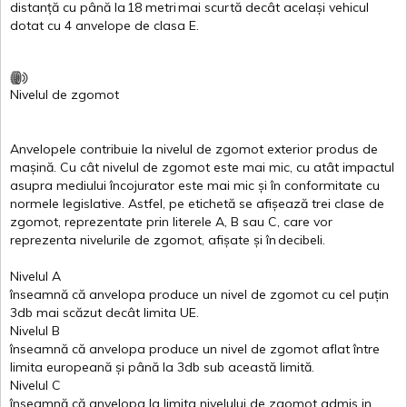
distanță
cu
până
la
18
metri
mai
scurtă
decât
același
vehicul
dotat
cu 4
anvelope
de
clasa
E
.
Nivelul
de
zgomot
Anvelopele
contribuie
la
nivelul
de
zgomot
exterior
produs
de
mașină
. Cu
cât
nivelul
de
zgomot
este
mai
mic, cu
atât
impactul
asupra
mediului
încojurator
este
mai
mic
și
în
conformitate
cu
normele
legislative.
Astfel
, pe
etichetă
se
afișează
trei
clase
de
zgomot
,
reprezentate
prin
literele
A
,
B
sau
C
, care
vor
reprezenta
nivelurile
de
zgomot
,
afișate
și
în
decibeli
.
Nivelul
A
înseamnă
că
anvelopa
produce un
nivel
de
zgomot
cu
cel
puțin
3db
mai
scăzut
decât
limita
UE.
Nivelul
B
înseamnă
că
anvelopa
produce un
nivel
de
zgomot
aflat
între
limita
europeană
și
până
la 3db sub
această
limită
.
Nivelul
C
înseamnă
că
anvelopa
la
limita
nivelului
de
zgomot
admis in