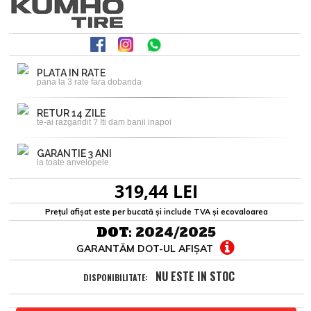
PLATA IN RATE
pana la 3 rate fara dobanda
RETUR 14 ZILE
te-ai razgandit ? Iti dam banii inapoi
GARANTIE 3 ANI
la toate anvelopele
319,44 LEI
Prețul afișat este per bucată și include TVA și ecovaloarea
DOT:
2024/2025
GARANTĂM DOT-UL AFIȘAT
NU ESTE IN STOC
DISPONIBILITATE: