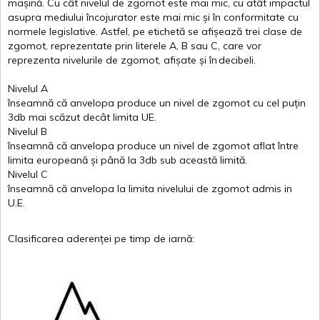
mașină
. Cu
cât
nivelul
de
zgomot
este
mai
mic, cu
atât
impactul
asupra
mediului
încojurator
este
mai
mic
și
în
conformitate
cu
normele
legislative.
Astfel
, pe
etichetă
se
afișează
trei
clase
de
zgomot
,
reprezentate
prin
literele
A
,
B
sau
C
, care
vor
reprezenta
nivelurile
de
zgomot
,
afișate
și
în
decibeli
.
Nivelul
A
înseamnă
că
anvelopa
produce un
nivel
de
zgomot
cu
cel
puțin
3db
mai
scăzut
decât
limita
UE.
Nivelul
B
înseamnă
că
anvelopa
produce un
nivel
de
zgomot
aflat
între
limita
europeană
și
până
la 3db sub
această
limită
.
Nivelul
C
înseamnă
că
anvelopa
la
limita
nivelului
de
zgomot
admis in
U.E.
Clasificarea
aderenței
pe
timp
de
iarnă
: