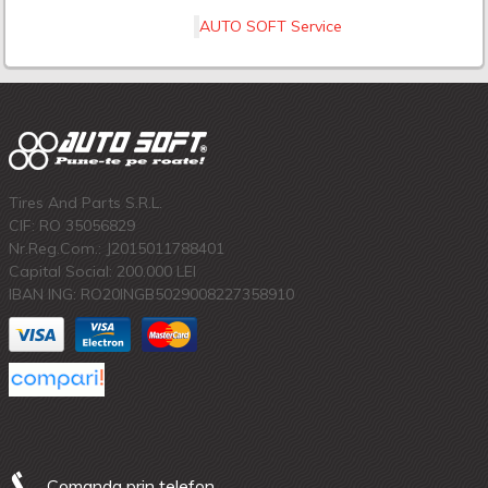
AUTO SOFT Service
Tires And Parts S.R.L.
CIF: RO 35056829
Nr.Reg.Com.: J2015011788401
Capital Social: 200.000 LEI
IBAN ING: RO20INGB5029008227358910
Comanda prin telefon