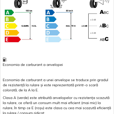
Economia de carburant
a
anvelopei
Economia de carburant a
unei
anvelope
se traduce
prin
gradul
de
rezistență
la
rulare
și
este
reprezentată
printr
-o
scară
colorată
, de la
A
la
E
.
Clasa
A
(
verde
)
este
atribuită
anvelopelor
cu
rezistența
scazută
la
rulare
,
ce
oferă
un
consum
mult
mai
eficient
(
mai
mic) la
rulare
,
în
timp
ce
E
(
roșu
)
este
clasa
cu
cea
mai
scazută
eficiență
la
rulare
/
consum
ridicat
.