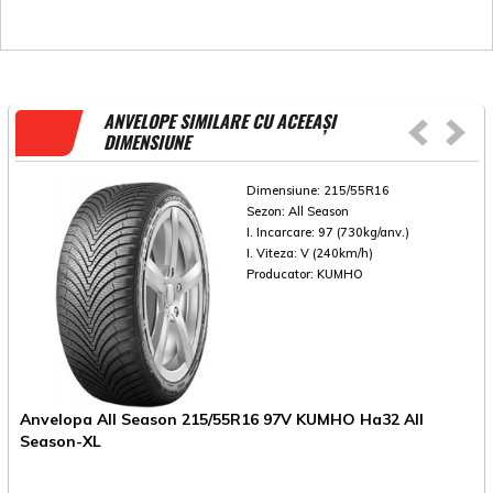
ANVELOPE SIMILARE CU ACEEAȘI
DIMENSIUNE
Dimensiune:
215/55R16
Sezon:
All Season
I. Incarcare:
97 (730kg/anv.)
I. Viteza:
V (240km/h)
Producator:
KUMHO
Anvelopa All Season 215/55R16 97V KUMHO Ha32 All
A
Season-XL