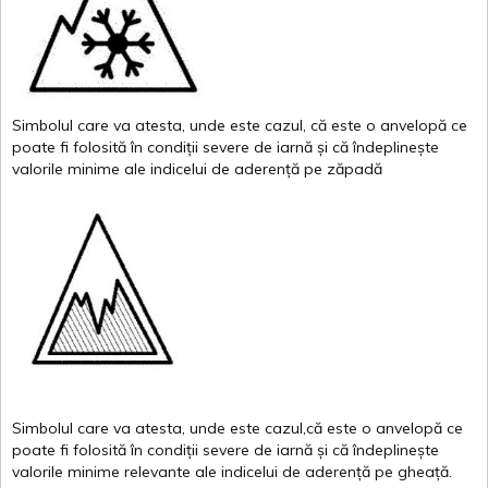
Simbolul
care
va
atesta
,
unde
este
cazul
,
că
este
o
anvelopă
ce
poate
fi
folosită
în
condiții
severe de
iarnă
și
că
îndeplinește
valor
i
le
minime
ale
indicelui
de
aderență
pe
zăpadă
Simbolul
care
va
atesta
,
unde
este
cazul,că
este
o
anvelopă
ce
poate
fi
folosită
în
condiții
severe de
iarnă
și
că
îndeplinește
valorile
minime
relevante
ale
indicelui
de
aderență
pe
gheață
.