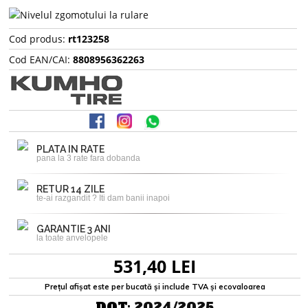
Cod produs:
rt123258
Cod EAN/CAI:
8808956362263
PLATA IN RATE
pana la 3 rate fara dobanda
RETUR 14 ZILE
te-ai razgandit ? Iti dam banii inapoi
GARANTIE 3 ANI
la toate anvelopele
531,40 LEI
Prețul afișat este per bucată și include TVA și ecovaloarea
DOT:
2024/2025