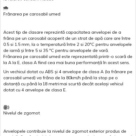
Frânarea
pe
carosabil
umed
Acest
tip de
clasare
reprezintă
capacitatea
anvelopei
de a
frâna
pe un
carosabil
acoperit
de un
strat
de
apă
care are
între
0.5
si
1.5 mm, la o
temperatură
între
2
si
20ºC
pentru
anvelopele
de
iarnă
și
între
5
si
35 ºC
pentru
anvelopele
de
vară
.
Frânarea
pe
carosabil
umed
este
reprezentată
printr
-o
scară
de
la
A
la
E
,
clasa
A
fiind
cea
mai
buna
performanță
în
acest
sens.
Un
vechicul
dotat
cu ABS
și
4
anvelope
de
clasa
A
(la
frânare
pe
carosabil
umed
)
va
frâna
de la 80km/h
până
la stop pe o
distanță
cu
până
la
18
metri
mai
scurtă
decât
același
vehicul
dotat
cu 4
anvelope
de
clasa
E
.
Nivelul
de
zgomot
Anvelopele
contribuie
la
nivelul
de
zgomot
exterior
produs
de