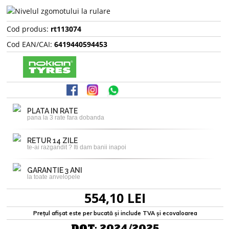
Cod produs:
rt113074
Cod EAN/CAI:
6419440594453
PLATA IN RATE
pana la 3 rate fara dobanda
RETUR 14 ZILE
te-ai razgandit ? Iti dam banii inapoi
GARANTIE 3 ANI
la toate anvelopele
554,10 LEI
Prețul afișat este per bucată și include TVA și ecovaloarea
DOT:
2024/2025