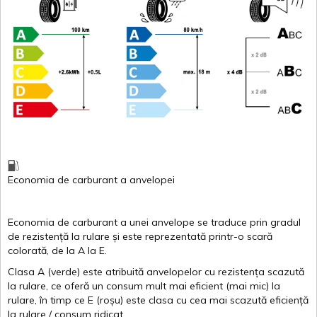
Economia de carburant
a
anvelopei
Economia de carburant a
unei
anvelope
se traduce
prin
gradul
de
rezistență
la
rulare
și
este
reprezentată
printr
-o
scară
colorată
, de la
A
la
E
.
Clasa
A
(
verde
)
este
atribuită
anvelopelor
cu
rezistența
scazută
la
rulare
,
ce
oferă
un
consum
mult
mai
eficient
(
mai
mic) la
rulare
,
în
timp
ce
E
(
roșu
)
este
clasa
cu
cea
mai
scazută
eficiență
la
rulare
/
consum
ridicat
.