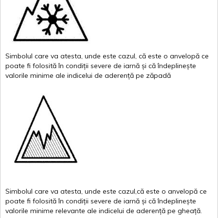
Simbolul
care
va
atesta
,
unde
este
cazul
,
că
este
o
anvelopă
ce
poate
fi
folosită
în
condiții
severe de
iarnă
și
că
îndeplinește
valor
i
le
minime
ale
indicelui
de
aderență
pe
zăpadă
Simbolul
care
va
atesta
,
unde
este
cazul,că
este
o
anvelopă
ce
poate
fi
folosită
în
condiții
severe de
iarnă
și
că
îndeplinește
valorile
minime
relevante
ale
indicelui
de
aderență
pe
gheață
.