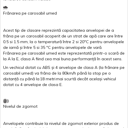
Frânarea
pe
carosabil
umed
Acest
tip de
clasare
reprezintă
capacitatea
anvelopei
de a
frâna
pe un
carosabil
acoperit
de un
strat
de
apă
care are
între
0.5
si
1.5 mm, la o
temperatură
între
2
si
20ºC
pentru
anvelopele
de
iarnă
și
între
5
si
35 ºC
pentru
anvelopele
de
vară
.
Frânarea
pe
carosabil
umed
este
reprezentată
printr
-o
scară
de
la
A
la
E
,
clasa
A
fiind
cea
mai
buna
performanță
în
acest
sens.
Un
vechicul
dotat
cu ABS
și
4
anvelope
de
clasa
A
(la
frânare
pe
carosabil
umed
)
va
frâna
de la 80km/h
până
la stop pe o
distanță
cu
până
la
18
metri
mai
scurtă
decât
același
vehicul
dotat
cu 4
anvelope
de
clasa
E
.
Nivelul
de
zgomot
Anvelopele
contribuie
la
nivelul
de
zgomot
exterior
produs
de