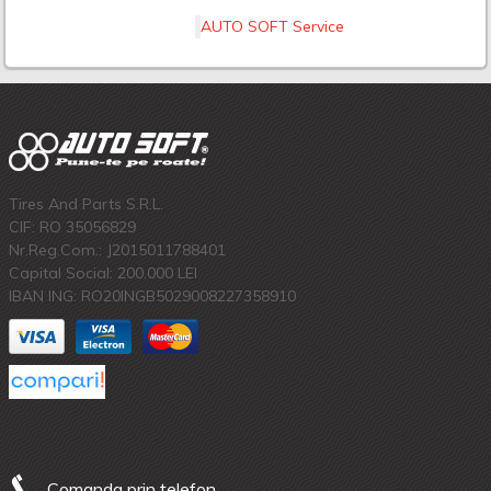
AUTO SOFT Service
Tires And Parts S.R.L.
CIF: RO 35056829
Nr.Reg.Com.: J2015011788401
Capital Social: 200.000 LEI
IBAN ING: RO20INGB5029008227358910
Comanda prin telefon