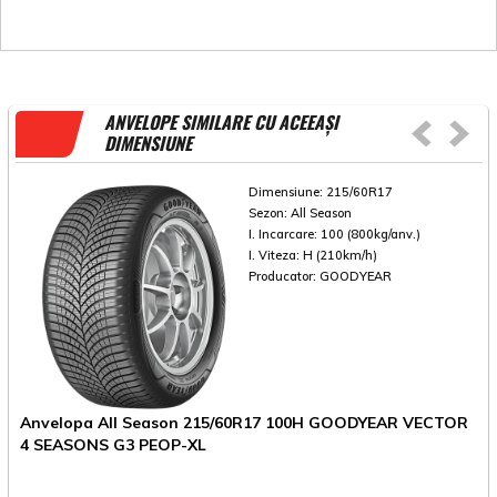
ANVELOPE SIMILARE CU ACEEAȘI
DIMENSIUNE
Dimensiune:
215/60R17
Sezon:
All Season
I. Incarcare:
100 (800kg/anv.)
I. Viteza:
H (210km/h)
Producator:
GOODYEAR
Anvelopa All Season 215/60R17 100H GOODYEAR VECTOR
A
4 SEASONS G3 PEOP-XL
C