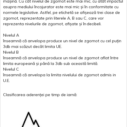
mașină
. Cu
cât
nivelul
de
zgomot
este
mai
mic, cu
atât
impactul
asupra
mediului
încojurator
este
mai
mic
și
în
conformitate
cu
normele
legislative.
Astfel
, pe
etichetă
se
afișează
trei
clase
de
zgomot
,
reprezentate
prin
literele
A
,
B
sau
C
, care
vor
reprezenta
nivelurile
de
zgomot
,
afișate
și
în
decibeli
.
Nivelul
A
înseamnă
că
anvelopa
produce un
nivel
de
zgomot
cu
cel
puțin
3db
mai
scăzut
decât
limita
UE.
Nivelul
B
înseamnă
că
anvelopa
produce un
nivel
de
zgomot
aflat
între
limita
europeană
și
până
la 3db sub
această
limită
.
Nivelul
C
înseamnă
că
anvelopa
la
limita
nivelului
de
zgomot
admis in
U.E.
Clasificarea
aderenței
pe
timp
de
iarnă
: