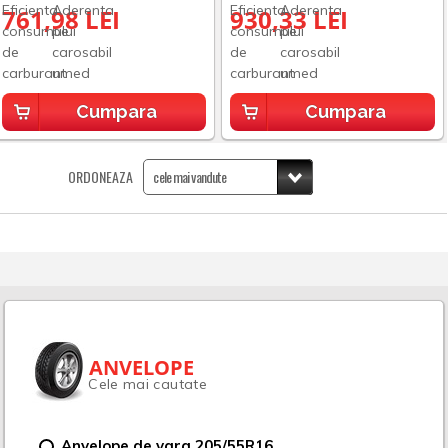
761,98 LEI
930,33 LEI
Cumpara
Cumpara
ORDONEAZA
ANVELOPE
Cele mai cautate
Anvelope de vara 205/55R16