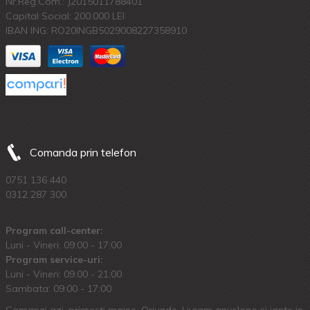
Nr.Reg.Com.: J2015011788401
Capital Social: 200.000 LEI
IBAN ING: RO20INGB5029008227358910
Comanda prin telefon
0751 136 440
0312 287 300
Program call-center:
Luni - Vineri: 09:00 - 17:00
Program service-uri:
Luni - Vineri: 09.00 - 21:00
Sambata: 09:00 - 17:00