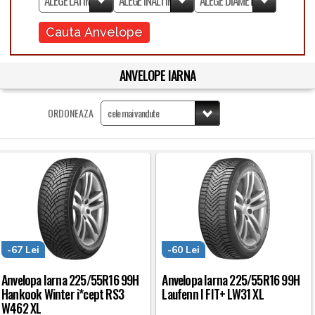
Cauta Anvelope
ANVELOPE IARNA
ORDONEAZA
-67 Lei
-60 Lei
Anvelopa Iarna 225/55R16 99H
Anvelopa Iarna 225/55R16 99H
Hankook Winter i*cept RS3
Laufenn I FIT+ LW31 XL
W462 XL