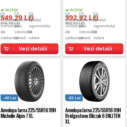
IN STOC
IN STOC
549,29 LEI
392,92 LEI
616,10 LEI
452,53 LEI
Vezi detalii
Vezi detalii
-40 Lei
-81 Lei
Anvelopa Iarna 225/55R16 99H
Anvelopa Iarna 225/55R16 99H
Michelin Alpin 7 XL
Bridgestone Blizzak 6 ENLITEN
XL