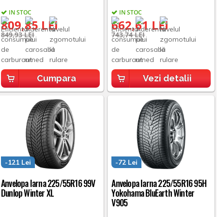
IN STOC
IN STOC
809,85 LEI
662,61 LEI
849,93 LEI
743,74 LEI
Cumpara
Vezi detalii
-121 Lei
-72 Lei
Anvelopa Iarna 225/55R16 99V
Anvelopa Iarna 225/55R16 95H
Dunlop Winter XL
Yokohama BluEarth Winter
V905