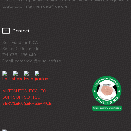
Comanzi azi, primesti maine. Oriunde. Livram anvelope si jante in
toata tara in termen de 24 de ore.
Contact
Sos. Fundeni 120A
Sector 2, Bucuresti
Tel:
0751 136 440
Email: comercial@auto-soft.ro