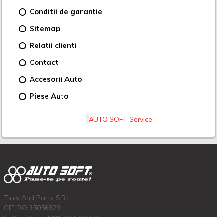
Conditii de garantie
Sitemap
Relatii clienti
Contact
Accesorii Auto
Piese Auto
AUTO SOFT Service
Tires And Parts S.R.L.
CIF: RO 35056829