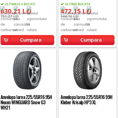
ULTIMELE 4 BUCATI
ULTIMA BUCATA
630,21 LEI
472,15 LEI
751,27 LEI
544,16 LEI
Cumpara
Cumpara
Anvelopa Iarna 225/55R16 95H
Anvelopa Iarna 225/55R16 99H
Nexen WINGUARD Snow G3
Kleber Krisalp HP3 XL
WH21