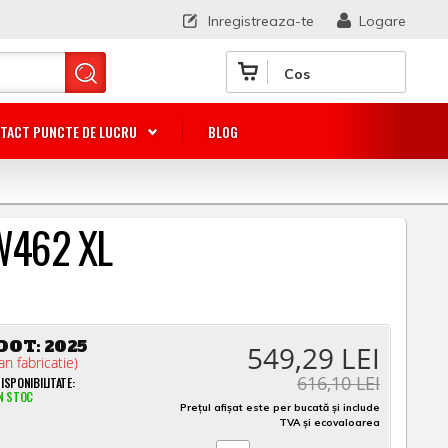
Inregistreaza-te
Logare
Cos
TACT PUNCTE DE LUCRU
BLOG
 W462 XL
DOT:
2025
549,29 LEI
an fabricatie)
616,10 LEI
ISPONIBILITATE:
N STOC
Prețul afișat este per bucată și include
TVA și ecovaloarea