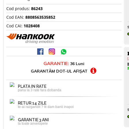
Cod produs:
86243
Cod EAN:
8808563535852
Cod CAI:
1028408
S
(
GARANTIE:
36 Luni
D
I
GARANTĂM DOT-UL AFIȘAT
PLATA IN RATE
pana la 3 rate fara dobanda
RETUR 14 ZILE
te-ai razgandit ? Iti dam banii inapoi
S
GARANTIE 3 ANI
la toate anvelopele