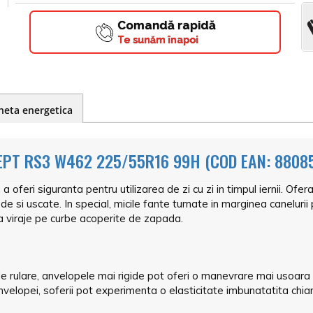
Comandă rapidă
Te sunăm înapoi
heta energetica
PT RS3 W462 225/55R16 99H (COD EAN: 8808
eri siguranta pentru utilizarea de zi cu zi in timpul iernii. Ofer
de si uscate. In special, micile fante turnate in marginea canelur
 la viraje pe curbe acoperite de zapada.
de rulare, anvelopele mai rigide pot oferi o manevrare mai usoara a
anvelopei, soferii pot experimenta o elasticitate imbunatatita chia