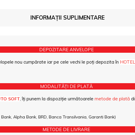
INFORMAȚII SUPLIMENTARE
DEPOZITARE ANVELOPE
opele nou cumpărate iar pe cele vechi le poți depozita în
HOTEL
MODALITĂȚI DE PLATĂ
, îți punem la dispoziție următoarele
metode de plată
di
UTO SOFT
pe Bank, Alpha Bank, BRD, Banca Transilvania, Garanti Bank)
METODE DE LIVRARE