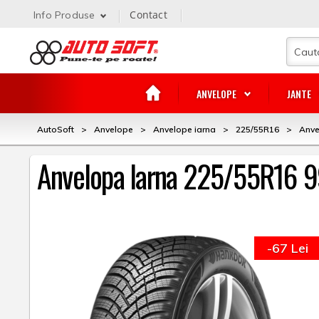
Contact
Info Produse
ANVELOPE
JANTE
AutoSoft
>
Anvelope
>
Anvelope iarna
>
225/55R16
>
Anve
Anvelopa Iarna 225/55R16 
-67 Lei