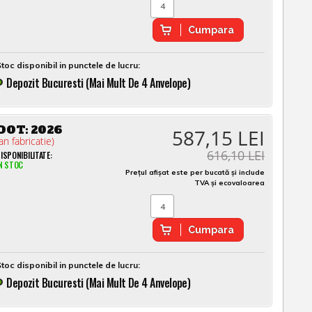
Cumpara
toc disponibil in punctele de lucru:
Depozit Bucuresti (mai Mult De 4 Anvelope)
DOT:
2026
587,15 LEI
an fabricatie)
616,10 LEI
ISPONIBILITATE:
N STOC
Prețul afișat este per bucată și include
TVA și ecovaloarea
Cumpara
toc disponibil in punctele de lucru:
Depozit Bucuresti (mai Mult De 4 Anvelope)