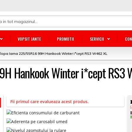
VOPSIT JANTE
PROMOTII
SERVICII
CON
lopa Iarna 225/55R16 99H Hankook Winter i*cept RS3 W462 XL
99H Hankook Winter i*cept RS3
Fii primul care evalueaza acest produs.
(
D
I