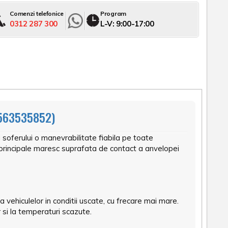
Comenzi telefonice
Program
0312 287 300
L-V: 9:00-17:00
563535852)
a soferului o manevrabilitate fiabila pe toate
ii principale maresc suprafata de contact a anvelopei
 vehiculelor in conditii uscate, cu frecare mai mare.
r si la temperaturi scazute.