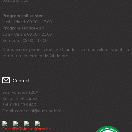
0312 287 300
Program call-center:
Luni - Vineri: 09:00 - 17:00
Program service-uri:
Luni - Vineri: 09.00 - 21:00
Sambata: 09:00 - 17:00
Comanzi azi, primesti maine. Oriunde. Livram anvelope si jante in
toata tara in termen de 24 de ore.
Contact
Sos. Fundeni 120A
Sector 2, Bucuresti
Tel:
0751 136 440
Email: comercial@auto-soft.ro