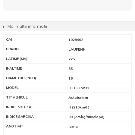
Mai multe informatii
CAI
1029492
BRAND
LAUFENN
LATIME (MM)
225
INALTIME
55
DIAMETRU (INCH)
16
MODEL
I FIT+ LW31
TIP VEHICUL
Autoturism
INDICE VITEZA
H (210km/h)
INDICE SARCINA
99 (775kg/anvelopa)
ANOTIMP
Iarna