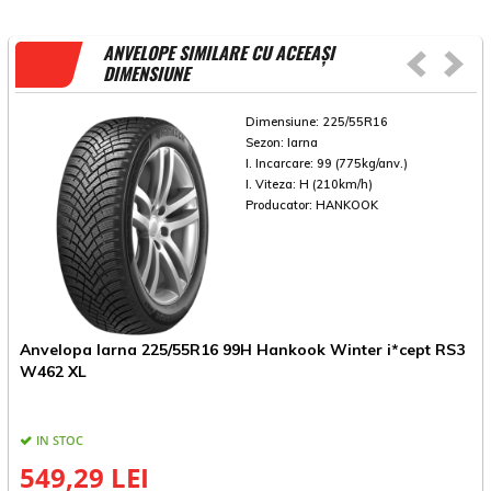
ANVELOPE SIMILARE CU ACEEAȘI
DIMENSIUNE
Dimensiune:
225/55R16
Sezon:
Iarna
I. Incarcare:
99 (775kg/anv.)
I. Viteza:
H (210km/h)
Producator:
HANKOOK
Anvelopa Iarna 225/55R16 99H Hankook Winter i*cept RS3
A
W462 XL
IN STOC
549,29 LEI