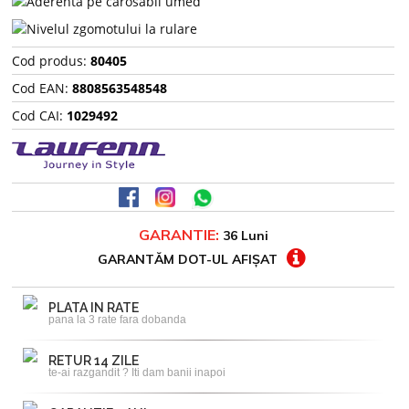
Cod produs:
80405
Cod EAN:
8808563548548
Cod CAI:
1029492
GARANTIE:
36 Luni
GARANTĂM DOT-UL AFIȘAT
PLATA IN RATE
pana la 3 rate fara dobanda
RETUR 14 ZILE
te-ai razgandit ? Iti dam banii inapoi