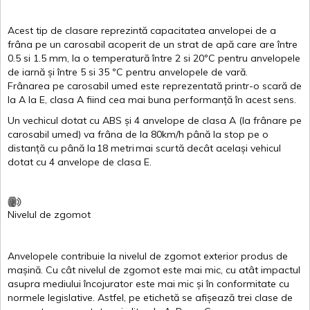
Acest
tip de
clasare
reprezintă
capacitatea
anvelopei
de a
frâna
pe un
carosabil
acoperit
de un
strat
de
apă
care are
între
0.5
si
1.5 mm, la o
temperatură
între
2
si
20ºC
pentru
anvelopele
de
iarnă
și
între
5
si
35 ºC
pentru
anvelopele
de
vară
.
Frânarea
pe
carosabil
umed
este
reprezentată
printr
-o
scară
de
la
A
la
E
,
clasa
A
fiind
cea
mai
buna
performanță
în
acest
sens.
Un
vechicul
dotat
cu ABS
și
4
anvelope
de
clasa
A
(la
frânare
pe
carosabil
umed
)
va
frâna
de la 80km/h
până
la stop pe o
distanță
cu
până
la
18
metri
mai
scurtă
decât
același
vehicul
dotat
cu 4
anvelope
de
clasa
E
.
Nivelul
de
zgomot
Anvelopele
contribuie
la
nivelul
de
zgomot
exterior
produs
de
mașină
. Cu
cât
nivelul
de
zgomot
este
mai
mic, cu
atât
impactul
asupra
mediului
încojurator
este
mai
mic
și
în
conformitate
cu
normele
legislative.
Astfel
, pe
etichetă
se
afișează
trei
clase
de