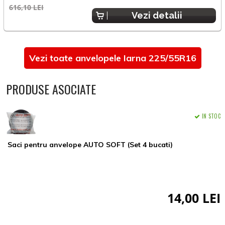
616,10 LEI
8
Vezi detalii
Vezi toate anvelopele Iarna 225/55R16
PRODUSE ASOCIATE
IN STOC
Saci pentru anvelope AUTO SOFT (Set 4 bucati)
14,00 LEI