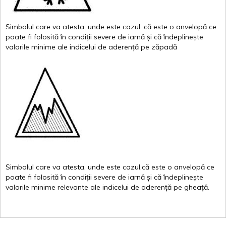
Simbolul
care
va
atesta
,
unde
este
cazul
,
că
este
o
anvelopă
ce
poate
fi
folosită
în
condiții
severe de
iarnă
și
că
îndeplinește
valor
i
le
minime
ale
indicelui
de
aderență
pe
zăpadă
Simbolul
care
va
atesta
,
unde
este
cazul,că
este
o
anvelopă
ce
poate
fi
folosită
în
condiții
severe de
iarnă
și
că
îndeplinește
valorile
minime
relevante
ale
indicelui
de
aderență
pe
gheață
.