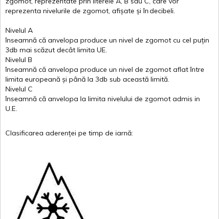
zgomot
,
reprezentate
prin
literele
A
,
B
sau
C
, care
vor
reprezenta
nivelurile
de
zgomot
,
afișate
și
în
decibeli
.
Nivelul
A
înseamnă
că
anvelopa
produce un
nivel
de
zgomot
cu
cel
puțin
3db
mai
scăzut
decât
limita
UE.
Nivelul
B
înseamnă
că
anvelopa
produce un
nivel
de
zgomot
aflat
între
limita
europeană
și
până
la 3db sub
această
limită
.
Nivelul
C
înseamnă
că
anvelopa
la
limita
nivelului
de
zgomot
admis in
U.E.
Clasificarea
aderenței
pe
timp
de
iarnă
: