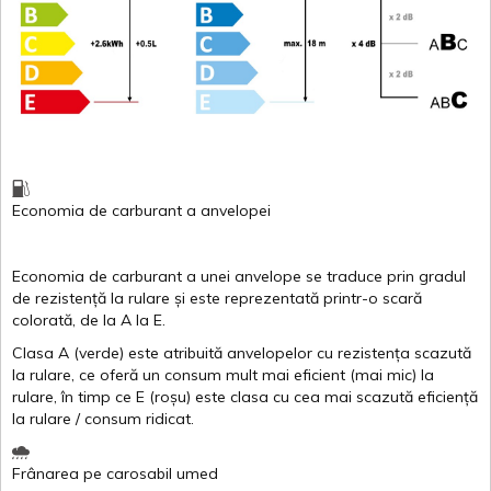
Economia de carburant
a
anvelopei
Economia de carburant a
unei
anvelope
se traduce
prin
gradul
de
rezistență
la
rulare
și
este
reprezentată
printr
-o
scară
colorată
, de la
A
la
E
.
Clasa
A
(
verde
)
este
atribuită
anvelopelor
cu
rezistența
scazută
la
rulare
,
ce
oferă
un
consum
mult
mai
eficient
(
mai
mic) la
rulare
,
în
timp
ce
E
(
roșu
)
este
clasa
cu
cea
mai
scazută
eficiență
la
rulare
/
consum
ridicat
.
Frânarea
pe
carosabil
umed