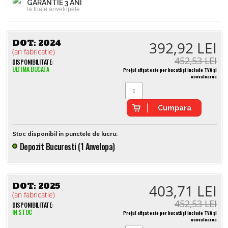
GARANTIE 3 ANI
la toate anvelopele
DOT:
2024
392,92 LEI
(an fabricatie)
452,53 LEI
DISPONIBILITATE:
ULTIMA BUCATA
Prețul afișat este per bucată și include TVA și
ecovaloarea
Cumpara
Stoc disponibil in punctele de lucru:
Depozit Bucuresti (1 Anvelopa)
DOT:
2025
403,71 LEI
(an fabricatie)
452,53 LEI
DISPONIBILITATE:
IN STOC
Prețul afișat este per bucată și include TVA și
ecovaloarea