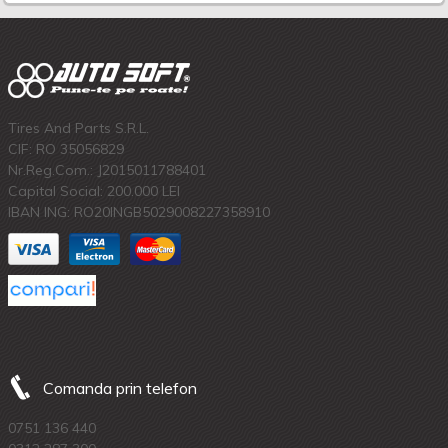
Tires And Parts S.R.L.
CIF: RO 35056829
Nr.Reg.Com.: J2015011788401
Capital Social: 200.000 LEI
IBAN ING: RO20INGB5029008227358910
Comanda prin telefon
0751 136 440