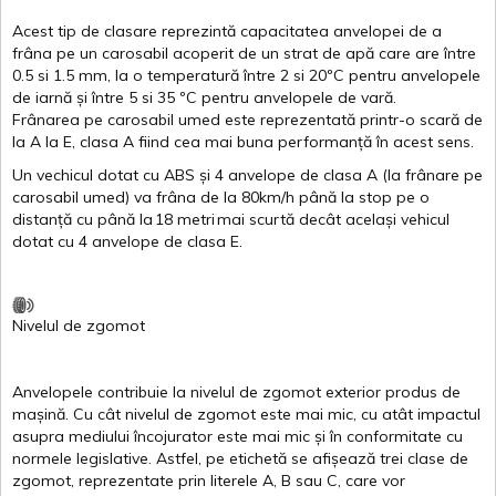
Acest
tip de
clasare
reprezintă
capacitatea
anvelopei
de a
frâna
pe un
carosabil
acoperit
de un
strat
de
apă
care are
între
0.5
si
1.5 mm, la o
temperatură
între
2
si
20ºC
pentru
anvelopele
de
iarnă
și
între
5
si
35 ºC
pentru
anvelopele
de
vară
.
Frânarea
pe
carosabil
umed
este
reprezentată
printr
-o
scară
de
la
A
la
E
,
clasa
A
fiind
cea
mai
buna
performanță
în
acest
sens.
Un
vechicul
dotat
cu ABS
și
4
anvelope
de
clasa
A
(la
frânare
pe
carosabil
umed
)
va
frâna
de la 80km/h
până
la stop pe o
distanță
cu
până
la
18
metri
mai
scurtă
decât
același
vehicul
dotat
cu 4
anvelope
de
clasa
E
.
Nivelul
de
zgomot
Anvelopele
contribuie
la
nivelul
de
zgomot
exterior
produs
de
mașină
. Cu
cât
nivelul
de
zgomot
este
mai
mic, cu
atât
impactul
asupra
mediului
încojurator
este
mai
mic
și
în
conformitate
cu
normele
legislative.
Astfel
, pe
etichetă
se
afișează
trei
clase
de
zgomot
,
reprezentate
prin
literele
A
,
B
sau
C
, care
vor