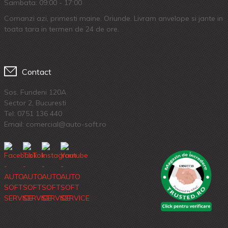
Sambata: 09:00 - 17:00
Comanzi azi, primesti maine. Oriunde. Livram anvelope si jante in
toata tara in termen de 24 de ore.
Contact
Sos. Fundeni 120A
Sector 2, Bucuresti
Tel:
0751 136 440
Email: comercial@auto-soft.ro