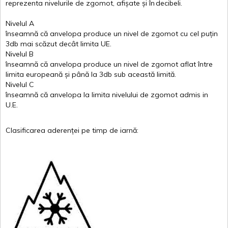
reprezenta
nivelurile
de
zgomot
,
afișate
și
în
decibeli
.
Nivelul
A
înseamnă
că
anvelopa
produce un
nivel
de
zgomot
cu
cel
puțin
3db
mai
scăzut
decât
limita
UE.
Nivelul
B
înseamnă
că
anvelopa
produce un
nivel
de
zgomot
aflat
între
limita
europeană
și
până
la 3db sub
această
limită
.
Nivelul
C
înseamnă
că
anvelopa
la
limita
nivelului
de
zgomot
admis in
U.E.
Clasificarea
aderenței
pe
timp
de
iarnă
: