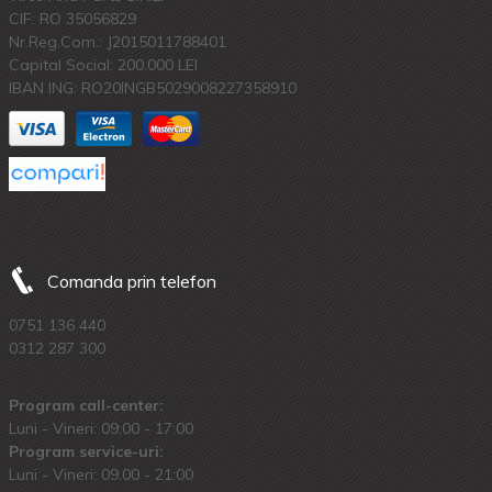
CIF: RO 35056829
Nr.Reg.Com.: J2015011788401
Capital Social: 200.000 LEI
IBAN ING: RO20INGB5029008227358910
Comanda prin telefon
0751 136 440
0312 287 300
Program call-center:
Luni - Vineri: 09:00 - 17:00
Program service-uri:
Luni - Vineri: 09.00 - 21:00