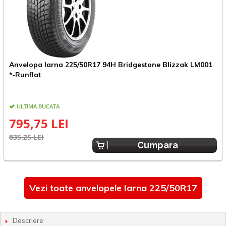
Anvelopa Iarna 225/50R17 94H Bridgestone Blizzak LM001
A
*-Runflat
ULTIMA BUCATA
795,75 LEI
835,25 LEI
5
Cumpara
Vezi toate anvelopele Iarna 225/50R17
Descriere