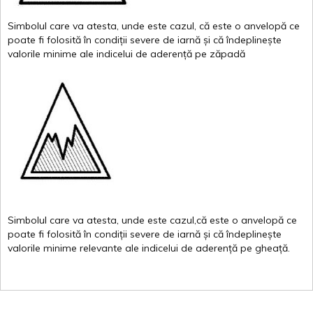
Simbolul
care
va
atesta
,
unde
este
cazul
,
că
este
o
anvelopă
ce
poate
fi
folosită
în
condiții
severe de
iarnă
și
că
îndeplinește
valor
i
le
minime
ale
indicelui
de
aderență
pe
zăpadă
Simbolul
care
va
atesta
,
unde
este
cazul,că
este
o
anvelopă
ce
poate
fi
folosită
în
condiții
severe de
iarnă
și
că
îndeplinește
valorile
minime
relevante
ale
indicelui
de
aderență
pe
gheață
.