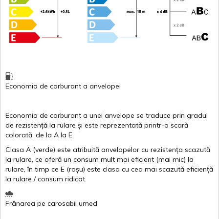
Economia de carburant
a
anvelopei
Economia de carburant a
unei
anvelope
se traduce
prin
gradul
de
rezistență
la
rulare
și
este
reprezentată
printr
-o
scară
colorată
, de la
A
la
E
.
Clasa
A
(
verde
)
este
atribuită
anvelopelor
cu
rezistența
scazută
la
rulare
,
ce
oferă
un
consum
mult
mai
eficient
(
mai
mic) la
rulare
,
în
timp
ce
E
(
roșu
)
este
clasa
cu
cea
mai
scazută
eficiență
la
rulare
/
consum
ridicat
.
Frânarea
pe
carosabil
umed