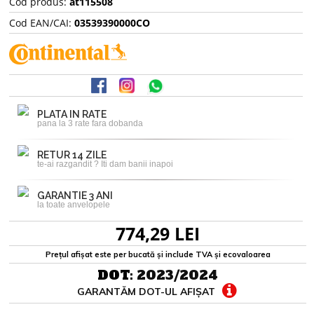
Cod produs:
at115508
Cod EAN/CAI:
03539390000CO
PLATA IN RATE
pana la 3 rate fara dobanda
RETUR 14 ZILE
te-ai razgandit ? Iti dam banii inapoi
GARANTIE 3 ANI
la toate anvelopele
774,29 LEI
Prețul afișat este per bucată și include TVA și ecovaloarea
DOT:
2023/2024
GARANTĂM DOT-UL AFIȘAT