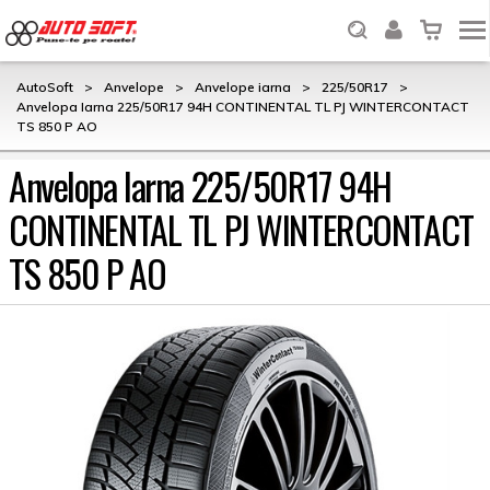
AutoSoft
>
Anvelope
>
Anvelope iarna
>
225/50R17
>
Anvelopa Iarna 225/50R17 94H CONTINENTAL TL PJ WINTERCONTACT
TS 850 P AO
Anvelopa Iarna 225/50R17 94H
CONTINENTAL TL PJ WINTERCONTACT
TS 850 P AO