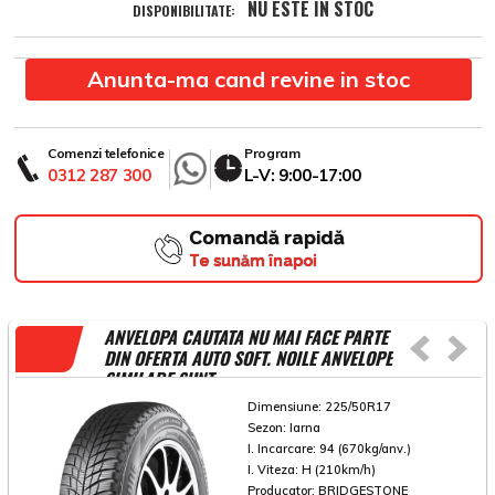
NU ESTE IN STOC
DISPONIBILITATE:
Anunta-ma cand revine in stoc
Comenzi telefonice
Program
0312 287 300
L-V: 9:00-17:00
Comandă rapidă
Te sunăm înapoi
ANVELOPA CAUTATA NU MAI FACE PARTE
DIN OFERTA AUTO SOFT. NOILE ANVELOPE
SIMILARE SUNT
Dimensiune:
225/50R17
Sezon:
Iarna
I. Incarcare:
94 (670kg/anv.)
I. Viteza:
H (210km/h)
Producator:
BRIDGESTONE