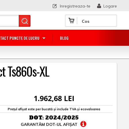
Inregistreaza-te
Logare
Cos
TACT PUNCTE DE LUCRU
BLOG
ct Ts860s-XL
1.962,68 LEI
Prețul afișat este per bucată și include TVA și ecovaloarea
DOT:
2024/2025
GARANTĂM DOT-UL AFIȘAT