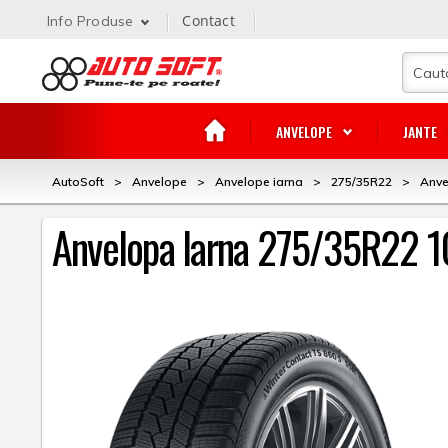
Contact
Info Produse
ANVELOPE
JANTE
AutoSoft
>
Anvelope
>
Anvelope iarna
>
275/35R22
>
Anve
Anvelopa Iarna 275/35R22 