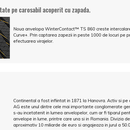
ate pe carosabil acoperit cu zapada.
Noua anvelopa WinterContact™ TS 860 creste intercalare
Curve+. Prin captarea zapezii in peste 1000 de locuri pe p
efectuarea virajelor.
Continental a fost infiintat in 1871 la Hanovra. Activ si pe
AG este unul dintre cele mai importante conglomerate ger
s-au incetatenit in lumea anvelopelor, cum ar fi tiparul pe
anvelope in lume, printre care una si in Romania. Divizia d
aproximativ 10 miliarde de euro si angajeaza in jurul a 50