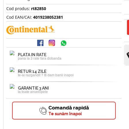
Cod produs:
rt82850
Cod EAN/CAI:
4019238052381
PLATA IN RATE
pana la 3 rate fara dobanda
RETUR 14 ZILE
te-ai razgandit ? Iti dam banii inapoi
GARANTIE 3 ANI
la toate anvelopele
Comandă rapidă
Te sunăm înapoi