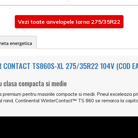
Vezi toate anvelopele Iarna 275/35R22
heta energetica
 CONTACT TS860S-XL 275/35R22 104V (COD EA
ru clasa compacta si medie
remium pentru masinile compacte si medii. Pneul exceleaza prin 
mul rand, Continental WinterContact™ TS 860 se remarca la capitol