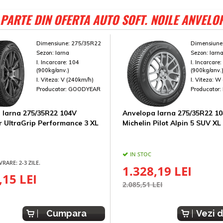
PARTE DIN OFERTA AUTO SOFT. NOILE ANVELO
Dimensiune:
275/35R22
Dimensiune
Sezon:
Iarna
Sezon:
Iarn
I. Incarcare:
104
I. Incarcare
(900kg/anv.)
(900kg/anv.
I. Viteza:
V (240km/h)
I. Viteza:
W 
Producator:
GOODYEAR
Producator:
 Iarna 275/35R22 104V
Anvelopa Iarna 275/35R22 1
 UltraGrip Performance 3 XL
Michelin Pilot Alpin 5 SUV XL
IN STOC
VRARE: 2-3 ZILE.
1.328,19 LEI
,15 LEI
2.085,51 LEI
Cumpara
Vezi d