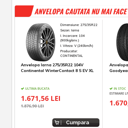
ANVELOPA CAUTATA NU MAI FACE 
Dimensiune:
275/35R22
Sezon:
Iarna
I. Incarcare:
104
(900kg/anv.)
I. Viteza:
V (240km/h)
Producator:
CONTINENTAL
Anvelopa Iarna 275/35R22 104V
Anvelopa
Continental WinterContact 8 S EV XL
Goodyear
ULTIMA BUCATA
IN STOC
ESTIMARE LI
1.671,56 LEI
1.670
1.876,90 LEI
Cumpara