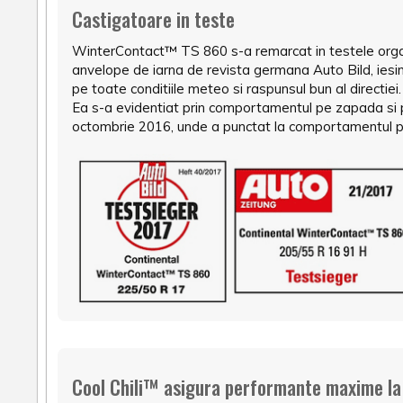
Castigatoare in teste
WinterContact™ TS 860 s-a remarcat in testele organi
anvelope de iarna de revista germana Auto Bild, iesi
pe toate conditiile meteo si raspunsul bun al directi
Ea s-a evidentiat prin comportamentul pe zapada si pe
octombrie 2016, unde a punctat la comportamentul pe 
Cool Chili™ asigura performante maxime la f