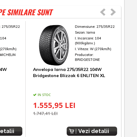
PE SIMILARE SUNT
:
275/35R22
Dimensiune:
275/35R22
a
Sezon:
Iarna
:
104
I. Incarcare:
104
)
(900kg/anv.)
(270km/h)
I. Viteza:
W (270km/h)
MICHELIN
Producator:
BRIDGESTONE
04W
Anvelopa Iarna 275/35R22 104W
Anv
Bridgestone Blizzak 6 ENLITEN XL
AZE
IN STOC
IN
ESTIM
1.555,95 LEI
1.
1.747,41 LEI
etalii
Vezi detalii