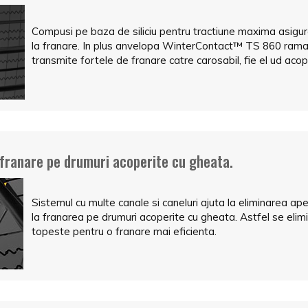
Compusi pe baza de siliciu pentru tractiune maxima asigu
la franare. In plus anvelopa WinterContact™ TS 860 ramane
transmite fortele de franare catre carosabil, fie el ud ac
franare pe drumuri acoperite cu gheata.
Sistemul cu multe canale si caneluri ajuta la eliminarea ap
la franarea pe drumuri acoperite cu gheata. Astfel se elimi
topeste pentru o franare mai eficienta.