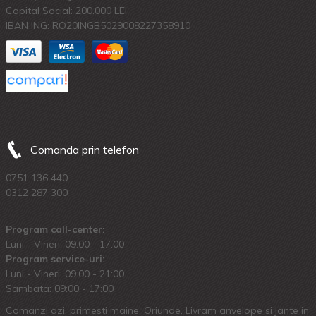
Capital Social: 200.000 LEI
IBAN ING: RO20INGB5029008227358910
Comanda prin telefon
0751 136 440
0312 287 300
Program call-center:
Luni - Vineri: 09:00 - 17:00
Program service-uri:
Luni - Vineri: 09.00 - 21:00
Sambata: 09:00 - 17:00
Comanzi azi, primesti maine. Oriunde. Livram anvelope si jante in