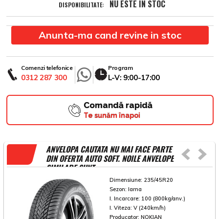
NU ESTE IN STOC
DISPONIBILITATE:
Anunta-ma cand revine in stoc
Comenzi telefonice
Program
0312 287 300
L-V: 9:00-17:00
Comandă rapidă
Te sunăm înapoi
ANVELOPA CAUTATA NU MAI FACE PARTE
DIN OFERTA AUTO SOFT. NOILE ANVELOPE
SIMILARE SUNT
Dimensiune:
235/45R20
Sezon:
Iarna
I. Incarcare:
100 (800kg/anv.)
I. Viteza:
V (240km/h)
Producator:
NOKIAN