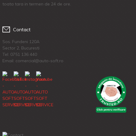
toata tara in termen de 24 de ore.
Contact
Sos. Fundeni 120A
Sector 2, Bucuresti
Tel:
0751 136 440
Email: comercial@auto-soft.ro