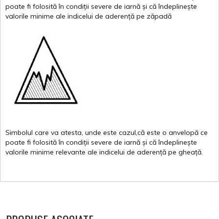
poate
fi
folosită
în
condiții
severe de
iarnă
și
că
îndeplinește
valor
i
le
minime
ale
indicelui
de
aderență
pe
zăpadă
Simbolul
care
va
atesta
,
unde
este
cazul,că
este
o
anvelopă
ce
poate
fi
folosită
în
condiții
severe de
iarnă
și
că
îndeplinește
valorile
minime
relevante
ale
indicelui
de
aderență
pe
gheață
.