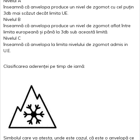
Nivelul
A
înseamnă
că
anvelopa
produce un
nivel
de
zgomot
cu
cel
puțin
3db
mai
scăzut
decât
limita
UE.
Nivelul
B
înseamnă
că
anvelopa
produce un
nivel
de
zgomot
aflat
între
limita
europeană
și
până
la 3db sub
această
limită
.
Nivelul
C
înseamnă
că
anvelopa
la
limita
nivelului
de
zgomot
admis in
U.E.
Clasificarea
aderenței
pe
timp
de
iarnă
:
Simbolul
care
va
atesta
,
unde
este
cazul
,
că
este
o
anvelopă
ce