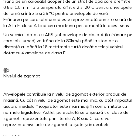
frâna
pe un
carosabil
acoperit
de un
strat
de
apă
care are
între
0.5
si
1.5 mm, la o
temperatură
între
2
si
20ºC
pentru
anvelopele
de
iarnă
și
între
5
si
35 ºC
pentru
anvelopele
de
vară
.
Frânarea
pe
carosabil
umed
este
reprezentată
printr
-o
scară
de
la
A
la
E
,
clasa
A
fiind
cea
mai
buna
performanță
în
acest
sens.
Un
vechicul
dotat
cu ABS
și
4
anvelope
de
clasa
A
(la
frânare
pe
carosabil
umed
)
va
frâna
de la 80km/h
până
la stop pe o
distanță
cu
până
la
18
metri
mai
scurtă
decât
același
vehicul
dotat
cu 4
anvelope
de
clasa
E
.
Nivelul
de
zgomot
Anvelopele
contribuie
la
nivelul
de
zgomot
exterior
produs
de
mașină
. Cu
cât
nivelul
de
zgomot
este
mai
mic, cu
atât
impactul
asupra
mediului
încojurator
este
mai
mic
și
în
conformitate
cu
normele
legislative.
Astfel
, pe
etichetă
se
afișează
trei
clase
de
zgomot
,
reprezentate
prin
literele
A
,
B
sau
C
, care
vor
reprezenta
nivelurile
de
zgomot
,
afișate
și
în
decibeli
.