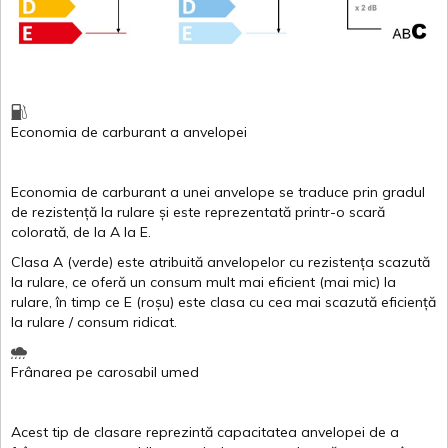
Economia de carburant
a
anvelopei
Economia de carburant a
unei
anvelope
se traduce
prin
gradul
de
rezistență
la
rulare
și
este
reprezentată
printr
-o
scară
colorată
, de la
A
la
E
.
Clasa
A
(
verde
)
este
atribuită
anvelopelor
cu
rezistența
scazută
la
rulare
,
ce
oferă
un
consum
mult
mai
eficient
(
mai
mic) la
rulare
,
în
timp
ce
E
(
roșu
)
este
clasa
cu
cea
mai
scazută
eficiență
la
rulare
/
consum
ridicat
.
Frânarea
pe
carosabil
umed
Acest
tip de
clasare
reprezintă
capacitatea
anvelopei
de a