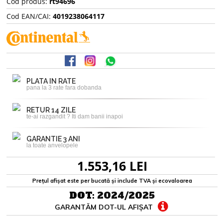
Cod produs:
rt94696
Cod EAN/CAI:
4019238064117
PLATA IN RATE
pana la 3 rate fara dobanda
RETUR 14 ZILE
te-ai razgandit ? Iti dam banii inapoi
GARANTIE 3 ANI
la toate anvelopele
1.553,16 LEI
Prețul afișat este per bucată și include TVA și ecovaloarea
DOT:
2024/2025
GARANTĂM DOT-UL AFIȘAT