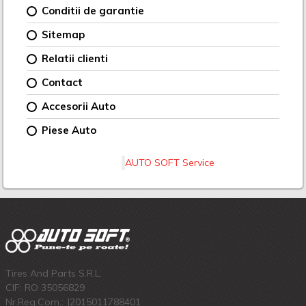
Conditii de garantie
Sitemap
Relatii clienti
Contact
Accesorii Auto
Piese Auto
AUTO SOFT Service
Tires And Parts S.R.L.
CIF: RO 35056829
Nr.Reg.Com.: J2015011788401