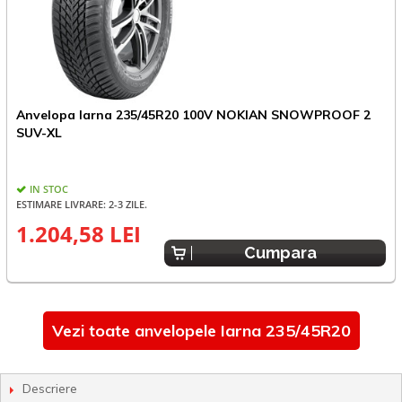
Anvelopa Iarna 235/45R20 100V NOKIAN SNOWPROOF 2
A
SUV-XL
E
IN STOC
ESTIMARE LIVRARE: 2-3 ZILE.
1.204,58 LEI
1
Cumpara
Vezi toate anvelopele Iarna 235/45R20
Descriere