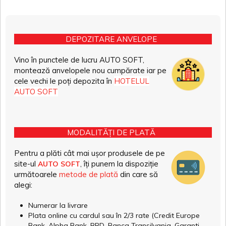
DEPOZITARE ANVELOPE
Vino în punctele de lucru AUTO SOFT,
montează anvelopele nou cumpărate iar pe
cele vechi le poți depozita în
HOTELUL
AUTO SOFT
MODALITĂȚI DE PLATĂ
Pentru a plăti cât mai ușor produsele de pe
site-ul
, îți punem la dispoziție
AUTO SOFT
următoarele
metode de plată
din care să
alegi:
Numerar la livrare
Plata online cu cardul sau în 2/3 rate (Credit Europe
Bank, Alpha Bank, BRD, Banca Transilvania, Garanti