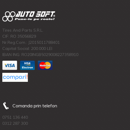
Tires And Parts S.R.L.
CIF: RO 35056829
Nr.Reg.Com.: J2015011788401
Capital Social: 200.000 LEI
IBAN ING: RO20INGB5029008227358910
Comanda prin telefon
0751 136 440
0312 287 300