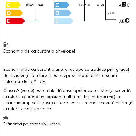
Economia de carburant
a
anvelopei
Economia de carburant a
unei
anvelope
se traduce
prin
gradul
de
rezistență
la
rulare
și
este
reprezentată
printr
-o
scară
colorată
, de la
A
la
E
.
Clasa
A
(
verde
)
este
atribuită
anvelopelor
cu
rezistența
scazută
la
rulare
,
ce
oferă
un
consum
mult
mai
eficient
(
mai
mic) la
rulare
,
în
timp
ce
E
(
roșu
)
este
clasa
cu
cea
mai
scazută
eficiență
la
rulare
/
consum
ridicat
.
Frânarea
pe
carosabil
umed