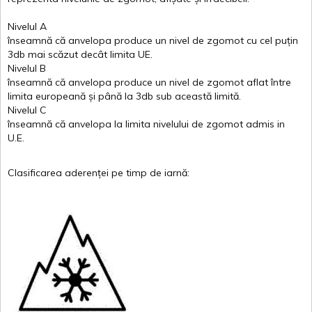
Nivelul
A
înseamnă
că
anvelopa
produce un
nivel
de
zgomot
cu
cel
puțin
3db
mai
scăzut
decât
limita
UE.
Nivelul
B
înseamnă
că
anvelopa
produce un
nivel
de
zgomot
aflat
între
limita
europeană
și
până
la 3db sub
această
limită
.
Nivelul
C
înseamnă
că
anvelopa
la
limita
nivelului
de
zgomot
admis in
U.E.
Clasificarea
aderenței
pe
timp
de
iarnă
: