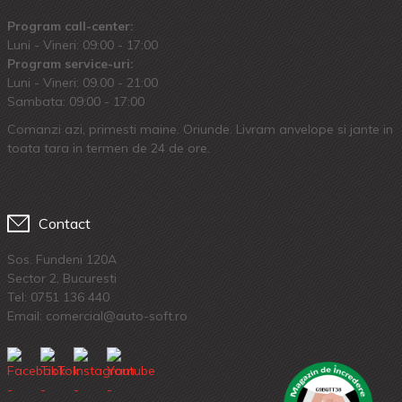
Program call-center:
Luni - Vineri: 09:00 - 17:00
Program service-uri:
Luni - Vineri: 09.00 - 21:00
Sambata: 09:00 - 17:00
Comanzi azi, primesti maine. Oriunde. Livram anvelope si jante in
toata tara in termen de 24 de ore.
Contact
Sos. Fundeni 120A
Sector 2, Bucuresti
Tel:
0751 136 440
Email: comercial@auto-soft.ro