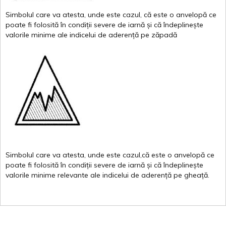
Simbolul
care
va
atesta
,
unde
este
cazul
,
că
este
o
anvelopă
ce
poate
fi
folosită
în
condiții
severe de
iarnă
și
că
îndeplinește
valor
i
le
minime
ale
indicelui
de
aderență
pe
zăpadă
Simbolul
care
va
atesta
,
unde
este
cazul,că
este
o
anvelopă
ce
poate
fi
folosită
în
condiții
severe de
iarnă
și
că
îndeplinește
valorile
minime
relevante
ale
indicelui
de
aderență
pe
gheață
.