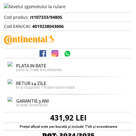
Cod produs:
rt107333/94805
Cod EAN/CAI:
4019238043006
PLATA IN RATE
pana la 3 rate fara dobanda
RETUR 14 ZILE
te-ai razgandit ? Iti dam banii inapoi
GARANTIE 3 ANI
la toate anvelopele
431,92 LEI
Prețul afișat este per bucată și include TVA și ecovaloarea
DOT:
2024/2025