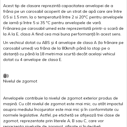
Acest
tip de
clasare
reprezintă
capacitatea
anvelopei
de a
frâna
pe un
carosabil
acoperit
de un
strat
de
apă
care are
între
0.5
si
1.5 mm, la o
temperatură
între
2
si
20ºC
pentru
anvelopele
de
iarnă
și
între
5
si
35 ºC
pentru
anvelopele
de
vară
.
Frânarea
pe
carosabil
umed
este
reprezentată
printr
-o
scară
de
la
A
la
E
,
clasa
A
fiind
cea
mai
buna
performanță
în
acest
sens.
Un
vechicul
dotat
cu ABS
și
4
anvelope
de
clasa
A
(la
frânare
pe
carosabil
umed
)
va
frâna
de la 80km/h
până
la stop pe o
distanță
cu
până
la
18
metri
mai
scurtă
decât
același
vehicul
dotat
cu 4
anvelope
de
clasa
E
.
Nivelul
de
zgomot
Anvelopele
contribuie
la
nivelul
de
zgomot
exterior
produs
de
mașină
. Cu
cât
nivelul
de
zgomot
este
mai
mic, cu
atât
impactul
asupra
mediului
încojurator
este
mai
mic
și
în
conformitate
cu
normele
legislative.
Astfel
, pe
etichetă
se
afișează
trei
clase
de
zgomot
,
reprezentate
prin
literele
A
,
B
sau
C
, care
vor
reprezenta
nivelurile
de
zgomot
,
afișate
și
în
decibeli
.