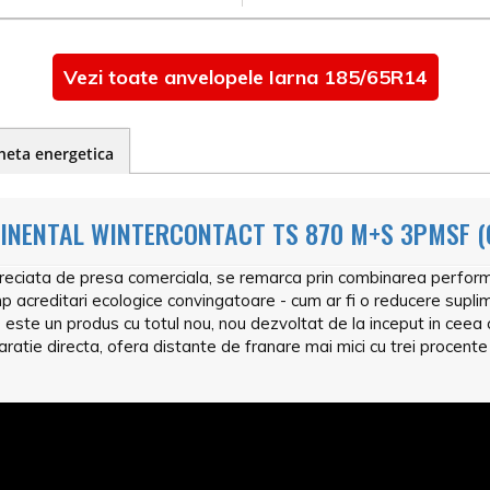
Vezi toate anvelopele Iarna 185/65R14
heta energetica
INENTAL WINTERCONTACT TS 870 M+S 3PMSF (
eciata de presa comerciala, se remarca prin combinarea performa
acreditari ecologice convingatoare - cum ar fi o reducere suplimen
ste un produs cu totul nou, nou dezvoltat de la inceput in ceea ce
ratie directa, ofera distante de franare mai mici cu trei procente