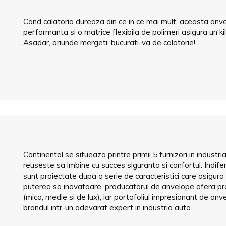
Cand calatoria dureaza din ce in ce mai mult, aceasta anv
performanta si o matrice flexibila de polimeri asigura un k
Asadar, oriunde mergeti: bucurati-va de calatorie!.
Continental se situeaza printre primii 5 furnizori in industri
reuseste sa imbine cu succes siguranta si confortul. Indi
sunt proiectate dupa o serie de caracteristici care asigura 
puterea sa inovatoare, producatorul de anvelope ofera pro
(mica, medie si de lux), iar portofoliul impresionant de an
brandul intr-un adevarat expert in industria auto.