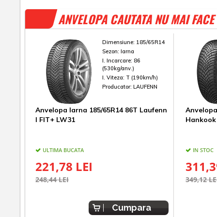
ANVELOPA CAUTATA NU MAI FACE 
Dimensiune:
185/65R14
Sezon:
Iarna
I. Incarcare:
86
(530kg/anv.)
I. Viteza:
T (190km/h)
Producator:
LAUFENN
Anvelopa Iarna 185/65R14 86T Laufenn
Anvelopa
I FIT+ LW31
Hankook 
ULTIMA BUCATA
IN STOC
221,78 LEI
311,3
248,44 LEI
349,12 LE
Cumpara