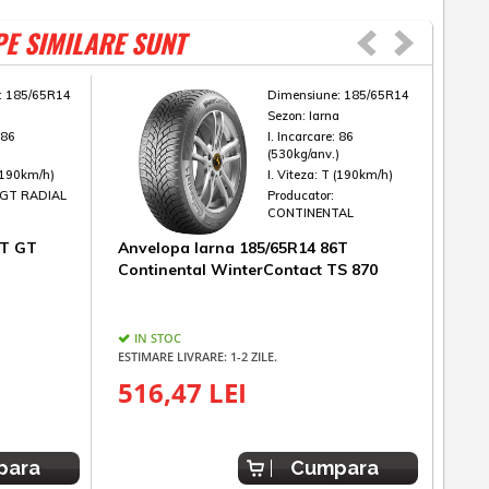
PE SIMILARE SUNT
:
185/65R14
Dimensiune:
185/65R14
a
Sezon:
Iarna
:
86
I. Incarcare:
86
)
(530kg/anv.)
(190km/h)
I. Viteza:
T (190km/h)
GT RADIAL
Producator:
CONTINENTAL
6T GT
Anvelopa Iarna 185/65R14 86T
Anv
Continental WinterContact TS 870
WIN
IN STOC
IN
ESTIMARE LIVRARE: 1-2 ZILE.
ESTIM
516,47 LEI
30
para
Cumpara