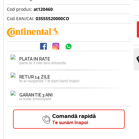
Cod produs:
at120460
Cod EAN/CAI:
03555520000CO
PLATA IN RATE
pana la 3 rate fara dobanda
RETUR 14 ZILE
te-ai razgandit ? Iti dam banii inapoi
GARANTIE 3 ANI
la toate anvelopele
Comandă rapidă
Te sunăm înapoi