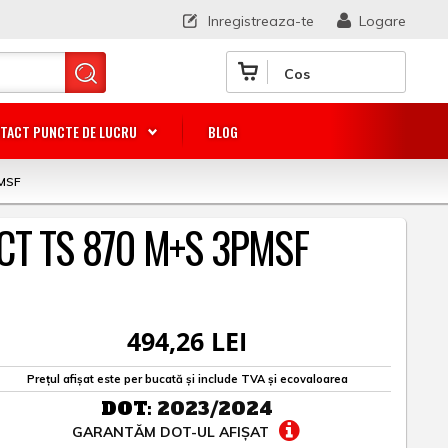
Inregistreaza-te
Logare
Cos
TACT PUNCTE DE LUCRU
BLOG
MSF
CT TS 870 M+S 3PMSF
494,26 LEI
Prețul afișat este per bucată și include TVA și ecovaloarea
DOT:
2023/2024
GARANTĂM DOT-UL AFIȘAT