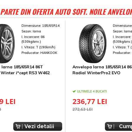
PARTE DIN OFERTA AUTO SOFT. NOILE ANVELO
Dimensiune:
185/65R14
Dimensiune
Sezon:
Iarna
Sezon:
Iarn
I. Incarcare:
86
I. Incarcare
(530kg/anv.)
(530kg/anv.
I. Viteza:
T (190km/h)
I. Viteza:
T 
Producator:
HANKOOK
Producator:
 Iarna 185/65R14 86T
Anvelopa Iarna 185/65R14 8
Winter i*cept RS3 W462
Radial WinterPro2 EVO
ULTIMELE 4 BUCATI
9 LEI
236,77 LEI
I
272,63 LEI
Vezi detalii
Cum