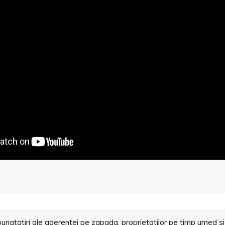
tatiri ale aderentei pe zapada, proprietatilor pe timp umed si m