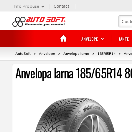
Contact
Info Produse
ANVELOPE
JANTE
AutoSoft
>
Anvelope
>
Anvelope iarna
>
185/65R14
>
Anve
Anvelopa Iarna 185/65R14