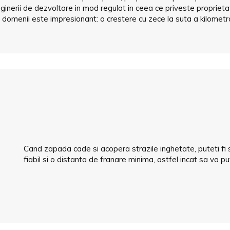
nginerii de dezvoltare in mod regulat in ceea ce priveste propriet
domenii este impresionant: o crestere cu zece la suta a kilometra
Cand zapada cade si acopera strazile inghetate, puteti fi s
fiabil si o distanta de franare minima, astfel incat sa va p